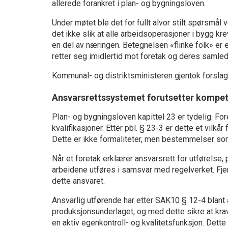
allerede forankret i plan- og bygningsloven.
Under møtet ble det for fullt alvor stilt spørsmål
det ikke slik at alle arbeidsoperasjoner i bygg kr
en del av næringen. Betegnelsen «flinke folk» er 
retter seg imidlertid mot foretak og deres samle
Kommunal- og distriktsministeren gjentok forslag
Ansvarsrettssystemet forutsetter kompet
Plan- og bygningsloven kapittel 23 er tydelig. Fo
kvalifikasjoner. Etter pbl. § 23-3 er dette et vilkå
Dette er ikke formaliteter, men bestemmelser so
Når et foretak erklærer ansvarsrett for utførelse, 
arbeidene utføres i samsvar med regelverket. Fj
dette ansvaret.
Ansvarlig utførende har etter SAK10 § 12-4 blant a
produksjonsunderlaget, og med dette sikre at krav
en aktiv egenkontroll- og kvalitetsfunksjon. Dette 