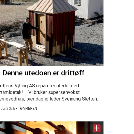
 Denne utedoen er drittøff
lettens Vøling AS reparerer utedo med
yramidetak! – Vi bruker supersenvokst
ernevedfuru, sier daglig leder Sveinung Sletten.
 Jul 2026
•
TØMREREN