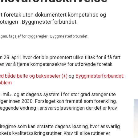
l et foretak uten dokumentert kompetanse og
oteigen i Byggmesterforbundet.
igen, fagsjef for byggeregler i Byggmesterforbundet
 april, hvor det ble presentert ulike tiltak for å få fart
gen var å fjerne kompetansekrav for utførende foretak.
d både belte og bukseseler (+)
og
Byggmesterforbundet:
roblem
vi må», og at dagens system i for stor grad stenger ute
liger innen 2030. Forslaget kan fremstå som forenkling,
nleggende endring i ansvarsplasseringen der det er krav
llregime som kan erstatte dagens løsning, hvor ansvarlig
ets kvalitetssikringsrutiner. Krav til slike rutiner er