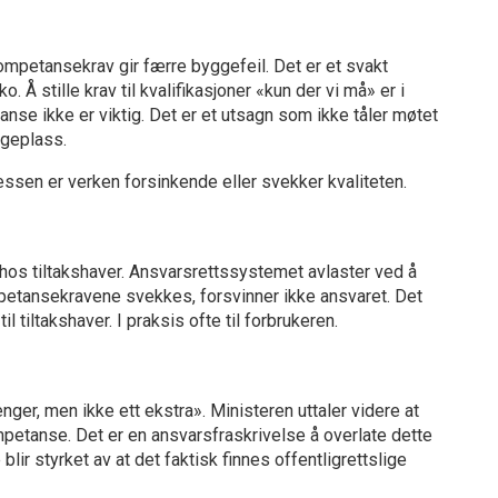
kompetansekrav gir færre byggefeil. Det er et svakt
 Å stille krav til kvalifikasjoner «kun der vi må» er i
se ikke er viktig. Det er et utsagn som ikke tåler møtet
ggeplass.
essen er verken forsinkende eller svekker kvaliteten.
 hos tiltakshaver. Ansvarsrettssystemet avlaster ved å
mpetansekravene svekkes, forsvinner ikke ansvaret. Det
 tiltakshaver. I praksis ofte til forbrukeren.
nger, men ikke ett ekstra». Ministeren uttaler videre at
mpetanse. Det er en ansvarsfraskrivelse å overlate dette
blir styrket av at det faktisk finnes offentligrettslige