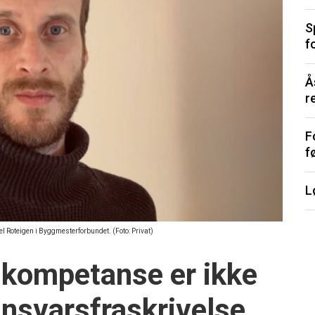
S
f
Å
r
F
f
L
niel Roteigen i Byggmesterforbundet. (Foto: Privat)
eskompetanse er ikke
 ansvarsfraskrivelse