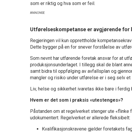
som er riktig og hva som er feil.
Utførelseskompetanse er avgjørende for li
Regjeringen vil kun opprettholde kompetansekrav d
Dette bygger på en for snever forståelse av utfør
Som nevnt har utførende foretak ansvar for at utf
produksjonsunderlaget. I tillegg skal de blant anne
samt bidra til oppfølging av avfallsplan og gjennom
mangler og risiko under utførelse er i seg selv et
Liv, helse og sikkerhet ivaretas ikke bare i ferd
Hvem er det som i praksis «utestenges»?
Påstanden om at regelverket stenger ute «flinke f
udokumentert. Regelverket er allerede fleksibelt:
Kvalifikasjonskravene gjelder foretakets fag