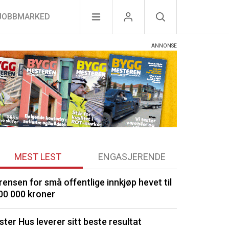
JOBBMARKED
MEST LEST
ENGASJERENDE
rensen for små offentlige innkjøp hevet til
Porsgrunn m
00 000 kroner
Signerte ny 
ster Hus leverer sitt beste resultat