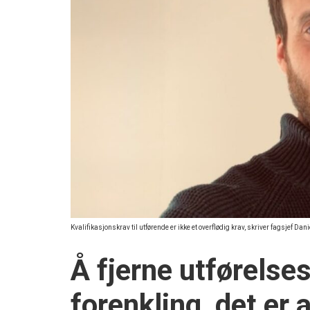
Kvalifikasjonskrav til utførende er ikke et overflødig krav, skriver fagsjef Da
Å fjerne utførels
forenkling, det er