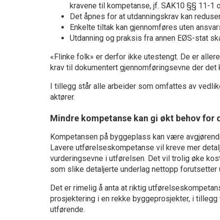
kravene til kompetanse, jf. SAK10 §§ 11-1 
Det åpnes for at utdanningskrav kan reduser
Enkelte tiltak kan gjennomføres uten ansvarsr
Utdanning og praksis fra annen EØS-stat ska
«Flinke folk» er derfor ikke utestengt. De er alle
krav til dokumentert gjennomføringsevne der det 
I tillegg står alle arbeider som omfattes av vedli
aktører.
Mindre kompetanse kan gi økt behov for d
Kompetansen på byggeplass kan være avgjørende 
Lavere utførelseskompetanse vil kreve mer detal
vurderingsevne i utførelsen. Det vil trolig øke k
som slike detaljerte underlag nettopp forutsetter 
Det er rimelig å anta at riktig utførelseskompetan
prosjektering i en rekke byggeprosjekter, i tillegg
utførende.