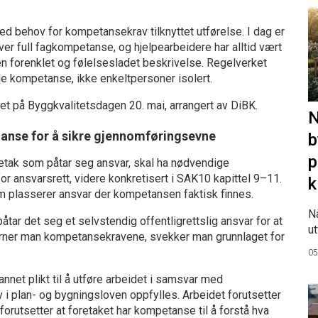
 ved behov for kompetansekrav tilknyttet utførelse. I dag er
ever full fagkompetanse, og hjelpearbeidere har alltid vært
en forenklet og følelsesladet beskrivelse. Regelverket
de kompetanse, ikke enkeltpersoner isolert.
et på Byggkvalitetsdagen 20. mai, arrangert av DiBK.
N
anse for å sikre gjennomføringsevne
b
p
retak som påtar seg ansvar, skal ha nødvendige
r for ansvarsrett, videre konkretisert i SAK10 kapittel 9–11.
k
m plasserer ansvar der kompetansen faktisk finnes.
N
påtar det seg et selvstendig offentligrettslig ansvar for at
ut
erner man kompetansekravene, svekker man grunnlaget for
05
nnet plikt til å utføre arbeidet i samsvar med
 i plan- og bygningsloven oppfylles. Arbeidet forutsetter
forutsetter at foretaket har kompetanse til å forstå hva