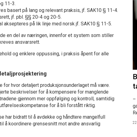
og 11-3.
es basert på lang og relevant praksis, jf. SAK10 § 11-4.
ett, jf. pbl. §§ 20-4 og 20-5.
l aksepteres på lik linje med norsk jf. SAK10 § 11-5.
rede en del av næringen, innenfor et system som stiller
kreves ansvarsrett.
kehold og enklere oppussing, i praksis åpent for alle
etaljprosjektering
B
t
for hvor detaljert produksjonsunderlaget må være.
jerte beskrivelser for å kompensere for manglende
ostnadene gjennom mer oppfølging og kontroll, samtidig
– 
utførelseskompetanse for å bli forstått riktig.
ga
R
se har bidratt til å avdekke og håndtere mangelfull
22
 til å koordinere grensesnitt mot andre ansvarlig