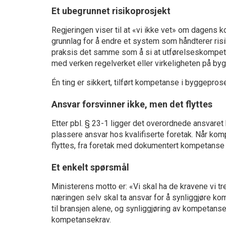
Et ubegrunnet risikoprosjekt
Regjeringen viser til at «vi ikke vet» om dagens 
grunnlag for å endre et system som håndterer risiko.
praksis det samme som å si at utførelseskompetan
med verken regelverket eller virkeligheten på by
Én ting er sikkert, tilført kompetanse i byggepros
Ansvar forsvinner ikke, men det flyttes
Etter pbl. § 23-1 ligger det overordnede ansvaret
plassere ansvar hos kvalifiserte foretak. Når ko
flyttes, fra foretak med dokumentert kompetanse til
Et enkelt spørsmål
Ministerens motto er: «Vi skal ha de kravene vi tre
næringen selv skal ta ansvar for å synliggjøre ko
til bransjen alene, og synliggjøring av kompetanse 
kompetansekrav.