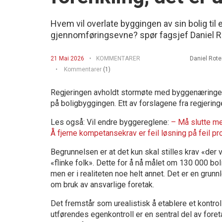
Hvem vil overlate byggingen av sin bolig ti
gjennomføringsevne? spør fagsjef Daniel R
21 Mai 2026
KOMMENTARER
Daniel Rote
Kommentarer
(1)
Regjeringen avholdt stormøte med byggenæringen 28.
på boligbyggingen. Ett av forslagene fra regjerin
Les også: Vil endre byggereglene:
– Må slutte me
Å fjerne kompetansekrav er feil løsning på feil p
Begrunnelsen er at det kun skal stilles krav «der 
«flinke folk». Dette for å nå målet om 130 000 bo
men er i realiteten noe helt annet. Det er en grun
om bruk av ansvarlige foretak.
Det fremstår som urealistisk å etablere et kontro
utførendes egenkontroll er en sentral del av foretak