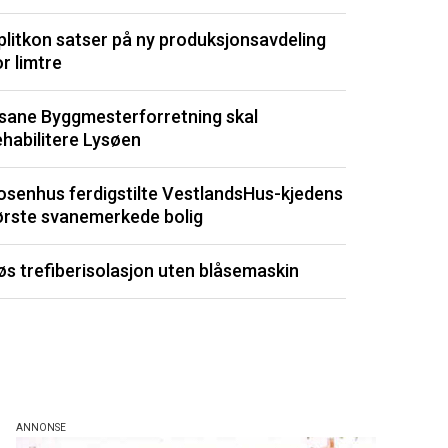
Optimera byg
plitkon satser på ny produksjonsavdeling
Drøbak
or limtre
Sjeldent ved
sane Byggmesterforretning skal
totalt forfall
ehabilitere Lysøen
Kommunene by
osenhus ferdigstilte VestlandsHus-kjedens
dyrt
ørste svanemerkede bolig
Fuktmåler m
øs trefiberisolasjon uten blåsemaskin
byggemateri
Listen består av 
de siste 3 måned