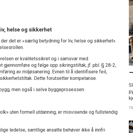
v, helse og sikkerhet
er det er «særlig betydning for liv, helse og sikkerhet».
elsesrollen.
ørelsen er kvalitetssikret og i samsvar med
t gjennomføre og følge opp sikringstiltak, jf. pbl. § 28-2,
–
føring av miljøsanering. Evnen til å identifisere feil,
 sikkerhetstiltak. Dette forutsetter kompetanse.
S
ig bygg, men også i selve byggeprosessen.
p
kj
15
olk» uten formell utdanning, er misvisende og fullstendig
lige ledelse, samtlige ansatte behøver ikke å innfri