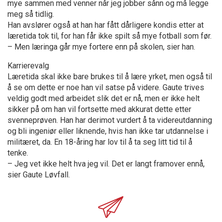
mye sammen med venner når jeg jobber sånn og må legge
meg så tidlig.
Han avslører også at han har fått dårligere kondis etter at
læretida tok til, for han får ikke spilt så mye fotball som før.
– Men læringa går mye fortere enn på skolen, sier han.
Karrierevalg
Læretida skal ikke bare brukes til å lære yrket, men også til
å se om dette er noe han vil satse på videre. Gaute trives
veldig godt med arbeidet slik det er nå, men er ikke helt
sikker på om han vil fortsette med akkurat dette etter
svenneprøven. Han har derimot vurdert å ta videreutdanning
og bli ingeniør eller liknende, hvis han ikke tar utdannelse i
militæret, da. En 18-åring har lov til å ta seg litt tid til å
tenke.
– Jeg vet ikke helt hva jeg vil. Det er langt framover ennå,
sier Gaute Løvfall.