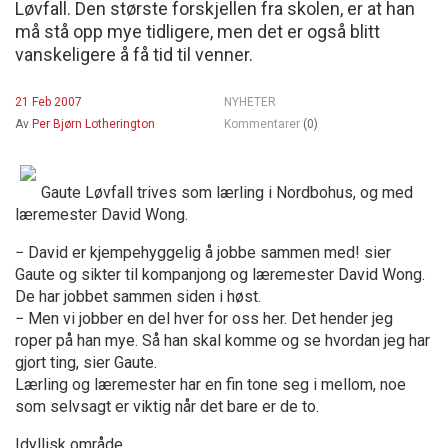
Løvfall. Den største forskjellen fra skolen, er at han
må stå opp mye tidligere, men det er også blitt
vanskeligere å få tid til venner.
21 Feb 2007
NYHETER
Av
Per Bjørn Lotherington
Kommentarer
(0)
Gaute Løvfall trives som lærling i Nordbohus, og med
læremester David Wong.
− David er kjempehyggelig å jobbe sammen med! sier
Gaute og sikter til kompanjong og læremester David Wong.
De har jobbet sammen siden i høst.
− Men vi jobber en del hver for oss her. Det hender jeg
roper på han mye. Så han skal komme og se hvordan jeg har
gjort ting, sier Gaute.
Lærling og læremester har en fin tone seg i mellom, noe
som selvsagt er viktig når det bare er de to.
Idyllisk område