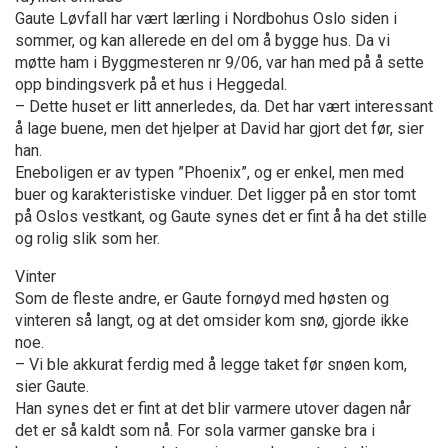
Gaute Løvfall har vært lærling i Nordbohus Oslo siden i
sommer, og kan allerede en del om å bygge hus. Da vi
møtte ham i Byggmesteren nr 9/06, var han med på å sette
opp bindingsverk på et hus i Heggedal.
– Dette huset er litt annerledes, da. Det har vært interessant
å lage buene, men det hjelper at David har gjort det før, sier
han.
Eneboligen er av typen ”Phoenix”, og er enkel, men med
buer og karakteristiske vinduer. Det ligger på en stor tomt
på Oslos vestkant, og Gaute synes det er fint å ha det stille
og rolig slik som her.
Vinter
Som de fleste andre, er Gaute fornøyd med høsten og
vinteren så langt, og at det omsider kom snø, gjorde ikke
noe.
– Vi ble akkurat ferdig med å legge taket før snøen kom,
sier Gaute.
Han synes det er fint at det blir varmere utover dagen når
det er så kaldt som nå. For sola varmer ganske bra i