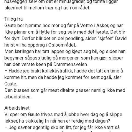
husveggen selv om det er minusgrader, og tomta ligger
skjermet til mellom trær og hus i området.
Til og fra
Gaute bor hjemme hos mor og far på Vettre i Asker, og har
ikke planer om å flytte for seg selv med det første. Det blir
for dyrt. Derfor blir det en del pendling, siden ”sjefen” David
helst vil ha oppdrag i Osloområdet.
Men lærlingen har tatt lappen og kjøpt seg bil, og siden han
begynner såpass tidlig på morgenen som han gjør, slipper
han den verste køen på Drammensveien.
– Hadde jeg brukt kollektivtrafikk, hadde det tatt en time å
komme hit, men da hadde jeg kommet for sent også, sier
Gaute.
Den bussen som går mest direkte passer nemlig ikke med
arbeidstiden.
Arbeidslivet
Vi spør om Gaute trives med å jobbe hver dag og å slippe
lekser, ha skikkelig fri når han er ferdig med dagen?
– Jeg savner egentlig skolen litt, for jeg får ikke vært så