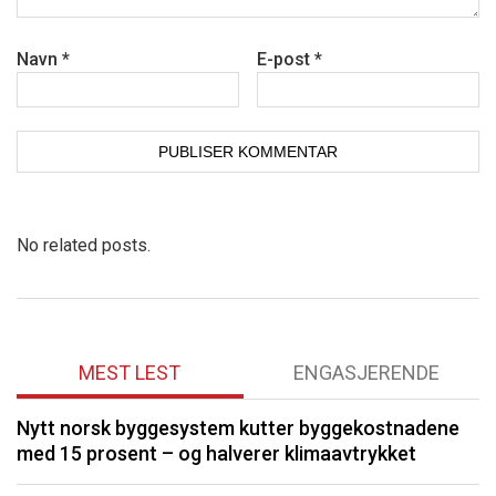
Navn
*
E-post
*
No related posts.
MEST LEST
ENGASJERENDE
Nytt norsk byggesystem kutter byggekostnadene
O
med 15 prosent – og halverer klimaavtrykket
K