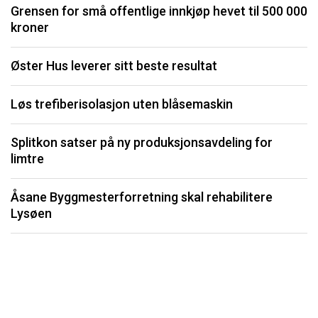
Grensen for små offentlige innkjøp hevet til 500 000
kroner
I
Øster Hus leverer sitt beste resultat
S
Løs trefiberisolasjon uten blåsemaskin
U
Splitkon satser på ny produksjonsavdeling for
P
limtre
Li
Åsane Byggmesterforretning skal rehabilitere
må
Lysøen