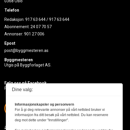
0368 Oslo
Telefon
Redaksjon:
917 63 644
/
917 63 644
Abonnement:
24 07 70 57
Annonser:
901 27 006
Epost
post@byggmesteren.as
Byggmesteren
Utgis på Byggforlaget AS.
Følg oss på Facebook
Få med deg det siste innen byggebransjen
Dine valg:
Informasjonskapsler og personvern
For å gi deg relevante annonser på vårt nettsted bruker vi
informasjon fra ditt besøk på vårt nettsted. Du kan reservere
deg mot dette under "Innstillinger".