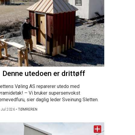
 Denne utedoen er drittøff
lettens Vøling AS reparerer utedo med
yramidetak! – Vi bruker supersenvokst
ernevedfuru, sier daglig leder Sveinung Sletten.
 Jul 2026
•
TØMREREN