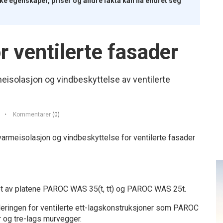
iske egenskaper, priser og andre fakta kan ha endret seg
r ventilerte fasader
meisolasjon og vindbeskyttelse av ventilerte
Kommentarer
(0)
varmeisolasjon og vindbeskyttelse for ventilerte fasader
get av platene PAROC WAS 35(t, tt) og PAROC WAS 25t.
ringen for ventilerte ett-lagskonstruksjoner som PAROC
 og tre-lags murvegger.