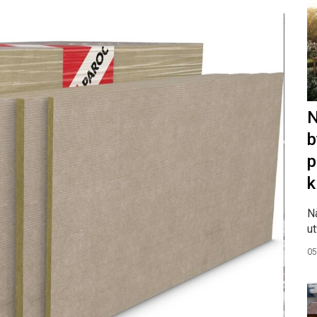
N
b
p
k
N
ut
05