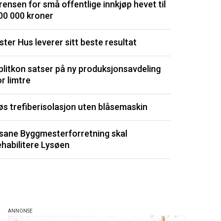
rensen for små offentlige innkjøp hevet til
dyrt
00 000 kroner
Isolasjonspl
ster Hus leverer sitt beste resultat
Signerte ny 
plitkon satser på ny produksjonsavdeling
or limtre
Utvikler kli
øs trefiberisolasjon uten blåsemaskin
Porsgrunn m
sane Byggmesterforretning skal
Listen består av 
ehabilitere Lysøen
de siste 3 måned