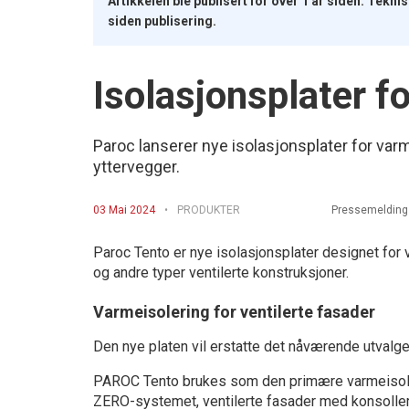
Artikkelen ble publisert for over 1 år siden. Tekn
siden publisering.
Isolasjonsplater fo
Paroc lanserer nye isolasjonsplater for var
yttervegger.
03 Mai 2024
PRODUKTER
Pressemelding
Paroc Tento er nye isolasjonsplater designet for 
og andre typer ventilerte konstruksjoner.
Varmeisolering for ventilerte fasader
Den nye platen vil erstatte det nåværende utval
PAROC Tento brukes som den primære varmeisole
ZERO-systemet, ventilerte fasader med konsoller