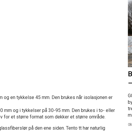
B
–
G
mm og en tykkelse 45 mm. Den brukes når isolasjonen er
b
tr
700 mm og i tykkelser på 30-95 mm. Den brukes i to- eller
ma
v for et større format som dekker et større område.
08
lassfiberslør på den ene siden. Tento tt har naturlig