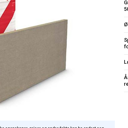
G
5
Ø
S
f
L
Å
r