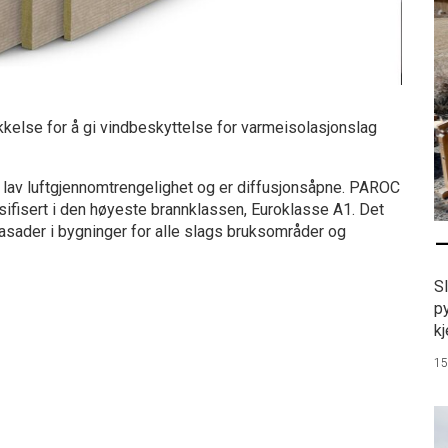
kelse for å gi vindbeskyttelse for varmeisolasjonslag
lav luftgjennomtrengelighet og er diffusjonsåpne. PAROC
ssifisert i den høyeste brannklassen, Euroklasse A1. Det
fasader i bygninger for alle slags bruksområder og
–
S
p
kj
15