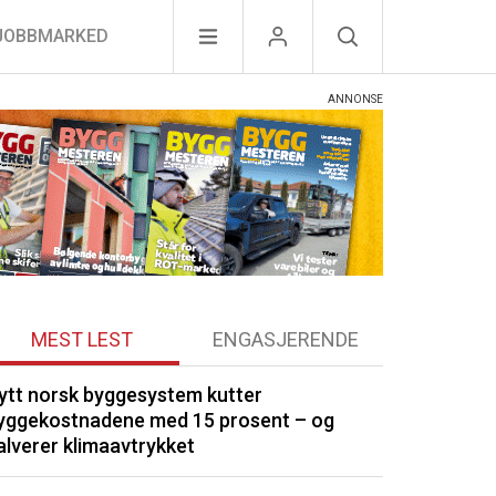
JOBBMARKED
MEST LEST
ENGASJERENDE
ytt norsk byggesystem kutter
Optimera byg
yggekostnadene med 15 prosent – og
Drøbak
alverer klimaavtrykket
Kommunene by