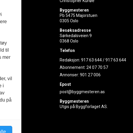
Christopher Kunøe
Byggmesteren
i
Pb 5475 Majorstuen
0305 Oslo
vere
rer
Besøksadresse
Sørkedalsveien 9
ed
0368 Oslo
ktøy
d til
Telefon
es mer
Redaksjon:
917 63 644
/
917 63 644
Abonnement:
24 07 70 57
Annonser:
901 27 006
r, vil
Epost
 i
post@byggmesteren.as
 av
 du på
Byggmesteren
Utgis på Byggforlaget AS.
lle