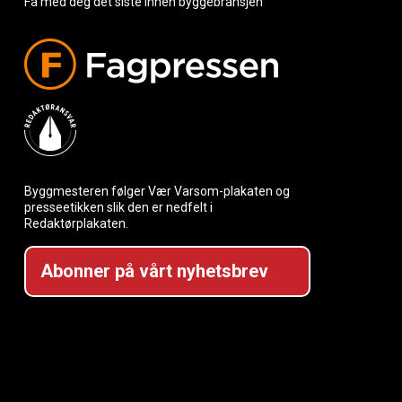
Få med deg det siste innen byggebransjen
Byggmesteren følger Vær Varsom-plakaten og
presseetikken slik den er nedfelt i
Redaktørplakaten.
Abonner på vårt nyhetsbrev