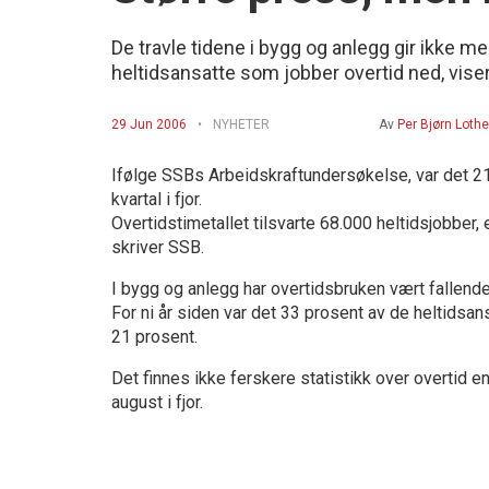
De travle tidene i bygg og anlegg gir ikke me
heltidsansatte som jobber overtid ned, viser t
29 Jun 2006
NYHETER
Av
Per Bjørn Lothe
Ifølge SSBs Arbeidskraftundersøkelse, var det 21 
kvartal i fjor.
Overtidstimetallet tilsvarte 68.000 heltidsjobber, 
skriver SSB.
I bygg og anlegg har overtidsbruken vært fallende
For ni år siden var det 33 prosent av de heltidsans
21 prosent.
Det finnes ikke ferskere statistikk over overtid 
august i fjor.