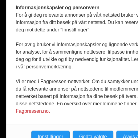
Tømreren
Informasjonskapsler og personvern
Reportasje
For å gi deg relevante annonser på vårt nettsted bruker v
Produkter
informasjon fra ditt besøk på vårt nettsted. Du kan reser
Kommenta
deg mot dette under "Innstillinger".
Magasiner
Jobbmark
For øvrig bruker vi informasjonskapsler og lignende ver
for analyse, for å sammenligne nettlesere, tilpasse innhol
deg og for å utvikle og tilby nødvendig funksjonalitet. L
i vår personvernerklæring.
Vi er med i Fagpressen-nettverket. Om du samtykker unde
du få relevante annonser på nettstedene til medlemmene
nettverket basert på informasjon fra dine besøk på tvers
disse nettstedene. En oversikt over medlemmene finner
Fagpressen.no.
Innstillinger
Godta valgte
Avvis a