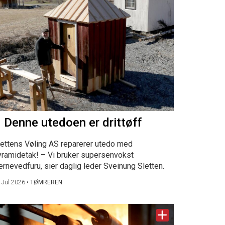
 Denne utedoen er drittøff
lettens Vøling AS reparerer utedo med
yramidetak! – Vi bruker supersenvokst
ernevedfuru, sier daglig leder Sveinung Sletten.
 Jul 2026
•
TØMREREN