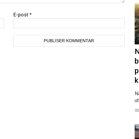
E-post
*
N
b
p
k
N
ut
05