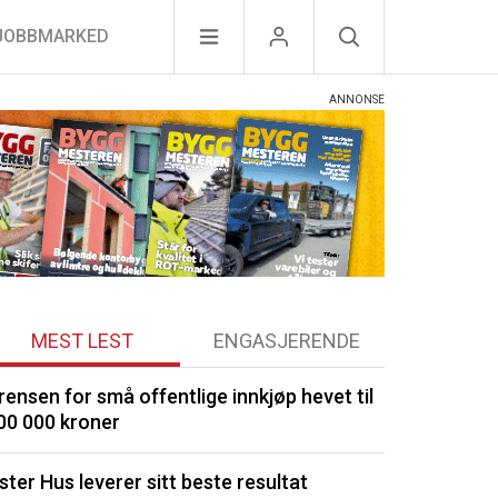
JOBBMARKED
MEST LEST
ENGASJERENDE
rensen for små offentlige innkjøp hevet til
Optimera byg
00 000 kroner
Drøbak
ster Hus leverer sitt beste resultat
Kommunene by