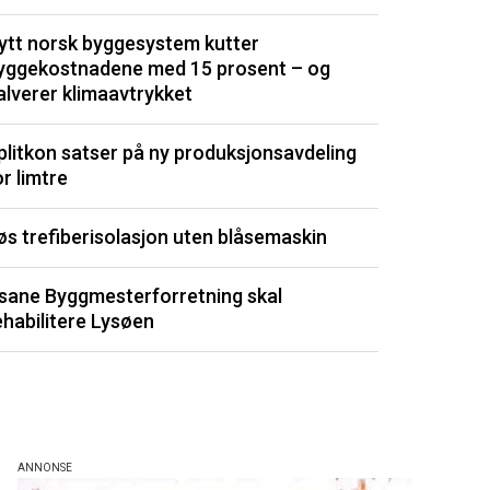
dyrt
ytt norsk byggesystem kutter
yggekostnadene med 15 prosent – og
Isolasjonspl
alverer klimaavtrykket
Signerte ny 
plitkon satser på ny produksjonsavdeling
or limtre
Utvikler kli
øs trefiberisolasjon uten blåsemaskin
Porsgrunn m
sane Byggmesterforretning skal
Listen består av 
ehabilitere Lysøen
de siste 3 måned