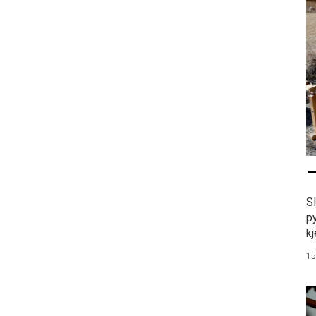
–
S
p
kj
15