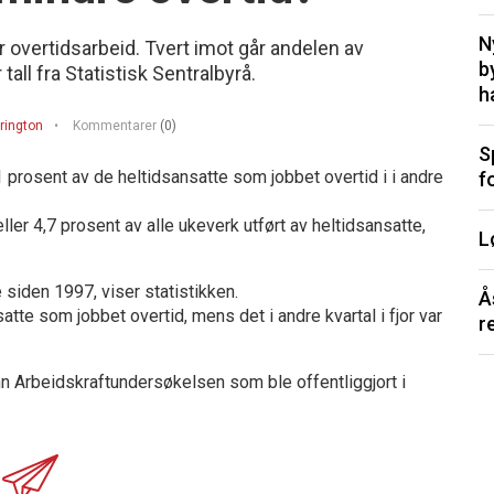
N
r overtidsarbeid. Tvert imot går andelen av
b
all fra Statistisk Sentralbyrå.
h
rington
Kommentarer
(0)
S
prosent av de heltidsansatte som jobbet overtid i i andre
f
eller 4,7 prosent av alle ukeverk utført av heltidsansatte,
L
 siden 1997, viser statistikken.
Å
atte som jobbet overtid, mens det i andre kvartal i fjor var
r
enn Arbeidskraftundersøkelsen som ble offentliggjort i