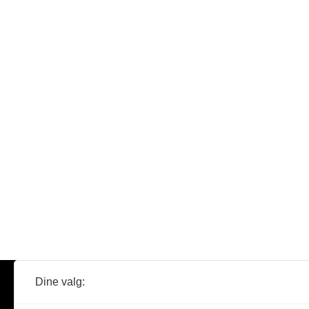
Dine valg:
Abonner
Nyheter