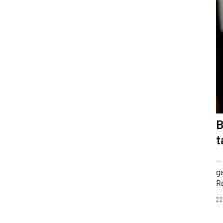
B
t
– 
ga
R
22