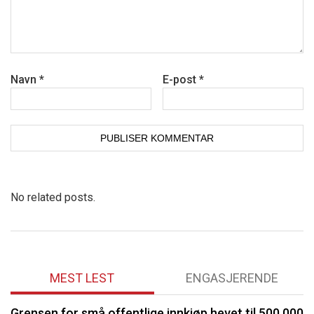
Navn
*
E-post
*
No related posts.
MEST LEST
ENGASJERENDE
Grensen for små offentlige innkjøp hevet til 500 000
P