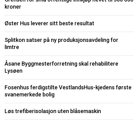
kroner
S
Øster Hus leverer sitt beste resultat
O
Splitkon satser på ny produksjonsavdeling for
limtre
S
fo
Åsane Byggmesterforretning skal rehabilitere
Lysøen
K
Fosenhus ferdigstilte VestlandsHus-kjedens første
F
svanemerkede bolig
b
Løs trefiberisolasjon uten blåsemaskin
Li
må