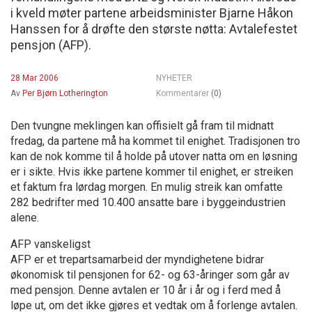
i kveld møter partene arbeidsminister Bjarne Håkon
Hanssen for å drøfte den største nøtta: Avtalefestet
pensjon (AFP).
28 Mar 2006
NYHETER
Av
Per Bjørn Lotherington
Kommentarer
(0)
Den tvungne meklingen kan offisielt gå fram til midnatt
fredag, da partene må ha kommet til enighet. Tradisjonen tro
kan de nok komme til å holde på utover natta om en løsning
er i sikte. Hvis ikke partene kommer til enighet, er streiken
et faktum fra lørdag morgen. En mulig streik kan omfatte
282 bedrifter med 10.400 ansatte bare i byggeindustrien
alene.
AFP vanskeligst
AFP er et trepartsamarbeid der myndighetene bidrar
økonomisk til pensjonen for 62- og 63-åringer som går av
med pensjon. Denne avtalen er 10 år i år og i ferd med å
løpe ut, om det ikke gjøres et vedtak om å forlenge avtalen.