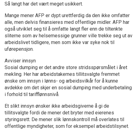
Så langt har det vært meget usikkert.
Mange mener AFP er dypt urettferdig da den ikke omfatter
alle, men delvis finansieres med offentlige midler. AFP har
også utviklet seg til å omfatte langt fler enn de tiltenkte
sliterne som av helsemessige grunner ville trekke seg ut av
arbeidslivet tidligere, men som ikke var syke nok til
uførepensjon.
Avviser innsyn
Sosial dumping er det andre store stridsspørsmålet i året
mekling. Her har arbeidstakernes tillitsvalgte fremmet
ønske om innsyn i lønns- og arbeidsvilkår for å kunne
avdekke om det skjer en sosial dumping med underbetaling
i forhold til tarifflønnsnivå.
Et slikt innsyn ønsker ikke arbeidsgiverne å gi de
tillitsvalgte fordi de mener det bryter med eierenes
styringsrett. De mener slik lønnskontroll må overlates til
offentlige myndigheter, som for eksempel arbeidstilsynet.