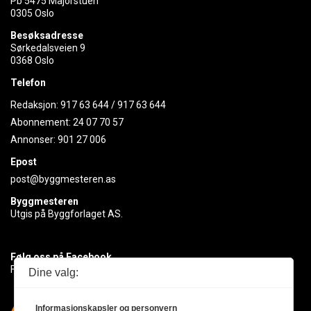
Pb 5475 Majorstuen
0305 Oslo
Besøksadresse
Sørkedalsveien 9
0368 Oslo
Telefon
Redaksjon:
917 63 644
/
917 63 644
Abonnement:
24 07 70 57
Annonser:
901 27 006
Epost
post@byggmesteren.as
Byggmesteren
Utgis på Byggforlaget AS.
Følg oss på Facebook
Få med deg det siste innen byggebransjen
Dine valg:
Informasjonskapsler og personvern