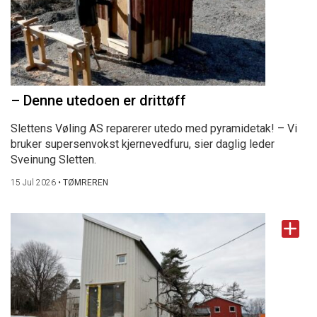
– Denne utedoen er drittøff
Slettens Vøling AS reparerer utedo med pyramidetak! – Vi
bruker supersenvokst kjernevedfuru, sier daglig leder
Sveinung Sletten.
15 Jul 2026
•
TØMREREN