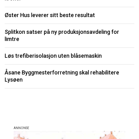
I
Øster Hus leverer sitt beste resultat
S
Splitkon satser på ny produksjonsavdeling for
U
limtre
P
Løs trefiberisolasjon uten blåsemaskin
Li
Åsane Byggmesterforretning skal rehabilitere
må
Lysøen