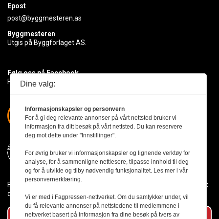
Epost
post@byggmesteren.as
Byggmesteren
Utgis på Byggforlaget AS.
Følg oss på Facebook
Få med deg det siste innen byggebransjen
Dine valg:
Informasjonskapsler og personvern
For å gi deg relevante annonser på vårt nettsted bruker vi
informasjon fra ditt besøk på vårt nettsted. Du kan reservere
deg mot dette under "Innstillinger".
For øvrig bruker vi informasjonskapsler og lignende verktøy for
analyse, for å sammenligne nettlesere, tilpasse innhold til deg
og for å utvikle og tilby nødvendig funksjonalitet. Les mer i vår
personvernerklæring.
Byggmesteren følger Vær Varsom-plakaten og presseetikken slik
den er nedfelt i Redaktørplakaten.
Vi er med i Fagpressen-nettverket. Om du samtykker under, vil
du få relevante annonser på nettstedene til medlemmene i
nettverket basert på informasjon fra dine besøk på tvers av