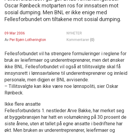
Oscar Rønbeck motparten ros for innsatsen mot
sosial dumping. Men BNL er ikke enige med
Fellesforbundet om tiltakene mot sosial dumping.
09 Mar 2006
NYHETER
Av
Per Bjørn Lotherington
Kommentarer
(0)
Fellesforbundet vil ha strengere formuleringer i reglene for
bruk av leiefirmaer og underentreprenører, men det ønsker
ikke BNL. Fellesforbundet vil også at tillitsvalgte skal få
innsynsrett i lønnsavtalene til underentreprenører og innleid
personale, men digjen er BNL avvisende.
– Tillitsvalgte kan ikke være noe lønnspoliti, sier Oskar
Rønbeck.
Ikke flere ansatte
Fellesforbundets 1. nestleder Arve Bakke, har merket seg
at byggebransjen har hatt en volumøkning på 30 prosent de
siste årene, uten at tallet på egne ansatte i bedriftene har
økt. Men bruken av underentreprenører, leiefirmaer og