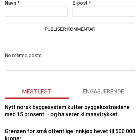
Navn
*
E-post
*
No related posts.
MEST LEST
ENGASJERENDE
Nytt norsk byggesystem kutter byggekostnadene
O
med 15 prosent – og halverer klimaavtrykket
K
Grensen for små offentlige innkjøp hevet til 500 000
kroner