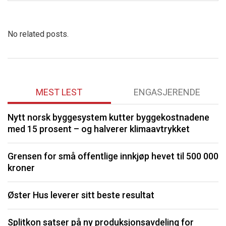
No related posts.
MEST LEST
ENGASJERENDE
Nytt norsk byggesystem kutter byggekostnadene
O
med 15 prosent – og halverer klimaavtrykket
K
Grensen for små offentlige innkjøp hevet til 500 000
kroner
I
Øster Hus leverer sitt beste resultat
S
Splitkon satser på ny produksjonsavdeling for