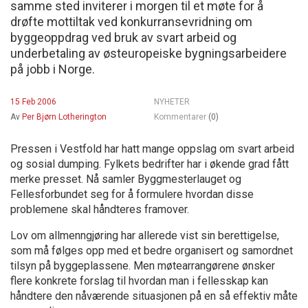
samme sted inviterer i morgen til et møte for å
drøfte mottiltak ved konkurransevridning om
byggeoppdrag ved bruk av svart arbeid og
underbetaling av østeuropeiske bygningsarbeidere
på jobb i Norge.
15 Feb 2006
NYHETER
Av
Per Bjørn Lotherington
Kommentarer
(0)
Pressen i Vestfold har hatt mange oppslag om svart arbeid
og sosial dumping. Fylkets bedrifter har i økende grad fått
merke presset. Nå samler Byggmesterlauget og
Fellesforbundet seg for å formulere hvordan disse
problemene skal håndteres framover.
Lov om allmenngjøring har allerede vist sin berettigelse,
som må følges opp med et bedre organisert og samordnet
tilsyn på byggeplassene. Men møtearrangørene ønsker
flere konkrete forslag til hvordan man i fellesskap kan
håndtere den nåværende situasjonen på en så effektiv måte