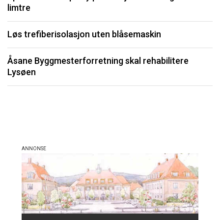
U
limtre
P
Løs trefiberisolasjon uten blåsemaskin
Li
Åsane Byggmesterforretning skal rehabilitere
må
Lysøen