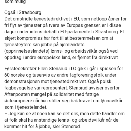
som mulig.
Også i Strasbourg
Det omstridte tjenestedirektivet i EU, som nettopp åpner for
fri flyt av tjenester på tvers av Europas grenser, er i disse
dager under intens debatt i EU-parlamentet i Strasbourg. Et
skjørt kompromiss har ført til at bestemmelsen om at
tjenesteytere kan jobbe på hjemlandets
(opprinnelseslandets) lønns- og arbeidsvilkår også ved
oppdrag i andre europeiske land, er fjernet fra direktivet.
Førstesekretær Ellen Stensrud i LO gikk i går i spissen for
60 norske og tusenvis av andre fagforeningsfolk under
demonstrasjonen mot tjenestedirektivet. Også polsk
fagbevegelse var representert. Stensrud avviser overfor
Aftenposten mangel på solidaritet med fattige
østeuropeere når hun stiller seg bak kravet om lønnsvilkår
som i tjenestelandet.
– Jeg kan se at noen kan se det slik, men dette handler om
at folk skal ha anstendige lønns- og arbeidsvilkår når de
kommer hit for å jobbe, sier Stensrud.