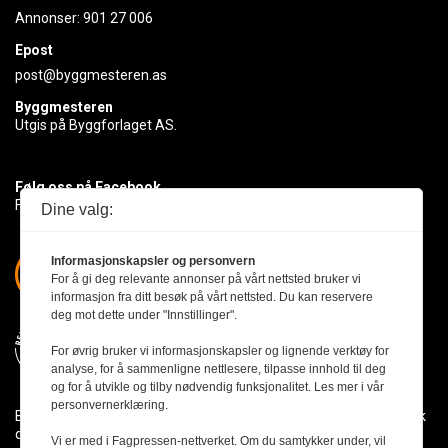
Annonser:
901 27 006
Epost
post@byggmesteren.as
Byggmesteren
Utgis på Byggforlaget AS.
Følg oss på Facebook
Få med deg det siste innen byggebransjen
Dine valg:
Informasjonskapsler og personvern
For å gi deg relevante annonser på vårt nettsted bruker vi
informasjon fra ditt besøk på vårt nettsted. Du kan reservere
deg mot dette under "Innstillinger".
For øvrig bruker vi informasjonskapsler og lignende verktøy for
analyse, for å sammenligne nettlesere, tilpasse innhold til deg
og for å utvikle og tilby nødvendig funksjonalitet. Les mer i vår
personvernerklæring.
Byggmesteren følger Vær Varsom-plakaten og presseetikken slik
den er nedfelt i Redaktørplakaten.
Vi er med i Fagpressen-nettverket. Om du samtykker under, vil