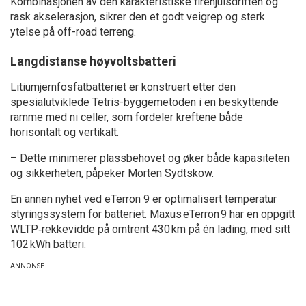
Kombinasjonen av den karakteristiske firehjulsdriften og
rask akselerasjon, sikrer den et godt veigrep og sterk
ytelse på off-road terreng.
Langdistanse høyvoltsbatteri
Litiumjernfosfatbatteriet er konstruert etter den
spesialutviklede Tetris-byggemetoden i en beskyttende
ramme med ni celler, som fordeler kreftene både
horisontalt og vertikalt.
– Dette minimerer plassbehovet og øker både kapasiteten
og sikkerheten, påpeker Morten Sydtskow.
En annen nyhet ved eTerron 9 er optimalisert temperatur
styringssystem for batteriet. Maxus eTerron 9 har en oppgitt
WLTP‑rekkevidde på omtrent 430 km på én lading, med sitt
102 kWh batteri.