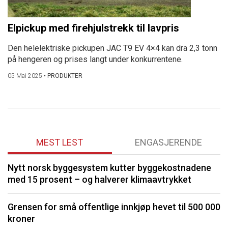
Elpickup med firehjulstrekk til lavpris
Den helelektriske pickupen JAC T9 EV 4×4 kan dra 2,3 tonn
på hengeren og prises langt under konkurrentene.
05 Mai 2025
•
PRODUKTER
MEST LEST
ENGASJERENDE
Nytt norsk byggesystem kutter byggekostnadene
O
med 15 prosent – og halverer klimaavtrykket
K
Grensen for små offentlige innkjøp hevet til 500 000
kroner
I