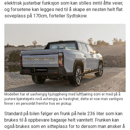
elektrisk justerbar funksjon som kan stilles inntil åtte veier,
og forsetene kan legges ned til å skape en nesten helt flat
soveplass på 170cm, forteller Sydtskow.
Modellen har et uavhengig hjuloppheng med luftfjæring som er med på å
justere kjøretøyets nivå avhengig av hastighet, dette er noe man vanligvis
finner i en personbil fremfor hos en pickup.
Standard på bilen følger en frunk på hele 236 liter som kan
brukes til å oppbevare bagasje helt vanntett. Frunken kan
også brukes som en sitteplass for to dersom man ønsker å