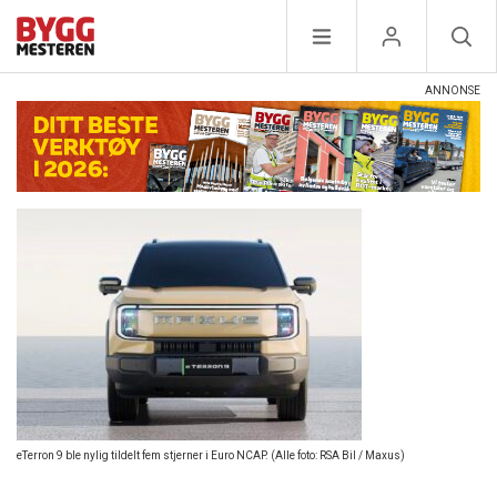
eTerron 9 ble nylig tildelt fem stjerner i Euro NCAP. (Alle foto: RSA Bil / Maxus)