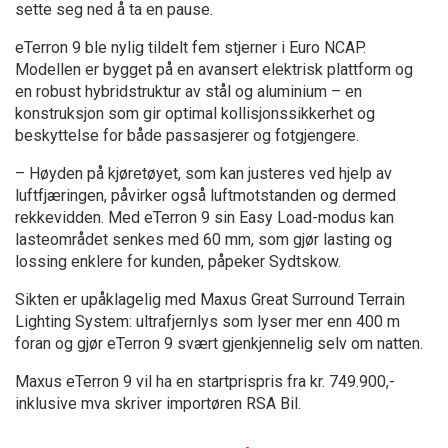
sette seg ned å ta en pause.
eTerron 9 ble nylig tildelt fem stjerner i Euro NCAP.
Modellen er bygget på en avansert elektrisk plattform og
en robust hybridstruktur av stål og aluminium – en
konstruksjon som gir optimal kollisjonssikkerhet og
beskyttelse for både passasjerer og fotgjengere.
– Høyden på kjøretøyet, som kan justeres ved hjelp av
luftfjæringen, påvirker også luftmotstanden og dermed
rekkevidden. Med eTerron 9 sin Easy Load-modus kan
lasteområdet senkes med 60 mm, som gjør lasting og
lossing enklere for kunden, påpeker Sydtskow.
Sikten er upåklagelig med Maxus Great Surround Terrain
Lighting System: ultrafjernlys som lyser mer enn 400 m
foran og gjør eTerron 9 svært gjenkjennelig selv om natten.
Maxus eTerron 9 vil ha en startprispris fra kr. 749.900,-
inklusive mva skriver importøren RSA Bil.