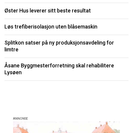
Øster Hus leverer sitt beste resultat
S
Løs trefiberisolasjon uten blåsemaskin
U
Splitkon satser på ny produksjonsavdeling for
P
limtre
Li
Åsane Byggmesterforretning skal rehabilitere
må
Lysøen