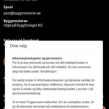
Epost
post@byggmesteren.as
Byggmesteren
Utgis på Byggforlaget AS.
Følg oss på Facebook
Få med deg det siste innen byggebransjen
Dine valg:
Informasjonskapsler og personvern
For å gi deg relevante annonser på vårt nettsted bruker vi
informasjon fra ditt besøk på vårt nettsted. Du kan reservere
deg mot dette under "Innstillinger".
For øvrig bruker vi informasjonskapsler og lignende verktøy for
analyse, for å sammenligne nettlesere, tilpasse innhold til deg
og for å utvikle og tilby nødvendig funksjonalitet. Les mer i vår
personvernerklæring.
Byggmesteren følger Vær Varsom-plakaten og presseetikken slik
den er nedfelt i Redaktørplakaten.
Vi er med i Fagpressen-nettverket. Om du samtykker under, vil
du få relevante annonser på nettstedene til medlemmene i