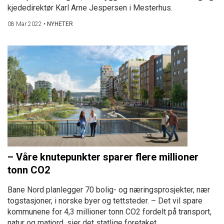
kjededirektør Karl Arne Jespersen i Mesterhus.
08 Mar 2022
•
NYHETER
– Våre knutepunkter sparer flere millioner
tonn CO2
Bane Nord planlegger 70 bolig- og næringsprosjekter, nær
togstasjoner, i norske byer og tettsteder. – Det vil spare
kommunene for 4,3 millioner tonn CO2 fordelt på transport,
natur og matjord, sier det statlige foretaket.