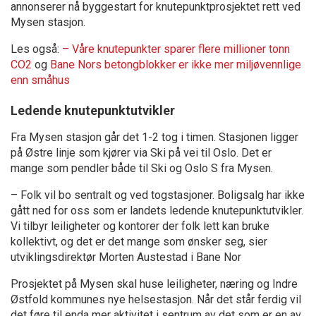
annonserer nå byggestart for knutepunktprosjektet rett ved
Mysen stasjon.
Les også:
– Våre knutepunkter sparer flere millioner tonn
CO2
og
Bane Nors betongblokker er ikke mer miljøvennlige
enn småhus
Ledende knutepunktutvikler
Fra Mysen stasjon går det 1-2 tog i timen. Stasjonen ligger
på Østre linje som kjører via Ski på vei til Oslo. Det er
mange som pendler både til Ski og Oslo S fra Mysen.
– Folk vil bo sentralt og ved togstasjoner. Boligsalg har ikke
gått ned for oss som er landets ledende knutepunktutvikler.
Vi tilbyr leiligheter og kontorer der folk lett kan bruke
kollektivt, og det er det mange som ønsker seg, sier
utviklingsdirektør Morten Austestad i Bane Nor
Prosjektet på Mysen skal huse leiligheter, næring og Indre
Østfold kommunes nye helsestasjon. Når det står ferdig vil
det føre til enda mer aktivitet i sentrum av det som er en av