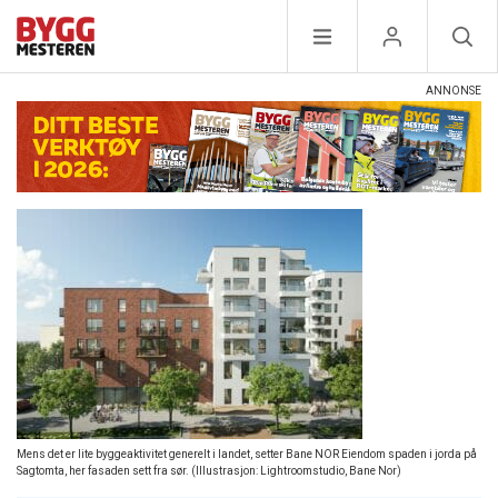
Mens det er lite byggeaktivitet generelt i landet, setter Bane NOR Eiendom spaden i jorda på
Sagtomta, her fasaden sett fra sør. (Illustrasjon: Lightroomstudio, Bane Nor)