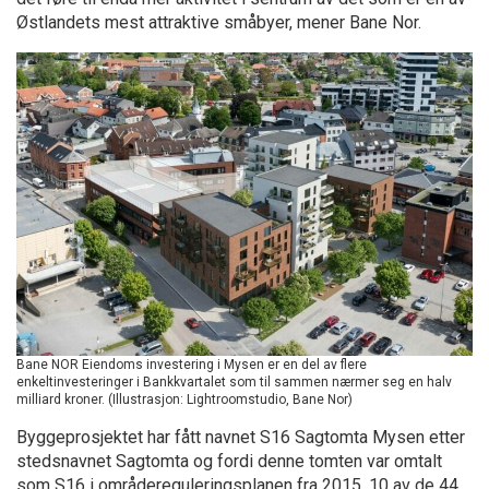
Østlandets mest attraktive småbyer, mener Bane Nor.
Bane NOR Eiendoms investering i Mysen er en del av flere
enkeltinvesteringer i Bankkvartalet som til sammen nærmer seg en halv
milliard kroner. (Illustrasjon: Lightroomstudio, Bane Nor)
Byggeprosjektet har fått navnet S16 Sagtomta Mysen etter
stedsnavnet Sagtomta og fordi denne tomten var omtalt
som S16 i områdereguleringsplanen fra 2015. 10 av de 44