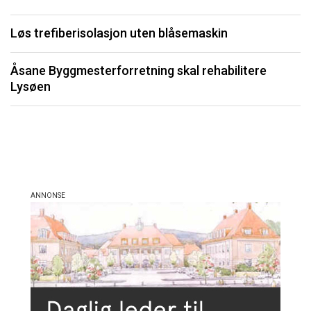
P
Løs trefiberisolasjon uten blåsemaskin
Li
Åsane Byggmesterforretning skal rehabilitere
må
Lysøen