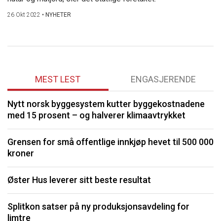
26 Okt 2022
•
NYHETER
MEST LEST
ENGASJERENDE
Nytt norsk byggesystem kutter byggekostnadene
O
med 15 prosent – og halverer klimaavtrykket
K
Grensen for små offentlige innkjøp hevet til 500 000
kroner
I
Øster Hus leverer sitt beste resultat
S
Splitkon satser på ny produksjonsavdeling for
U
limtre