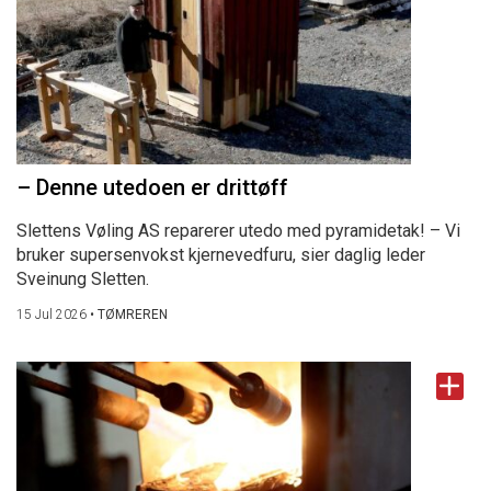
– Denne utedoen er drittøff
Slettens Vøling AS reparerer utedo med pyramidetak! – Vi
bruker supersenvokst kjernevedfuru, sier daglig leder
Sveinung Sletten.
15 Jul 2026
•
TØMREREN