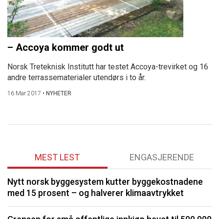
– Accoya kommer godt ut
Norsk Treteknisk Institutt har testet Accoya-trevirket og 16
andre terrassematerialer utendørs i to år.
16 Mar 2017
•
NYHETER
MEST LEST
ENGASJERENDE
Nytt norsk byggesystem kutter byggekostnadene
O
med 15 prosent – og halverer klimaavtrykket
K