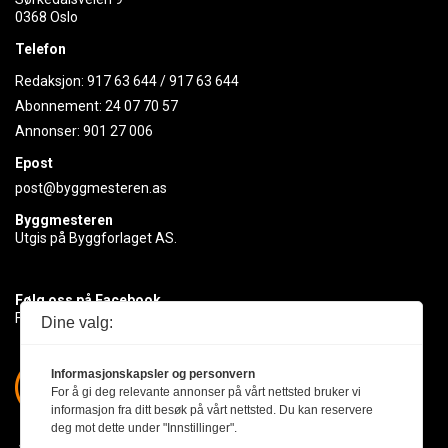
0368 Oslo
Telefon
Redaksjon:
917 63 644
/
917 63 644
Abonnement:
24 07 70 57
Annonser:
901 27 006
Epost
post@byggmesteren.as
Byggmesteren
Utgis på Byggforlaget AS.
Følg oss på Facebook
Få med deg det siste innen byggebransjen
Dine valg:
Informasjonskapsler og personvern
For å gi deg relevante annonser på vårt nettsted bruker vi
informasjon fra ditt besøk på vårt nettsted. Du kan reservere
deg mot dette under "Innstillinger".