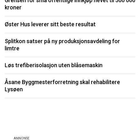
Grensen for små offentlige innkjøp hevet til 500 000
kroner
I
Øster Hus leverer sitt beste resultat
S
Splitkon satser på ny produksjonsavdeling for
U
limtre
P
Løs trefiberisolasjon uten blåsemaskin
Li
Åsane Byggmesterforretning skal rehabilitere
må
Lysøen