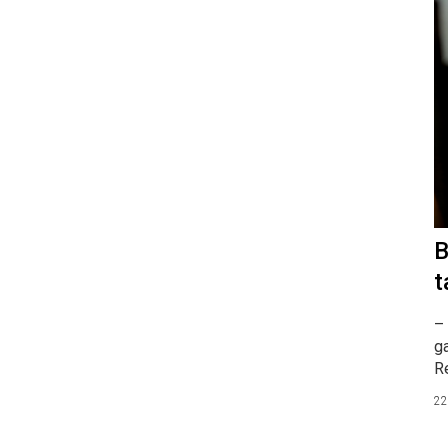
B
t
– 
ga
R
22