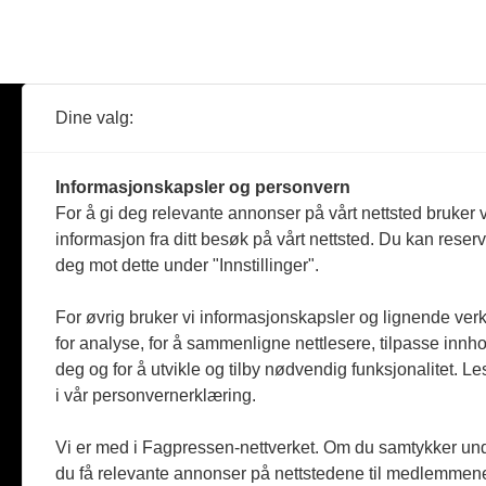
Dine valg:
Abonner
Nyheter
Tømreren
Informasjonskapsler og personvern
Reportasje
For å gi deg relevante annonser på vårt nettsted bruker v
Produkter
informasjon fra ditt besøk på vårt nettsted. Du kan reser
Kommenta
deg mot dette under "Innstillinger".
Magasiner
Jobbmark
For øvrig bruker vi informasjonskapsler og lignende ver
for analyse, for å sammenligne nettlesere, tilpasse innhol
deg og for å utvikle og tilby nødvendig funksjonalitet. L
i vår personvernerklæring.
Vi er med i Fagpressen-nettverket. Om du samtykker unde
du få relevante annonser på nettstedene til medlemmene