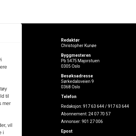
Redaktør
Christopher Kunøe
Byggmesteren
i
Pb 5475 Majorstuen
0305 Oslo
vere
rer
Besøksadresse
Sørkedalsveien 9
ed
0368 Oslo
ktøy
d til
Telefon
es mer
Redaksjon:
917 63 644
/
917 63 644
Abonnement:
24 07 70 57
Annonser:
901 27 006
r, vil
Epost
 i