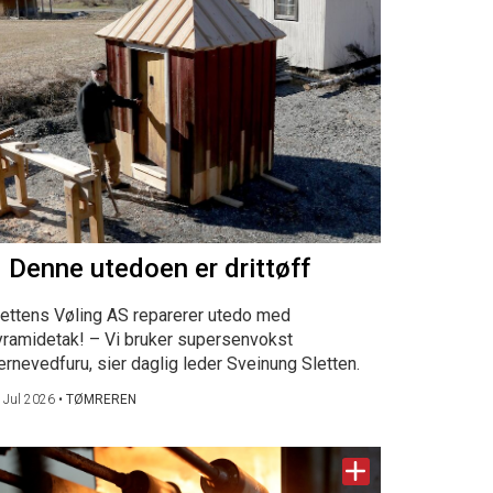
 Denne utedoen er drittøff
lettens Vøling AS reparerer utedo med
yramidetak! – Vi bruker supersenvokst
ernevedfuru, sier daglig leder Sveinung Sletten.
 Jul 2026
•
TØMREREN