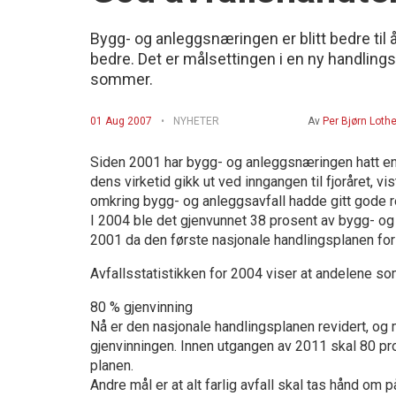
Bygg- og anleggsnæringen er blitt bedre til 
bedre. Det er målsettingen i en ny handlings
sommer.
01 Aug 2007
NYHETER
Av
Per Bjørn Loth
Siden 2001 har bygg- og anleggsnæringen hatt en 
dens virketid gikk ut ved inngangen til fjoråret,
omkring bygg- og anleggsavfall hadde gitt gode re
I 2004 ble det gjenvunnet 38 prosent av bygg- og
2001 da den første nasjonale handlingsplanen for 
Avfallsstatistikken for 2004 viser at andelene so
80 % gjenvinning
Nå er den nasjonale handlingsplanen revidert, o
gjenvinningen. Innen utgangen av 2011 skal 80 pros
planen.
Andre mål er at alt farlig avfall skal tas hånd om p