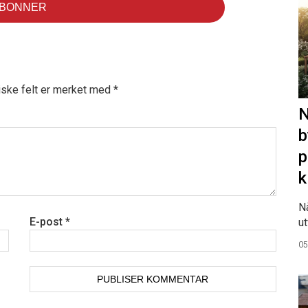
iske felt er merket med
*
N
b
p
k
N
E-post
*
ut
05