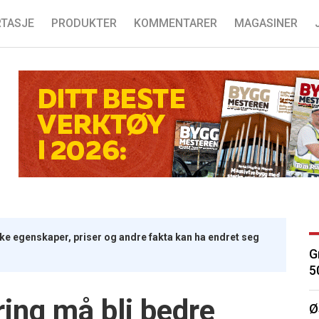
TASJE
PRODUKTER
KOMMENTARER
MAGASINER
iske egenskaper, priser og andre fakta kan ha endret seg
G
5
ing må bli bedre
Ø