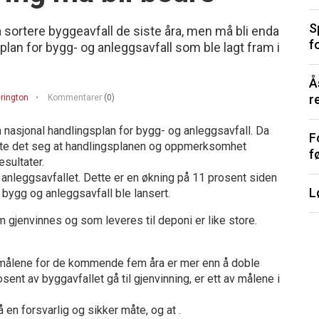
S
å sortere byggeavfall de siste åra, men må bli enda
f
plan for bygg- og anleggsavfall som ble lagt fram i
Å
r
erington
Kommentarer
(0)
nasjonal handlingsplan for bygg- og anleggsavfall. Da
F
 viste det seg at handlingsplanen og oppmerksomhet
f
sultater.
 anleggsavfallet. Dette er en økning på 11 prosent siden
L
bygg og anleggsavfall ble lansert.
m gjenvinnes og som leveres til deponi er like store.
g målene for de kommende fem åra er mer enn å doble
ent av byggavfallet gå til gjenvinning, er ett av målene i
å en forsvarlig og sikker måte, og at .