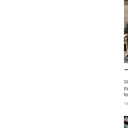
–
S
p
kj
15