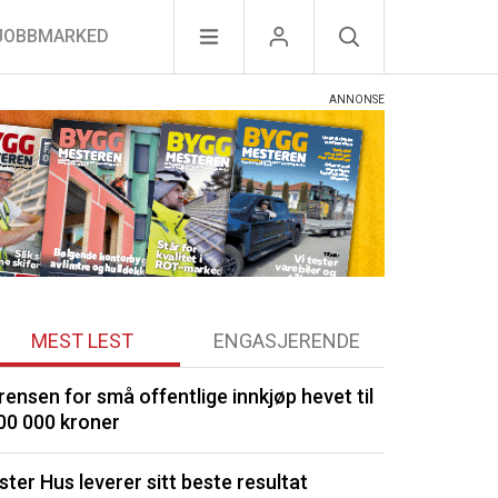
JOBBMARKED
MEST LEST
ENGASJERENDE
rensen for små offentlige innkjøp hevet til
Porsgrunn m
00 000 kroner
Signerte ny 
ster Hus leverer sitt beste resultat