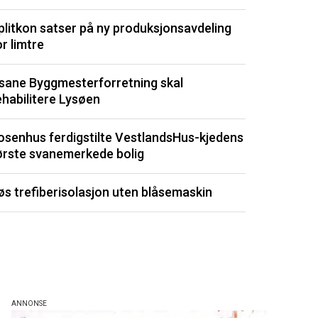
Optimera byg
plitkon satser på ny produksjonsavdeling
Drøbak
or limtre
Sjeldent ved
sane Byggmesterforretning skal
totalt forfall
ehabilitere Lysøen
Kommunene by
osenhus ferdigstilte VestlandsHus-kjedens
dyrt
ørste svanemerkede bolig
Fuktmåler m
øs trefiberisolasjon uten blåsemaskin
byggemateri
Listen består av 
de siste 3 måned