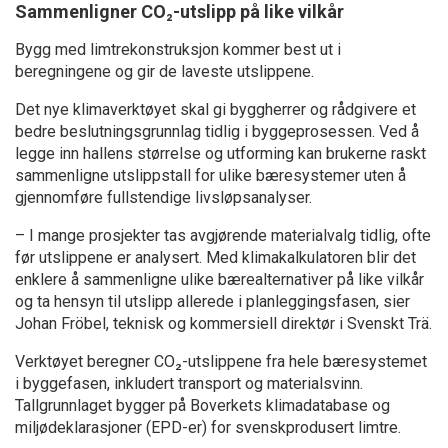
Sammenligner CO₂-utslipp på like vilkår
Bygg med limtrekonstruksjon kommer best ut i
beregningene og gir de laveste utslippene.
Det nye klimaverktøyet skal gi byggherrer og rådgivere et
bedre beslutningsgrunnlag tidlig i byggeprosessen. Ved å
legge inn hallens størrelse og utforming kan brukerne raskt
sammenligne utslippstall for ulike bæresystemer uten å
gjennomføre fullstendige livsløpsanalyser.
– I mange prosjekter tas avgjørende materialvalg tidlig, ofte
før utslippene er analysert. Med klimakalkulatoren blir det
enklere å sammenligne ulike bærealternativer på like vilkår
og ta hensyn til utslipp allerede i planleggingsfasen, sier
Johan Fröbel, teknisk og kommersiell direktør i Svenskt Trä.
Verktøyet beregner CO₂-utslippene fra hele bæresystemet
i byggefasen, inkludert transport og materialsvinn.
Tallgrunnlaget bygger på Boverkets klimadatabase og
miljødeklarasjoner (EPD-er) for svenskprodusert limtre.