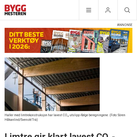
Haller med limtrekonstruksjon har lavest CO₂-utslipp ifølge beregningene. (Foto: Sören
Håkanlind/Svenskt Trä)
Limtre gir klart lavest CO₂-