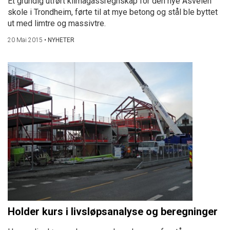
Et grundig utført klimagassregnskap for den nye Åsveien
skole i Trondheim, førte til at mye betong og stål ble byttet
ut med limtre og massivtre.
20 Mai 2015
•
NYHETER
Holder kurs i livsløpsanalyse og beregninger