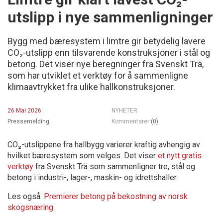
utslipp i nye sammenligninger
Bygg med bæresystem i limtre gir betydelig lavere
CO₂-utslipp enn tilsvarende konstruksjoner i stål og
betong. Det viser nye beregninger fra Svenskt Trä,
som har utviklet et verktøy for å sammenligne
klimaavtrykket fra ulike hallkonstruksjoner.
26 Mai 2026
NYHETER
Pressemelding
Kommentarer
(0)
CO₂-utslippene fra hallbygg varierer kraftig avhengig av
hvilket bæresystem som velges. Det viser
et nytt gratis
verktøy
fra Svenskt Trä som sammenligner tre, stål og
betong i industri-, lager-, maskin- og idrettshaller.
Les også:
Premierer betong på bekostning av norsk
skogsnæring