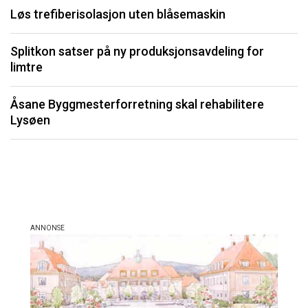
Løs trefiberisolasjon uten blåsemaskin
U
Splitkon satser på ny produksjonsavdeling for
P
limtre
Li
Åsane Byggmesterforretning skal rehabilitere
må
Lysøen