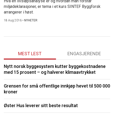
Hva en livsløpsanalyse er og hvordan man forstår
miljødeklarasjoner, er tema i et kurs SINTEF Byggforsk
arrangerer i høst.
18 Aug 2016
•
NYHETER
MEST LEST
ENGASJERENDE
Nytt norsk byggesystem kutter byggekostnadene
O
med 15 prosent – og halverer klimaavtrykket
K
Grensen for små offentlige innkjøp hevet til 500 000
kroner
I
Øster Hus leverer sitt beste resultat
S