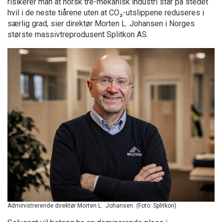
risikerer man at norsk tre-mekanisk industri står på stedet
hvil i de neste tiårene uten at CO₂-utslippene reduseres i
særlig grad, sier direktør Morten L. Johansen i Norges
største massivtreprodusent Splitkon AS.
Administrerende direktør Morten L. Johansen. (Foto: Splitkon)