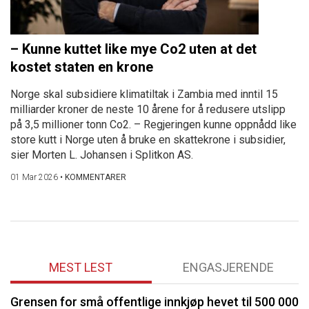
– Kunne kuttet like mye Co2 uten at det
kostet staten en krone
Norge skal subsidiere klimatiltak i Zambia med inntil 15
milliarder kroner de neste 10 årene for å redusere utslipp
på 3,5 millioner tonn Co2. – Regjeringen kunne oppnådd like
store kutt i Norge uten å bruke en skattekrone i subsidier,
sier Morten L. Johansen i Splitkon AS.
01 Mar 2026
•
KOMMENTARER
MEST LEST
ENGASJERENDE
Grensen for små offentlige innkjøp hevet til 500 000
P