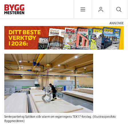
Senterpartiet og Splitkon slår alarm om regjeringens TEK17-forslag. (Illustrasjonsfoto:
Byggmesteren)