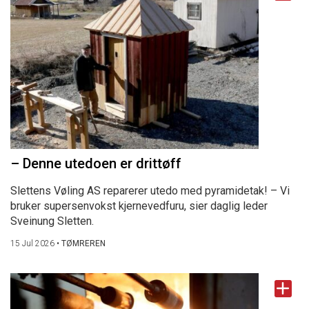
– Denne utedoen er drittøff
Slettens Vøling AS reparerer utedo med pyramidetak! – Vi
bruker supersenvokst kjernevedfuru, sier daglig leder
Sveinung Sletten.
15 Jul 2026
•
TØMREREN