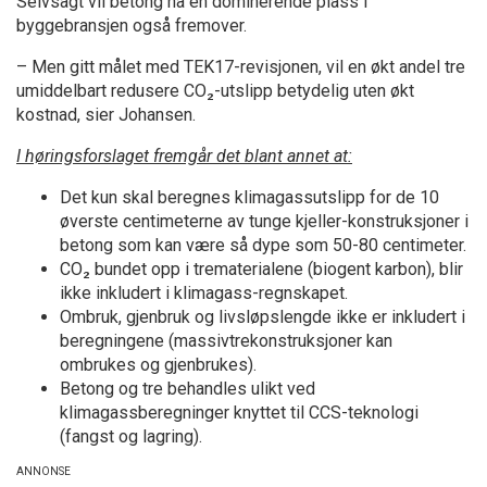
Selvsagt vil betong ha en dominerende plass i
byggebransjen også fremover.
– Men gitt målet med TEK17-revisjonen, vil en økt andel tre
umiddelbart redusere CO₂-utslipp betydelig uten økt
kostnad, sier Johansen.
I høringsforslaget fremgår det blant annet at:
Det kun skal beregnes klimagassutslipp for de 10
øverste centimeterne av tunge kjeller-konstruksjoner i
betong som kan være så dype som 50-80 centimeter.
CO₂ bundet opp i trematerialene (biogent karbon), blir
ikke inkludert i klimagass-regnskapet.
Ombruk, gjenbruk og livsløpslengde ikke er inkludert i
beregningene (massivtrekonstruksjoner kan
ombrukes og gjenbrukes).
Betong og tre behandles ulikt ved
klimagassberegninger knyttet til CCS-teknologi
(fangst og lagring).