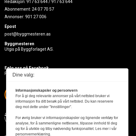
Redaksjon:
917 63 644
/
917 63 644
Abonnement:
24 07 70 57
Annonser:
901 27 006
Epost
post@byggmesteren.as
Byggmesteren
Utgis på Byggforlaget AS.
Følg oss på Facebook
Få med deg det siste innen byggebransjen
Dine valg:
Informasjonskapsler og personvern
For å gi deg relevante annonser på vårt nettsted bruker vi
informasjon fra ditt besøk på vårt nettsted. Du kan reservere
deg mot dette under "Innstillinger".
For øvrig bruker vi informasjonskapsler og lignende verktøy for
analyse, for å sammenligne nettlesere, tilpasse innhold til deg
og for å utvikle og tilby nødvendig funksjonalitet. Les mer i vår
personvernerklæring.