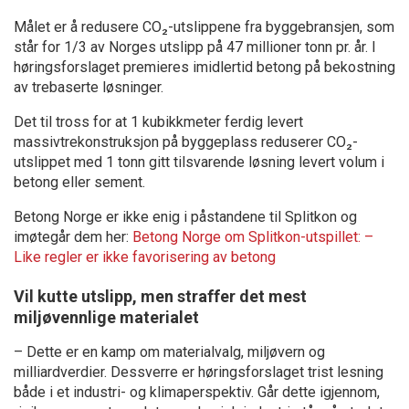
Målet er å redusere CO₂-utslippene fra byggebransjen, som
står for 1/3 av Norges utslipp på 47 millioner tonn pr. år. I
høringsforslaget premieres imidlertid betong på bekostning
av trebaserte løsninger.
Det til tross for at 1 kubikkmeter ferdig levert
massivtrekonstruksjon på byggeplass reduserer CO₂-
utslippet med 1 tonn gitt tilsvarende løsning levert volum i
betong eller sement.
Betong Norge er ikke enig i påstandene til Splitkon og
imøtegår dem her:
Betong Norge om Splitkon-utspillet: –
Like regler er ikke favorisering av betong
Vil kutte utslipp, men straffer det mest
miljøvennlige materialet
– Dette er en kamp om materialvalg, miljøvern og
milliardverdier. Dessverre er høringsforslaget trist lesning
både i et industri- og klimaperspektiv. Går dette igjennom,