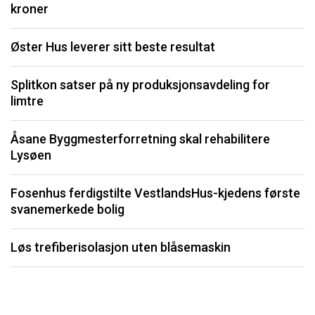
kroner
S
Øster Hus leverer sitt beste resultat
O
Splitkon satser på ny produksjonsavdeling for
limtre
S
fo
Åsane Byggmesterforretning skal rehabilitere
Lysøen
K
Fosenhus ferdigstilte VestlandsHus-kjedens første
F
svanemerkede bolig
b
Løs trefiberisolasjon uten blåsemaskin
Li
må