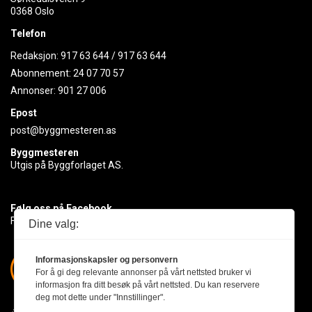
0368 Oslo
Telefon
Redaksjon:
917 63 644
/
917 63 644
Abonnement:
24 07 70 57
Annonser:
901 27 006
Epost
post@byggmesteren.as
Byggmesteren
Utgis på Byggforlaget AS.
Følg oss på Facebook
Få med deg det siste innen byggebransjen
Dine valg:
Informasjonskapsler og personvern
For å gi deg relevante annonser på vårt nettsted bruker vi
informasjon fra ditt besøk på vårt nettsted. Du kan reservere
deg mot dette under "Innstillinger".