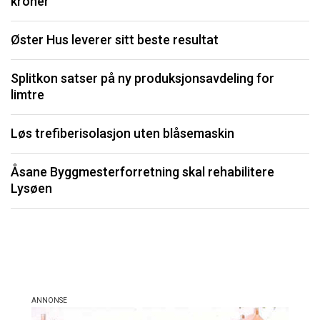
kroner
I
Øster Hus leverer sitt beste resultat
S
Splitkon satser på ny produksjonsavdeling for
U
limtre
P
Løs trefiberisolasjon uten blåsemaskin
Li
Åsane Byggmesterforretning skal rehabilitere
må
Lysøen