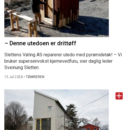
– Denne utedoen er drittøff
Slettens Vøling AS reparerer utedo med pyramidetak! – Vi
bruker supersenvokst kjernevedfuru, sier daglig leder
Sveinung Sletten.
15 Jul 2026
•
TØMREREN