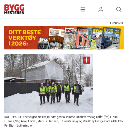
KAFFEPAUSE: Etter ei god økt ute, blir det godt å komme inn til varme og kaffe: (f.v.) Linus
Olhans, Stig Arve Amdal, Marius Hansen, Ulf Koritzinsky og Per-Willy Færgestad. (Alle foto:
Per Bjørn Lotherington)