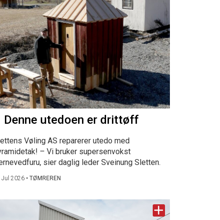
 Denne utedoen er drittøff
lettens Vøling AS reparerer utedo med
yramidetak! – Vi bruker supersenvokst
ernevedfuru, sier daglig leder Sveinung Sletten.
 Jul 2026
•
TØMREREN