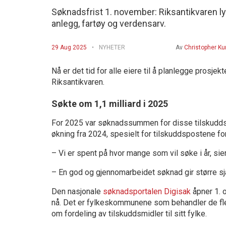
Søknadsfrist 1. november: Riksantikvaren lys
anlegg, fartøy og verdensarv.
29 Aug 2025
NYHETER
Av
Christopher K
Nå er det tid for alle eiere til å planlegge prosje
Riksantikvaren.
Søkte om 1,1 milliard i 2025
For 2025 var søknadssummen for disse tilskuddsor
økning fra 2024, spesielt for tilskuddspostene fo
– Vi er spent på hvor mange som vil søke i år, sie
– En god og gjennomarbeidet søknad gir større sja
Den nasjonale
søknadsportalen Digisak
åpner 1. o
nå. Det er fylkeskommunene som behandler de fle
om fordeling av tilskuddsmidler til sitt fylke.