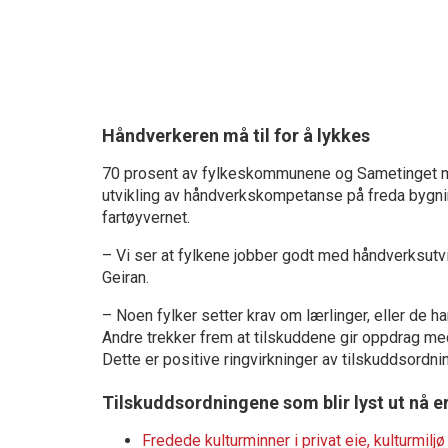
Håndverkeren må til for å lykkes
70 prosent av fylkeskommunene og Sametinget men
utvikling av håndverkskompetanse på freda bygnin
fartøyvernet.
– Vi ser at fylkene jobber godt med håndverksutvi
Geiran.
– Noen fylker setter krav om lærlinger, eller de
Andre trekker frem at tilskuddene gir oppdrag me
Dette er positive ringvirkninger av tilskuddsordn
Tilskuddsordningene som blir lyst ut nå er
Fredede kulturminner i privat eie, kulturmilj