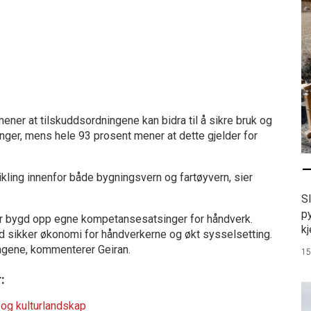
er at tilskuddsordningene kan bidra til å sikre bruk og
ger, mens hele 93 prosent mener at dette gjelder for
–
kling innenfor både bygningsvern og fartøyvern, sier
S
p
 har bygd opp egne kompetansesatsinger for håndverk.
kj
d sikker økonomi for håndverkerne og økt sysselsetting.
ingene, kommenterer Geiran.
15
:
ø og kulturlandskap