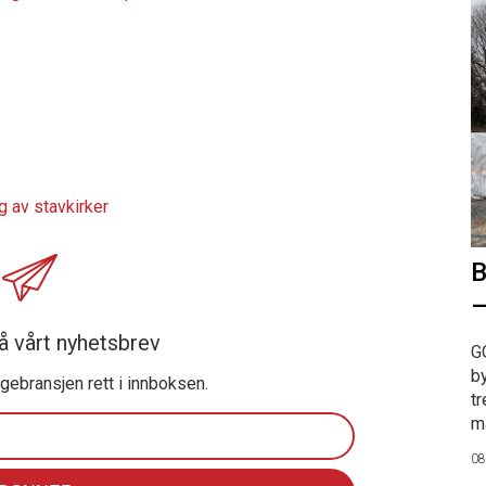
 av stavkirker
B
–
å vårt nyhetsbrev
G
b
ggebransjen rett i innboksen.
tr
ma
08