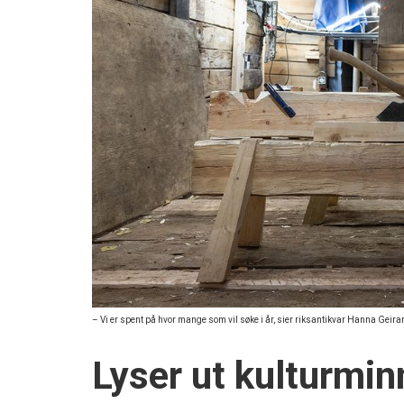
– Vi er spent på hvor mange som vil søke i år, sier riksantikvar Hanna Geira
Lyser ut kulturmin