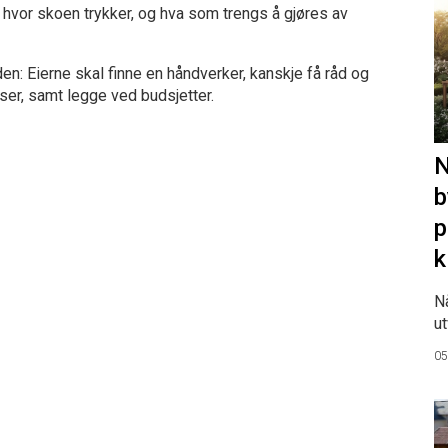
et hvor skoen trykker, og hva som trengs å gjøres av
den: Eierne skal finne en håndverker, kanskje få råd og
elser, samt legge ved budsjetter.
N
b
p
k
N
ut
05