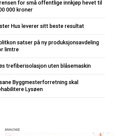
rensen for små offentlige innkjøp hevet til
dyrt
00 000 kroner
Isolasjonspl
ster Hus leverer sitt beste resultat
Signerte ny 
plitkon satser på ny produksjonsavdeling
or limtre
Utvikler kli
øs trefiberisolasjon uten blåsemaskin
Porsgrunn m
sane Byggmesterforretning skal
Listen består av 
ehabilitere Lysøen
de siste 3 måned