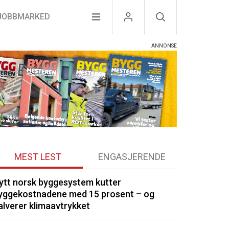
JOBBMARKED
MEST LEST
ENGASJERENDE
ytt norsk byggesystem kutter
Optimera byg
yggekostnadene med 15 prosent – og
Drøbak
alverer klimaavtrykket
Kommunene by