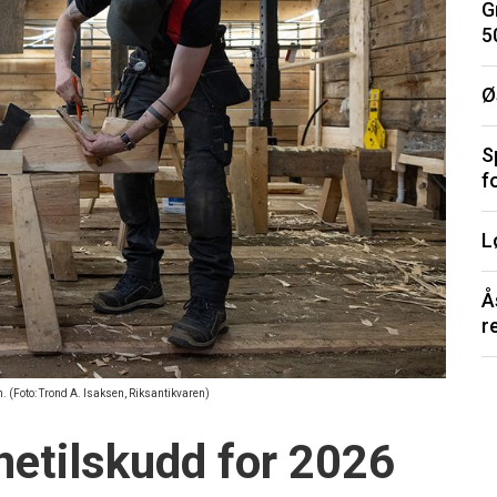
G
5
Ø
S
f
L
Å
r
n. (Foto: Trond A. Isaksen, Riksantikvaren)
netilskudd for 2026