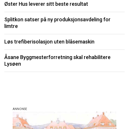
Øster Hus leverer sitt beste resultat
S
Splitkon satser på ny produksjonsavdeling for
U
limtre
P
Løs trefiberisolasjon uten blåsemaskin
Li
Åsane Byggmesterforretning skal rehabilitere
må
Lysøen