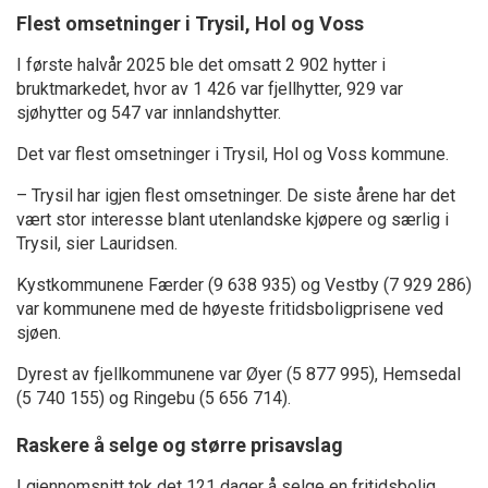
Flest omsetninger i Trysil, Hol og Voss
I første halvår 2025 ble det omsatt 2 902 hytter i
bruktmarkedet, hvor av 1 426 var fjellhytter, 929 var
sjøhytter og 547 var innlandshytter.
Det var flest omsetninger i Trysil, Hol og Voss kommune.
– Trysil har igjen flest omsetninger. De siste årene har det
vært stor interesse blant utenlandske kjøpere og særlig i
Trysil, sier Lauridsen.
Kystkommunene Færder (9 638 935) og Vestby (7 929 286)
var kommunene med de høyeste fritidsboligprisene ved
sjøen.
Dyrest av fjellkommunene var Øyer (5 877 995), Hemsedal
(5 740 155) og Ringebu (5 656 714).
Raskere å selge og større prisavslag
I gjennomsnitt tok det 121 dager å selge en fritidsbolig,