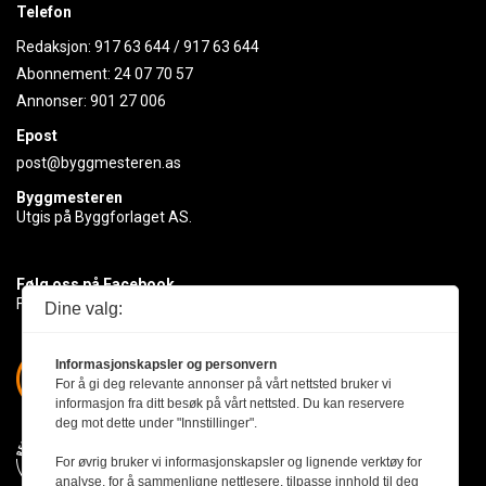
Telefon
Redaksjon:
917 63 644
/
917 63 644
Abonnement:
24 07 70 57
Annonser:
901 27 006
Epost
post@byggmesteren.as
Byggmesteren
Utgis på Byggforlaget AS.
Følg oss på Facebook
Få med deg det siste innen byggebransjen
Dine valg:
Informasjonskapsler og personvern
For å gi deg relevante annonser på vårt nettsted bruker vi
informasjon fra ditt besøk på vårt nettsted. Du kan reservere
deg mot dette under "Innstillinger".
For øvrig bruker vi informasjonskapsler og lignende verktøy for
analyse, for å sammenligne nettlesere, tilpasse innhold til deg