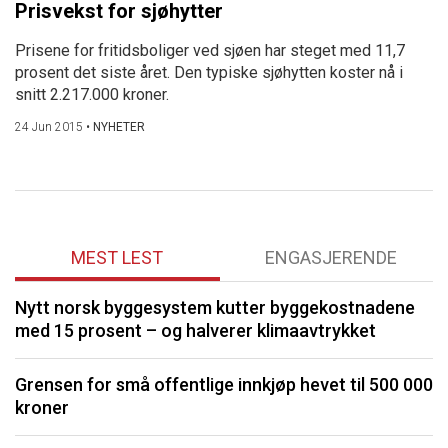
Prisvekst for sjøhytter
Prisene for fritidsboliger ved sjøen har steget med 11,7
prosent det siste året. Den typiske sjøhytten koster nå i
snitt 2.217.000 kroner.
24 Jun 2015
•
NYHETER
MEST LEST
ENGASJERENDE
Nytt norsk byggesystem kutter byggekostnadene
O
med 15 prosent – og halverer klimaavtrykket
K
Grensen for små offentlige innkjøp hevet til 500 000
kroner
I