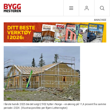
I første halvår 2025 ble det solgt 2 902 hytter i Norge – en økning på 11,4 prosent fra samme
periode i 2024. (Illustrasjonsfoto: per Bjørn Lotherington)