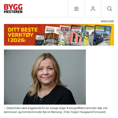
– Gebyret kan være avgjørende for om mange velger å energieffektivisere eller ikke, sier
kommunal- og distriktsminister.Kjersti Stenseng. (Foto: Torgeir Haugaard/Forsvaret)