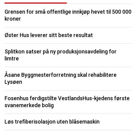
Grensen for små offentlige innkjøp hevet til 500 000
P
kroner
S
Øster Hus leverer sitt beste resultat
O
Splitkon satser på ny produksjonsavdeling for
limtre
S
fo
Åsane Byggmesterforretning skal rehabilitere
Lysøen
K
Fosenhus ferdigstilte VestlandsHus-kjedens første
F
svanemerkede bolig
b
Løs trefiberisolasjon uten blåsemaskin
Li
må