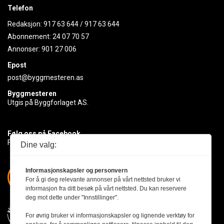
Telefon
Redaksjon:
917 63 644
/
917 63 644
Abonnement:
24 07 70 57
Annonser:
901 27 006
Epost
post@byggmesteren.as
Byggmesteren
Utgis på Byggforlaget AS.
Følg oss på Facebook
Få med deg det siste innen byggebransjen
Dine valg:
Informasjonskapsler og personvern
For å gi deg relevante annonser på vårt nettsted bruker vi
informasjon fra ditt besøk på vårt nettsted. Du kan reservere
deg mot dette under "Innstillinger".
For øvrig bruker vi informasjonskapsler og lignende verktøy for