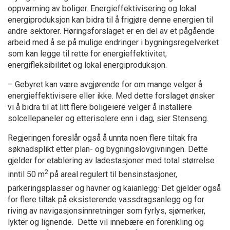
oppvarming av boliger. Energieffektivisering og lokal
energiproduksjon kan bidra til å frigjøre denne energien til
andre sektorer. Høringsforslaget er en del av et pågående
arbeid med å se på mulige endringer i bygningsregelverket
som kan legge til rette for energieffektivitet,
energifleksibilitet og lokal energiproduksjon.
– Gebyret kan være avgjørende for om mange velger å
energieffektivisere eller ikke. Med dette forslaget ønsker
vi å bidra til at litt flere boligeiere velger å installere
solcellepaneler og etterisolere enn i dag, sier Stenseng.
Regjeringen foreslår også å unnta noen flere tiltak fra
søknadsplikt etter plan- og bygningslovgivningen. Dette
gjelder for etablering av ladestasjoner med total størrelse
2
inntil 50 m
på areal regulert til bensinstasjoner,
.
parkeringsplasser og havner og kaianlegg
Det gjelder også
for flere tiltak på eksisterende vassdragsanlegg og for
riving av navigasjonsinnretninger som fyrlys, sjømerker,
lykter og lignende. Dette vil innebære en forenkling og