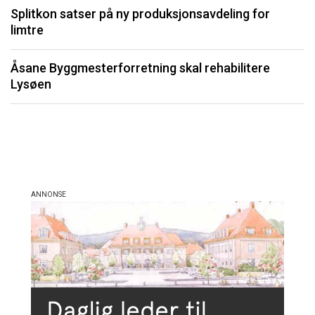
Splitkon satser på ny produksjonsavdeling for
P
limtre
Li
Åsane Byggmesterforretning skal rehabilitere
må
Lysøen