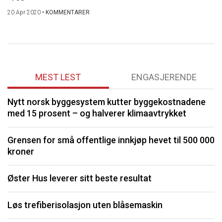
20 Apr 2020
•
KOMMENTARER
MEST LEST
ENGASJERENDE
Nytt norsk byggesystem kutter byggekostnadene
O
med 15 prosent – og halverer klimaavtrykket
K
Grensen for små offentlige innkjøp hevet til 500 000
kroner
I
Øster Hus leverer sitt beste resultat
S
Løs trefiberisolasjon uten blåsemaskin
U