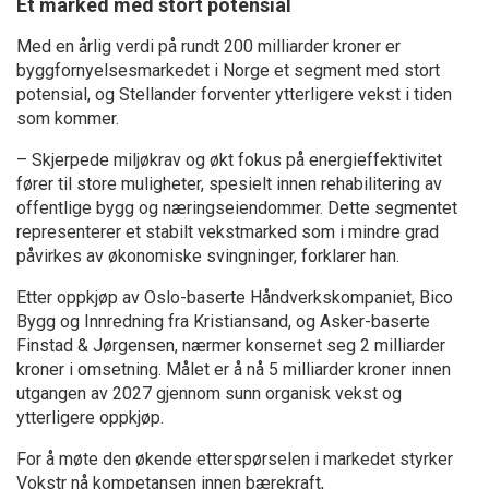
Et marked med stort potensial
Med en årlig verdi på rundt 200 milliarder kroner er
byggfornyelsesmarkedet i Norge et segment med stort
potensial, og Stellander forventer ytterligere vekst i tiden
som kommer.
– Skjerpede miljøkrav og økt fokus på energieffektivitet
fører til store muligheter, spesielt innen rehabilitering av
offentlige bygg og næringseiendommer. Dette segmentet
representerer et stabilt vekstmarked som i mindre grad
påvirkes av økonomiske svingninger, forklarer han.
Etter oppkjøp av Oslo-baserte Håndverkskompaniet, Bico
Bygg og Innredning fra Kristiansand, og Asker-baserte
Finstad & Jørgensen, nærmer konsernet seg 2 milliarder
kroner i omsetning. Målet er å nå 5 milliarder kroner innen
utgangen av 2027 gjennom sunn organisk vekst og
ytterligere oppkjøp.
For å møte den økende etterspørselen i markedet styrker
Vokstr nå kompetansen innen bærekraft,