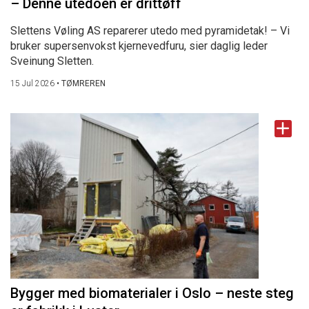
– Denne utedoen er drittøff
Slettens Vøling AS reparerer utedo med pyramidetak! – Vi
bruker supersenvokst kjernevedfuru, sier daglig leder
Sveinung Sletten.
15 Jul 2026
•
TØMREREN
Bygger med biomaterialer i Oslo – neste steg