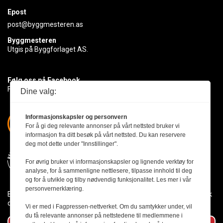
Epost
post@byggmesteren.as
Byggmesteren
Utgis på Byggforlaget AS.
Følg oss på Facebook
Få med deg det siste innen byggebransjen
Dine valg:
Informasjonskapsler og personvern
For å gi deg relevante annonser på vårt nettsted bruker vi
informasjon fra ditt besøk på vårt nettsted. Du kan reservere
deg mot dette under "Innstillinger".
For øvrig bruker vi informasjonskapsler og lignende verktøy for
analyse, for å sammenligne nettlesere, tilpasse innhold til deg
og for å utvikle og tilby nødvendig funksjonalitet. Les mer i vår
personvernerklæring.
Byggmesteren følger Vær Varsom-plakaten og presseetikken slik
den er nedfelt i Redaktørplakaten.
Vi er med i Fagpressen-nettverket. Om du samtykker under, vil
du få relevante annonser på nettstedene til medlemmene i