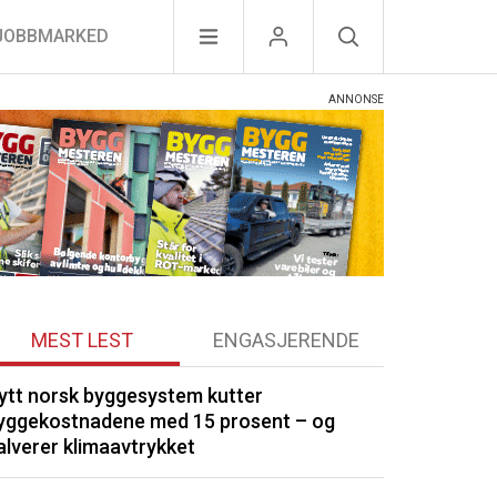
JOBBMARKED
MEST LEST
ENGASJERENDE
ytt norsk byggesystem kutter
Optimera byg
yggekostnadene med 15 prosent – og
Drøbak
alverer klimaavtrykket
Kommunene by