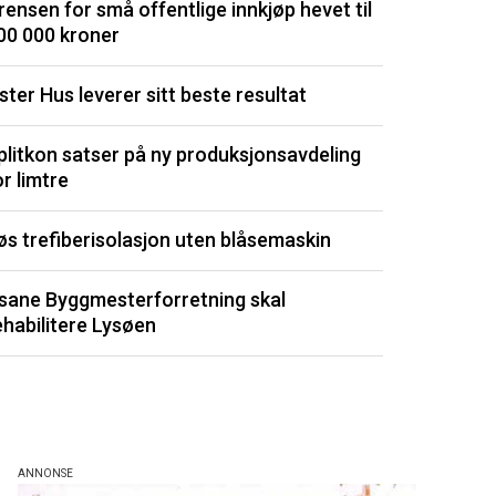
rensen for små offentlige innkjøp hevet til
dyrt
00 000 kroner
Isolasjonspl
ster Hus leverer sitt beste resultat
Signerte ny 
plitkon satser på ny produksjonsavdeling
or limtre
Utvikler kli
øs trefiberisolasjon uten blåsemaskin
Porsgrunn m
sane Byggmesterforretning skal
Listen består av 
ehabilitere Lysøen
de siste 3 måned