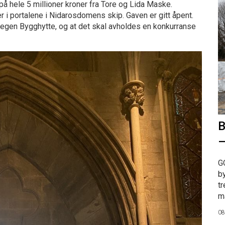
å hele 5 millioner kroner fra Tore og Lida Maske.
r i portalene i Nidarosdomens skip. Gaven er gitt åpent.
 egen Bygghytte, og at det skal avholdes en konkurranse
B
–
G
b
tr
ma
08