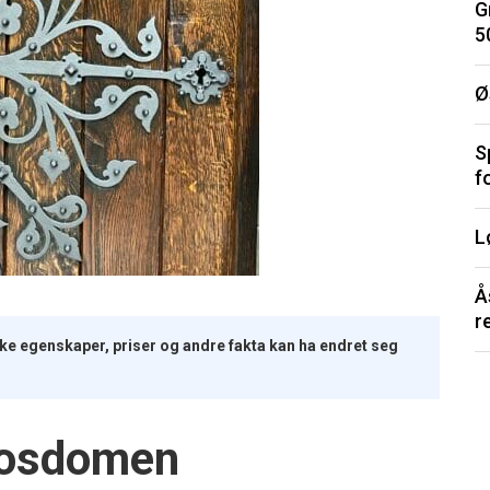
G
5
Ø
S
f
L
Å
r
iske egenskaper, priser og andre fakta kan ha endret seg
arosdomen