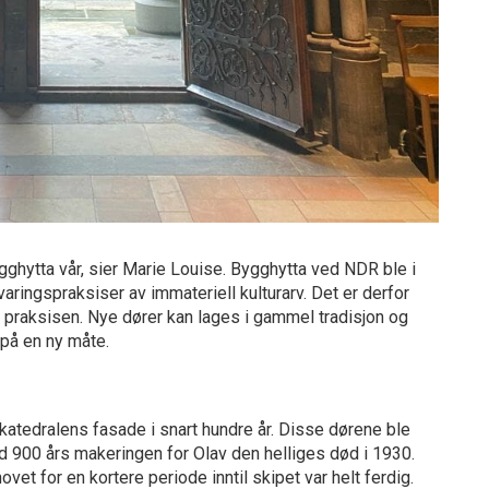
gghytta vår, sier Marie Louise. Bygghytta ved NDR ble i
ringspraksiser av immateriell kulturarv. Det er derfor
ne praksisen. Nye dører kan lages i gammel tradisjon og
 på en ny måte.
katedralens fasade i snart hundre år. Disse dørene ble
d 900 års makeringen for Olav den helliges død i 1930.
et for en kortere periode inntil skipet var helt ferdig.