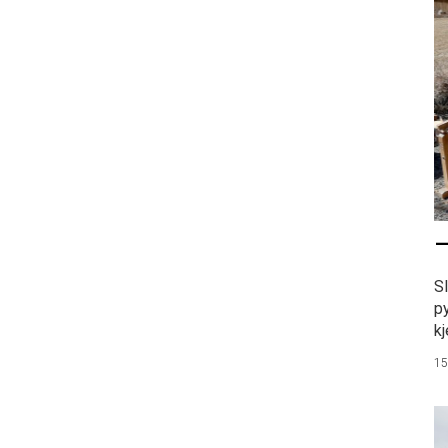
–
S
p
kj
15