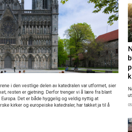
N
b
p
k
rene i den vestlige delen av katedralen var utformet, sier
N
t, resten er gjetning. Derfor trenger vi å lære fra blant
ut
Europa. Det er både hyggelig og veldig nyttig at
e kirker og europeiske katedraler, har takket ja til å
05