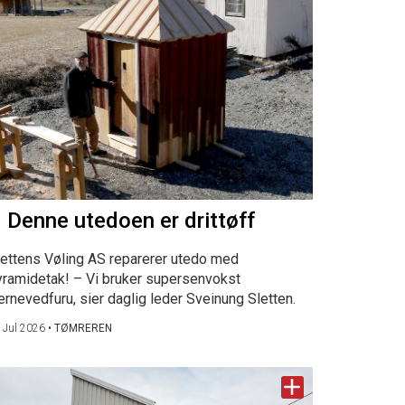
 Denne utedoen er drittøff
lettens Vøling AS reparerer utedo med
yramidetak! – Vi bruker supersenvokst
ernevedfuru, sier daglig leder Sveinung Sletten.
 Jul 2026
•
TØMREREN