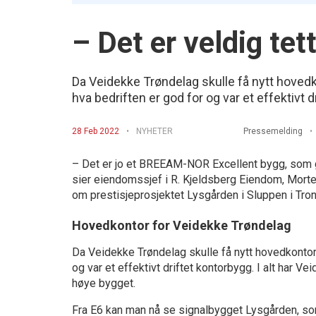
– Det er veldig tett,
Da Veidekke Trøndelag skulle få nytt hovedko
hva bedriften er god for og var et effektivt d
28 Feb 2022
NYHETER
Pressemelding
– Det er jo et BREEAM-NOR Excellent bygg, som gjør d
sier eiendomssjef i R. Kjeldsberg Eiendom, Mort
om prestisjeprosjektet Lysgården i Sluppen i Tro
Hovedkontor for Veidekke Trøndelag
Da Veidekke Trøndelag skulle få nytt hovedkontor v
og var et effektivt driftet kontorbygg. I alt har 
høye bygget.
Fra E6 kan man nå se signalbygget Lysgården, so