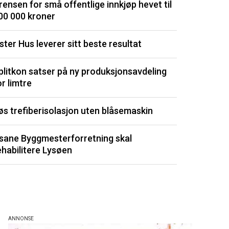
rensen for små offentlige innkjøp hevet til
dyrt
00 000 kroner
Isolasjonspl
ster Hus leverer sitt beste resultat
Signerte ny 
plitkon satser på ny produksjonsavdeling
or limtre
Utvikler kli
øs trefiberisolasjon uten blåsemaskin
Porsgrunn m
sane Byggmesterforretning skal
Listen består av 
ehabilitere Lysøen
de siste 3 måned