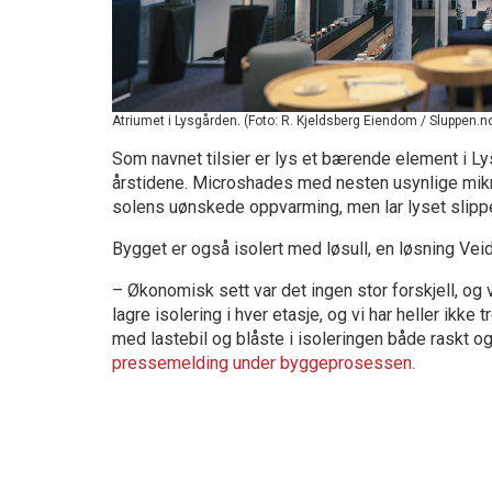
Atriumet i Lysgården. (Foto: R. Kjeldsberg Eiendom / Sluppen.n
Som navnet tilsier er lys et bærende element i L
årstidene. Microshades med nesten usynlige mikro
solens uønskede oppvarming, men lar lyset slip
Bygget er også isolert med løsull, en løsning Vei
– Økonomisk sett var det ingen stor forskjell, og v
lagre isolering i hver etasje, og vi har heller ikk
med lastebil og blåste i isoleringen både raskt og
pressemelding under byggeprosessen.