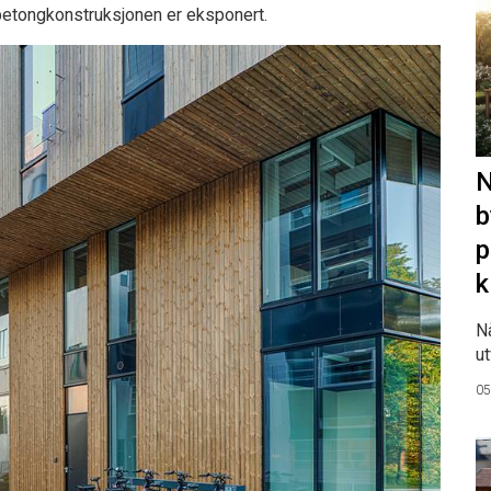
v betongkonstruksjonen er eksponert.
N
b
p
k
N
ut
05