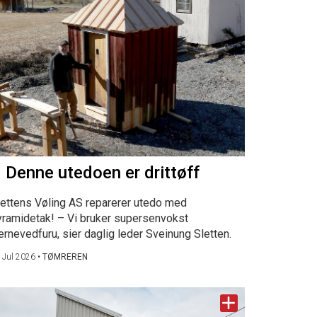
 Denne utedoen er drittøff
lettens Vøling AS reparerer utedo med
yramidetak! – Vi bruker supersenvokst
ernevedfuru, sier daglig leder Sveinung Sletten.
 Jul 2026
•
TØMREREN