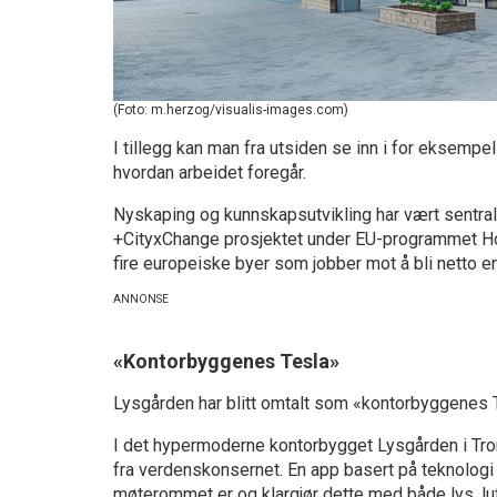
(Foto: m.herzog/visualis-images.com)
I tillegg kan man fra utsiden se inn i for eksempel 
hvordan arbeidet foregår.
Nyskaping og kunnskapsutvikling har vært sentral
+CityxChange prosjektet under EU-programmet Ho
fire europeiske byer som jobber mot å bli netto e
«Kontorbyggenes Tesla»
Lysgården har blitt omtalt som «kontorbyggenes T
I det hypermoderne kontorbygget Lysgården i Tron
fra verdenskonsernet. En app basert på teknologi
møterommet er og klargjør dette med både lys, lu