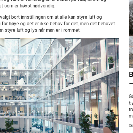
det som er høyst nødvendig.
algt bort innstillingen om at alle kan styre luft og
g for høye og det er ikke behov for det, men det behovet
 styre luft og lys når man er i rommet.
B
–
G
b
tr
ma
08