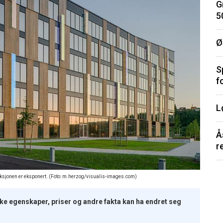
G
5
Ø
S
f
L
Å
r
truksjonen er eksponert. (Foto: m.herzog/visualis-images.com)
iske egenskaper, priser og andre fakta kan ha endret seg