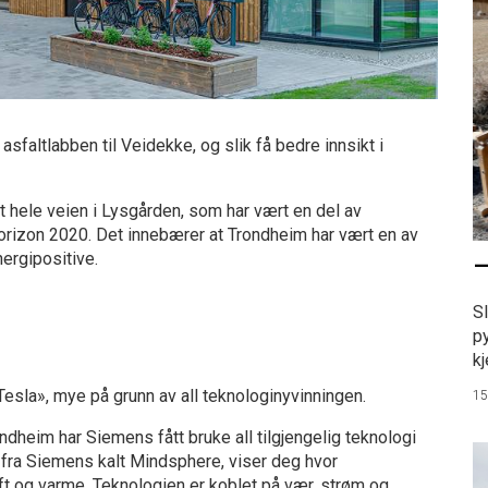
asfaltlabben til Veidekke, og slik få bedre innsikt i
t hele veien i Lysgården, som har vært en del av
rizon 2020. Det innebærer at Trondheim har vært en av
nergipositive.
–
S
p
kj
esla», mye på grunn av all teknologinyvinningen.
15
dheim har Siemens fått bruke all tilgjengelig teknologi
 fra Siemens kalt Mindsphere, viser deg hvor
ft og varme. Teknologien er koblet på vær, strøm og