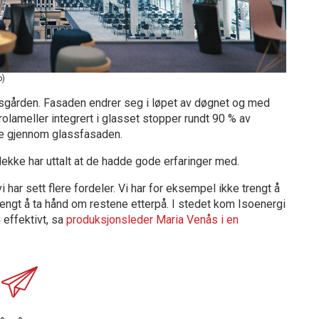
o)
ysgården. Fasaden endrer seg i løpet av døgnet og med
lameller integrert i glasset stopper rundt 90 % av
pe gjennom glassfasaden.
dekke har uttalt at de hadde gode erfaringer med.
i har sett flere fordeler. Vi har for eksempel ikke trengt å
e trengt å ta hånd om restene etterpå. I stedet kom Isoenergi
 effektivt, sa
produksjonsleder Maria Venås i en