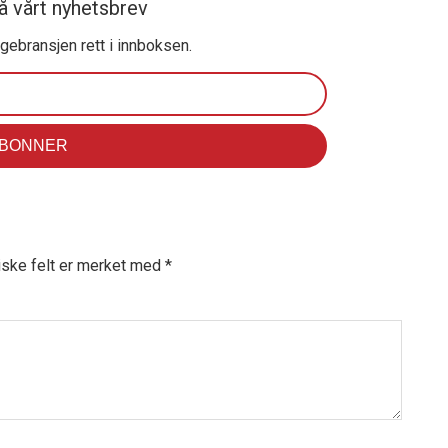
å vårt nyhetsbrev
ggebransjen rett i innboksen.
iske felt er merket med
*