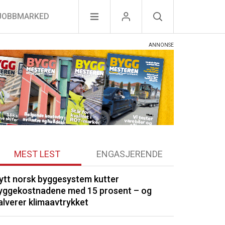
JOBBMARKED
MEST LEST
ENGASJERENDE
ytt norsk byggesystem kutter
Optimera byg
yggekostnadene med 15 prosent – og
Drøbak
alverer klimaavtrykket
Kommunene by