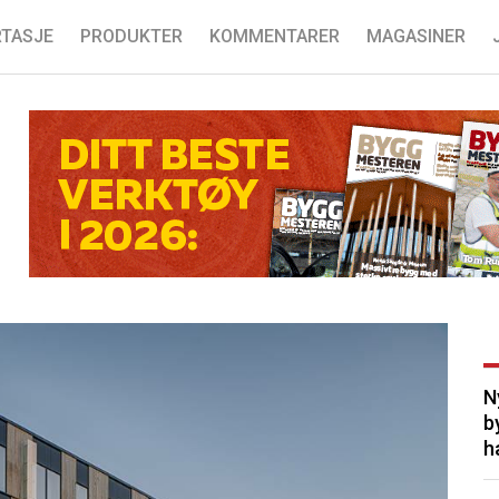
TASJE
PRODUKTER
KOMMENTARER
MAGASINER
N
b
h