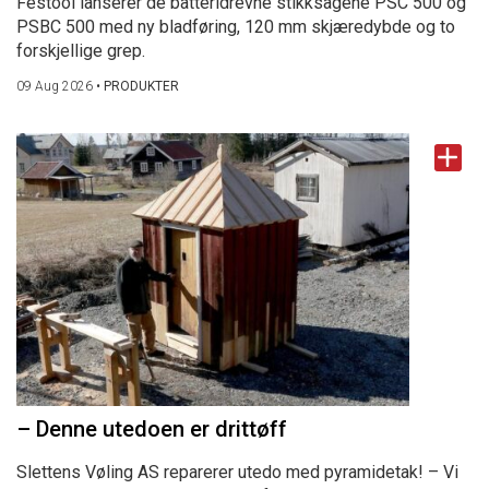
Festool lanserer de batteridrevne stikksagene PSC 500 og
PSBC 500 med ny bladføring, 120 mm skjæredybde og to
forskjellige grep.
09 Aug 2026
•
PRODUKTER
– Denne utedoen er drittøff
Slettens Vøling AS reparerer utedo med pyramidetak! – Vi