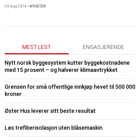
24 Aug 2014
•
NYHETER
MEST LEST
ENGASJERENDE
Nytt norsk byggesystem kutter byggekostnadene
O
med 15 prosent – og halverer klimaavtrykket
K
Grensen for små offentlige innkjøp hevet til 500 000
kroner
P
Øster Hus leverer sitt beste resultat
I
Løs trefiberisolasjon uten blåsemaskin
S