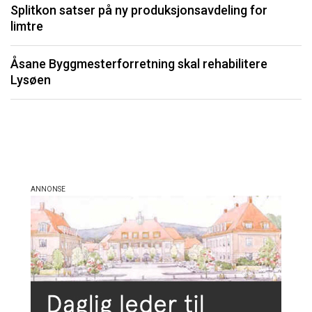
Splitkon satser på ny produksjonsavdeling for
U
limtre
Li
Åsane Byggmesterforretning skal rehabilitere
må
Lysøen