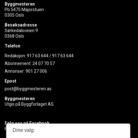
Byggmesteren
Pb 5475 Majorstuen
0305 Oslo
Besøksadresse
Sørkedalsveien 9
0368 Oslo
Telefon
Redaksjon:
917 63 644
/
917 63 644
Abonnement:
24 07 70 57
Annonser:
901 27 006
Epost
post@byggmesteren.as
Byggmesteren
Utgis på Byggforlaget AS.
Følg oss på Facebook
Få med deg det siste innen byggebransjen
Dine valg: