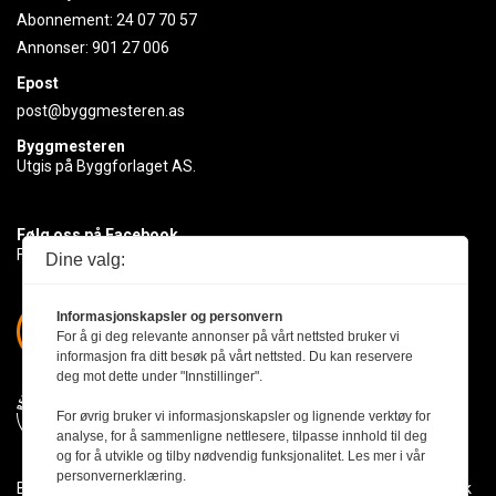
Abonnement:
24 07 70 57
Annonser:
901 27 006
Epost
post@byggmesteren.as
Byggmesteren
Utgis på Byggforlaget AS.
Følg oss på Facebook
Få med deg det siste innen byggebransjen
Dine valg:
Informasjonskapsler og personvern
For å gi deg relevante annonser på vårt nettsted bruker vi
informasjon fra ditt besøk på vårt nettsted. Du kan reservere
deg mot dette under "Innstillinger".
For øvrig bruker vi informasjonskapsler og lignende verktøy for
analyse, for å sammenligne nettlesere, tilpasse innhold til deg
og for å utvikle og tilby nødvendig funksjonalitet. Les mer i vår
personvernerklæring.
Byggmesteren følger Vær Varsom-plakaten og presseetikken slik