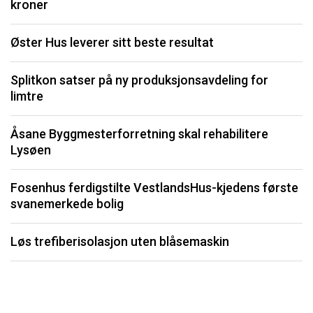
kroner
S
Øster Hus leverer sitt beste resultat
O
Splitkon satser på ny produksjonsavdeling for
limtre
S
fo
Åsane Byggmesterforretning skal rehabilitere
Lysøen
K
Fosenhus ferdigstilte VestlandsHus-kjedens første
F
svanemerkede bolig
b
Løs trefiberisolasjon uten blåsemaskin
Li
må