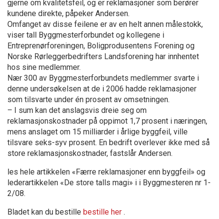
gjerne om kvalitetsfeil, og er reklamasjoner som berører
kundene direkte, påpeker Andersen.
Omfanget av disse feilene er av en helt annen målestokk,
viser tall Byggmesterforbundet og kollegene i
Entreprenørforeningen, Boligprodusentens Forening og
Norske Rørleggerbedrifters Landsforening har innhentet
hos sine medlemmer.
Nær 300 av Byggmesterforbundets medlemmer svarte i
denne undersøkelsen at de i 2006 hadde reklamasjoner
som tilsvarte under én prosent av omsetningen.
– I sum kan det anslagsvis dreie seg om
reklamasjonskostnader på oppimot 1,7 prosent i næringen,
mens anslaget om 15 milliarder i årlige byggfeil, ville
tilsvare seks-syv prosent. En bedrift overlever ikke med så
store reklamasjonskostnader, fastslår Andersen.
les hele artikkelen «Færre reklamasjoner enn byggfeil» og
lederartikkelen «De store talls magi» i i Byggmesteren nr 1-
2/08.
Bladet kan du bestille
bestille her
.