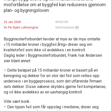
misfortåelse om at byggfeil kan reduseres gjennom
plan- og bygningsloven
25 Jan 2008
NYHETER
Av
Per Bjørn Lotherington
Kommentarer
(0)
Byggmesterforbundet hevder at mye av de mye omtalte
«15 milliarder kroner i byggfeil årlig» dreier seg om
kvalitetsfeil som ikke vil avdekkes i en kontroll.
Daglig leder i Byggmesterforbundet, Frank Ivar Andersen
sier blant annet:
– Dette beløpet på 15 milliarder kroner er basert på en
beregning og dekker for en stor del feil som rettes opp
underveis i en byggeprosess, som det utførende firmaet
selv dekker. Disse sakene skyldes gjerne feil kompetanse,
og vil ikke avdekkes av en uavhengig kontroll.
Ville vært konk
– Den typen feil som får oppslag i mediene, dreier seg