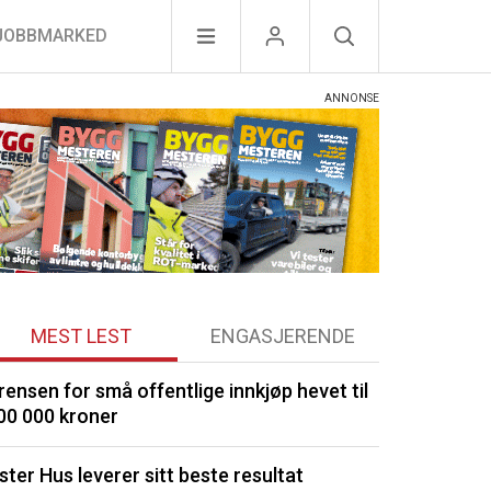
JOBBMARKED
MEST LEST
ENGASJERENDE
rensen for små offentlige innkjøp hevet til
Optimera byg
00 000 kroner
Drøbak
ster Hus leverer sitt beste resultat
Kommunene by