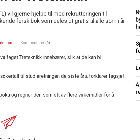
N
vil gjerne hjelpe til med rekrutteringen til
b
kende fersk bok som deles ut gratis til alle som i år
h
S
rington
Kommentarer
(0)
f
 faget Treteknikk innebærer, slik at de kan bli
L
kertall til studieretningen de siste åra, forklarer fagsjef
Å
r
oka og regner den som ett av flere virkemidler for å