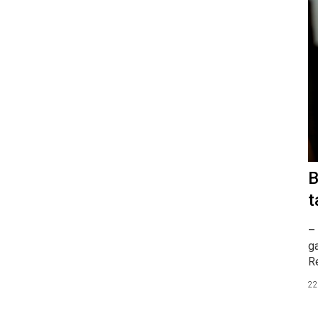
B
t
– 
ga
R
22