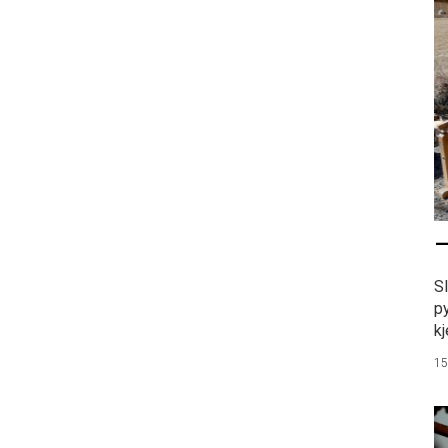
–
S
p
kj
15