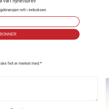
å vårt nyhetsbrev
ggebransjen rett i innboksen.
iske felt er merket med
*