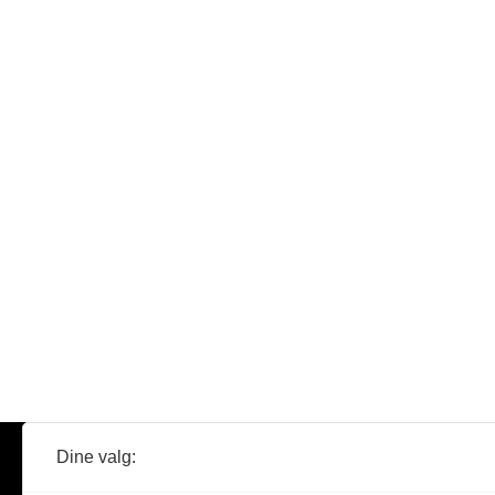
Dine valg:
Abonner
Nyheter