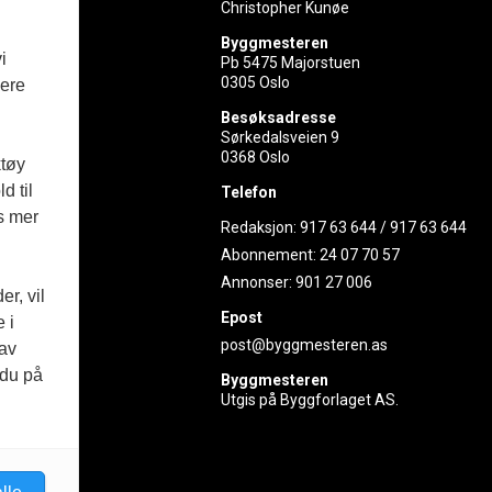
Christopher Kunøe
Byggmesteren
i
Pb 5475 Majorstuen
0305 Oslo
vere
rer
Besøksadresse
Sørkedalsveien 9
ed
0368 Oslo
ktøy
d til
Telefon
es mer
Redaksjon:
917 63 644
/
917 63 644
Abonnement:
24 07 70 57
Annonser:
901 27 006
r, vil
Epost
 i
post@byggmesteren.as
 av
 du på
Byggmesteren
Utgis på Byggforlaget AS.