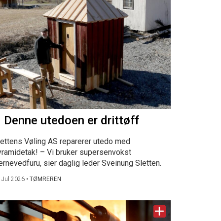
 Denne utedoen er drittøff
lettens Vøling AS reparerer utedo med
yramidetak! – Vi bruker supersenvokst
ernevedfuru, sier daglig leder Sveinung Sletten.
 Jul 2026
•
TØMREREN