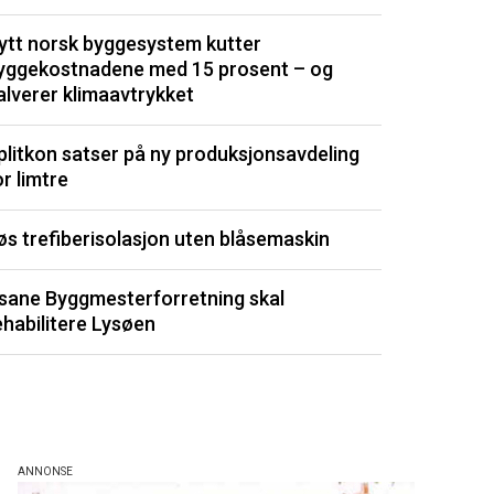
dyrt
ytt norsk byggesystem kutter
yggekostnadene med 15 prosent – og
Isolasjonspl
alverer klimaavtrykket
Signerte ny 
plitkon satser på ny produksjonsavdeling
or limtre
Utvikler kli
øs trefiberisolasjon uten blåsemaskin
Porsgrunn m
sane Byggmesterforretning skal
Listen består av 
ehabilitere Lysøen
de siste 3 måned