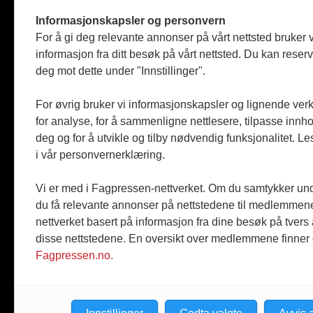
Tømreren
Informasjonskapsler og personvern
Reportasje
For å gi deg relevante annonser på vårt nettsted bruker v
Produkter
informasjon fra ditt besøk på vårt nettsted. Du kan reser
Kommenta
deg mot dette under "Innstillinger".
Magasiner
Jobbmark
For øvrig bruker vi informasjonskapsler og lignende ver
for analyse, for å sammenligne nettlesere, tilpasse innhol
deg og for å utvikle og tilby nødvendig funksjonalitet. L
i vår personvernerklæring.
Vi er med i Fagpressen-nettverket. Om du samtykker unde
du få relevante annonser på nettstedene til medlemmene
nettverket basert på informasjon fra dine besøk på tvers
disse nettstedene. En oversikt over medlemmene finner
Fagpressen.no.