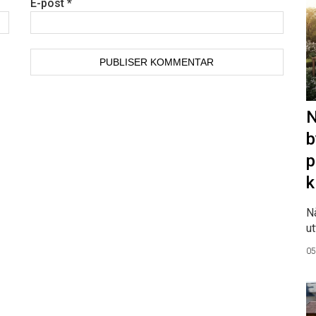
E-post
*
N
b
p
k
N
ut
05