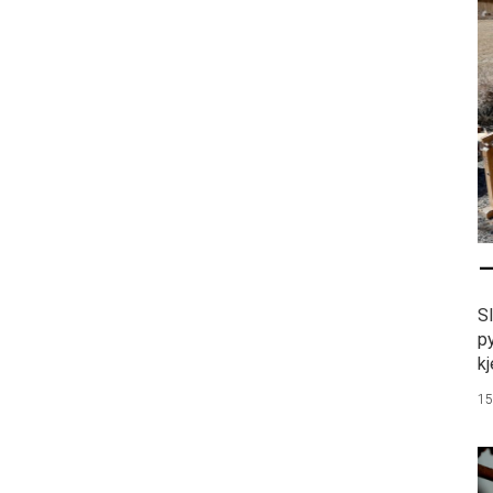
–
S
p
kj
15