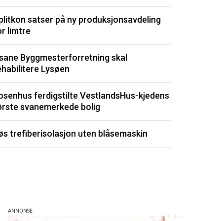
plitkon satser på ny produksjonsavdeling
Signerte ny 
or limtre
Optimera byg
sane Byggmesterforretning skal
Drøbak
ehabilitere Lysøen
Sjeldent ved
osenhus ferdigstilte VestlandsHus-kjedens
totalt forfall
ørste svanemerkede bolig
Kommunene by
øs trefiberisolasjon uten blåsemaskin
dyrt
Listen består av 
de siste 3 måned