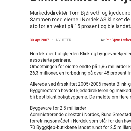
Markedsdirektør Tom Bjørseth og kjededirekt
Sammen med eierne i Nordek AS klinket de ti
sto for en vekst på 15 prosent og ble landets
30 Apr 2007
NYHETER
Av
Per Bjørn Lothe
Nordek eier boligkjeden Blink og byggevarekjede
assosierte partnere.
Omsetningen for eierne endte på 1,86 milliarder kr
26,3 millioner, en forbedring på over 48 prosent f
Allerede ved årsskiftet 2005/2006 mente Blink-gru
Byggmesteren hevdet kjededirektøren og markedsd
bli best blant boligbyggerne. De meldte om flere
Byggevare for 2,5 milliarder
Administrerende direktør i Nordek, Rune Smestad,
forretningsområdet i Nordek som står for den hø
70 Byggkjøp-butikkene landet rundt for 2,5 milliar