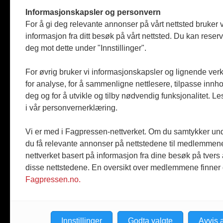
Tømreren
Informasjonskapsler og personvern
Reportasje
For å gi deg relevante annonser på vårt nettsted bruker v
Produkter
informasjon fra ditt besøk på vårt nettsted. Du kan reser
Kommenta
deg mot dette under "Innstillinger".
Magasiner
Jobbmark
For øvrig bruker vi informasjonskapsler og lignende ver
for analyse, for å sammenligne nettlesere, tilpasse innhol
deg og for å utvikle og tilby nødvendig funksjonalitet. L
i vår personvernerklæring.
Vi er med i Fagpressen-nettverket. Om du samtykker unde
du få relevante annonser på nettstedene til medlemmene
nettverket basert på informasjon fra dine besøk på tvers
disse nettstedene. En oversikt over medlemmene finner
Fagpressen.no.
Innstillinger
Godta valgte
Avvis a