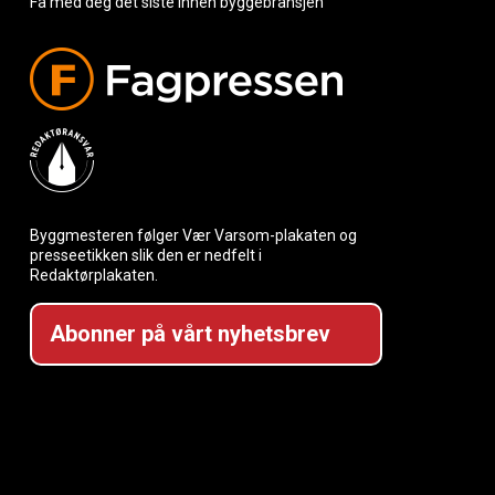
Få med deg det siste innen byggebransjen
Byggmesteren følger Vær Varsom-plakaten og
presseetikken slik den er nedfelt i
Redaktørplakaten.
Abonner på vårt nyhetsbrev