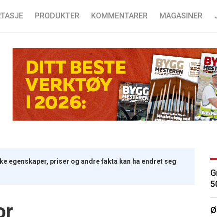
TASJE
PRODUKTER
KOMMENTARER
MAGASINER
iske egenskaper, priser og andre fakta kan ha endret seg
G
5
or
Ø