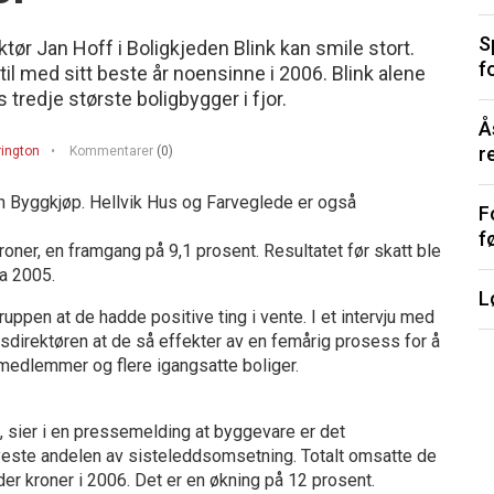
S
ør Jan Hoff i Boligkjeden Blink kan smile stort.
f
l med sitt beste år noensinne i 2006. Blink alene
 tredje største boligbygger i fjor.
Å
r
rington
Kommentarer
(0)
n Byggkjøp. Hellvik Hus og Farveglede er også
F
f
oner, en framgang på 9,1 prosent. Resultatet før skatt ble
ra 2005.
L
ppen at de hadde positive ting i vente. I et intervju med
irektøren at de så effekter av en femårig prosess for å
 medlemmer og flere igangsatte boliger.
 sier i en pressemelding at byggevare er det
yeste andelen av sisteleddsomsetning. Totalt omsatte de
der kroner i 2006. Det er en økning på 12 prosent.