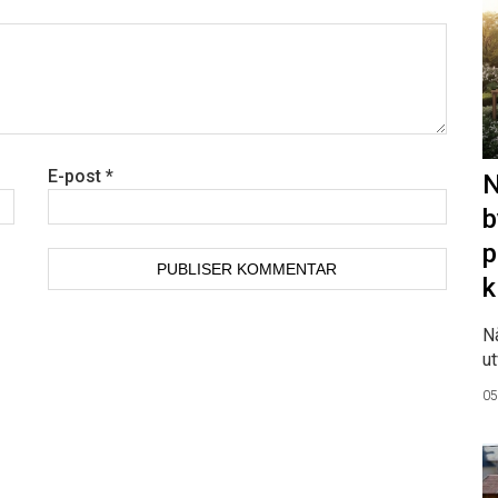
E-post
*
N
b
p
k
N
ut
05