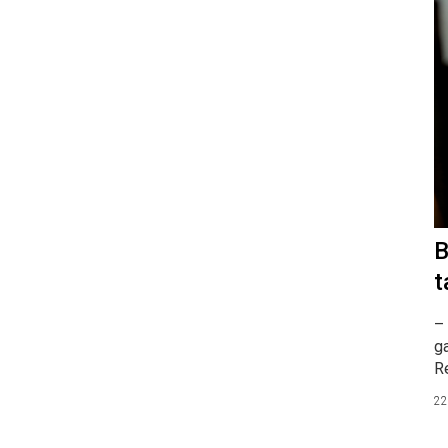
B
t
– 
ga
R
22