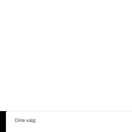
Dine valg:
Abonner
Nyheter