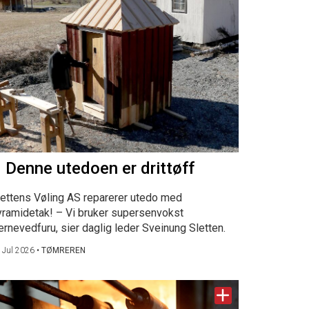
 Denne utedoen er drittøff
lettens Vøling AS reparerer utedo med
yramidetak! – Vi bruker supersenvokst
ernevedfuru, sier daglig leder Sveinung Sletten.
 Jul 2026
•
TØMREREN