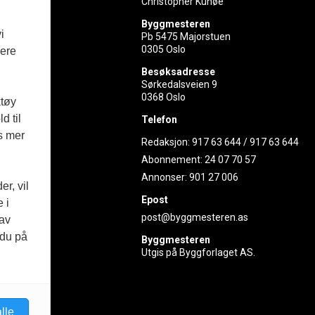
Christopher Kunøe
Byggmesteren
i
Pb 5475 Majorstuen
0305 Oslo
vere
rer
Besøksadresse
Sørkedalsveien 9
ed
0368 Oslo
ktøy
d til
Telefon
es mer
Redaksjon:
917 63 644
/
917 63 644
Abonnement:
24 07 70 57
Annonser:
901 27 006
r, vil
Epost
 i
post@byggmesteren.as
 av
 du på
Byggmesteren
Utgis på Byggforlaget AS.
lle