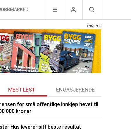
JOBBMARKED
MEST LEST
ENGASJERENDE
rensen for små offentlige innkjøp hevet til
Porsgrunn m
00 000 kroner
Mestergruppe
ster Hus leverer sitt beste resultat
konsernet