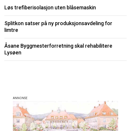
Løs trefiberisolasjon uten blåsemaskin
U
Splitkon satser på ny produksjonsavdeling for
P
limtre
Li
Åsane Byggmesterforretning skal rehabilitere
må
Lysøen