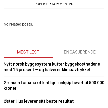
No related posts.
MEST LEST
ENGASJERENDE
Nytt norsk byggesystem kutter byggekostnadene
O
med 15 prosent – og halverer klimaavtrykket
K
Grensen for små offentlige innkjøp hevet til 500 000
kroner
I
Øster Hus leverer sitt beste resultat
S