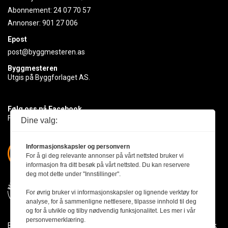
Abonnement:
24 07 70 57
Annonser:
901 27 006
Epost
post@byggmesteren.as
Byggmesteren
Utgis på Byggforlaget AS.
Følg oss på Facebook
Få med deg det siste innen byggebransjen
Dine valg:
Informasjonskapsler og personvern
For å gi deg relevante annonser på vårt nettsted bruker vi
informasjon fra ditt besøk på vårt nettsted. Du kan reservere
deg mot dette under "Innstillinger".
For øvrig bruker vi informasjonskapsler og lignende verktøy for
analyse, for å sammenligne nettlesere, tilpasse innhold til deg
og for å utvikle og tilby nødvendig funksjonalitet. Les mer i vår
personvernerklæring.
Byggmesteren følger Vær Varsom-plakaten og presseetikken slik