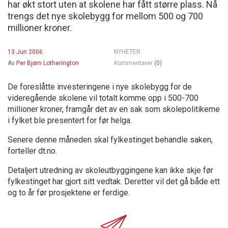
har økt stort uten at skolene har fått større plass. Nå
trengs det nye skolebygg for mellom 500 og 700
millioner kroner.
13 Jun 2006
NYHETER
Av
Per Bjørn Lotherington
Kommentarer
(0)
De foreslåtte investeringene i nye skolebygg for de
videregående skolene vil totalt komme opp i 500-700
millioner kroner, framgår det av en sak som skolepolitikerne
i fylket ble presentert for før helga.
Senere denne måneden skal fylkestinget behandle saken,
forteller dt.no.
Detaljert utredning av skoleutbyggingene kan ikke skje før
fylkestinget har gjort sitt vedtak. Deretter vil det gå både ett
og to år før prosjektene er ferdige.