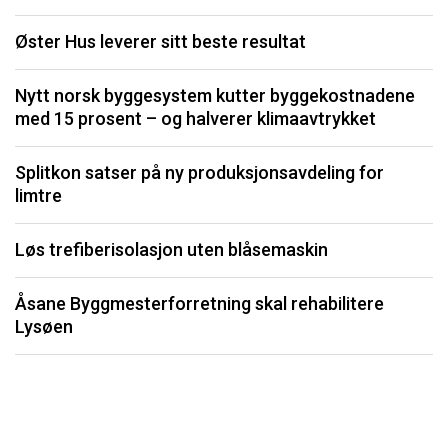
K
Øster Hus leverer sitt beste resultat
I
Nytt norsk byggesystem kutter byggekostnadene
med 15 prosent – og halverer klimaavtrykket
S
Splitkon satser på ny produksjonsavdeling for
U
limtre
P
Løs trefiberisolasjon uten blåsemaskin
Li
Åsane Byggmesterforretning skal rehabilitere
må
Lysøen