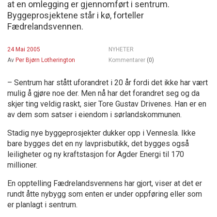
at en omlegging er gjennomført i sentrum.
Byggeprosjektene står i kø, forteller
Fædrelandsvennen.
24 Mai 2005
NYHETER
Av
Per Bjørn Lotherington
Kommentarer
(0)
– Sentrum har stått uforandret i 20 år fordi det ikke har vært
mulig å gjøre noe der. Men nå har det forandret seg og da
skjer ting veldig raskt, sier Tore Gustav Drivenes. Han er en
av dem som satser i eiendom i sørlandskommunen.
Stadig nye byggeprosjekter dukker opp i Vennesla. Ikke
bare bygges det en ny lavprisbutikk, det bygges også
leiligheter og ny kraftstasjon for Agder Energi til 170
millioner.
En opptelling Fædrelandsvennens har gjort, viser at det er
rundt åtte nybygg som enten er under oppføring eller som
er planlagt i sentrum.