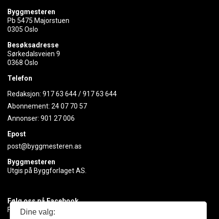
Byggmesteren
Pb 5475 Majorstuen
0305 Oslo
Besøksadresse
Sørkedalsveien 9
0368 Oslo
Telefon
Redaksjon:
917 63 644
/
917 63 644
Abonnement:
24 07 70 57
Annonser:
901 27 006
Epost
post@byggmesteren.as
Byggmesteren
Utgis på Byggforlaget AS.
Følg oss på Facebook
Få med deg det siste innen byggebransjen
Dine valg: