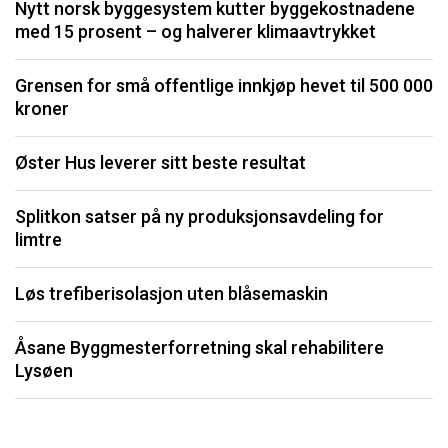
Nytt norsk byggesystem kutter byggekostnadene
O
med 15 prosent – og halverer klimaavtrykket
K
Grensen for små offentlige innkjøp hevet til 500 000
kroner
I
Øster Hus leverer sitt beste resultat
S
Splitkon satser på ny produksjonsavdeling for
U
limtre
P
Løs trefiberisolasjon uten blåsemaskin
Li
Åsane Byggmesterforretning skal rehabilitere
må
Lysøen