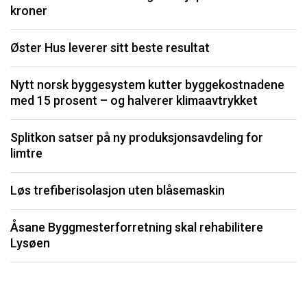
kroner
K
Øster Hus leverer sitt beste resultat
I
Nytt norsk byggesystem kutter byggekostnadene
med 15 prosent – og halverer klimaavtrykket
S
Splitkon satser på ny produksjonsavdeling for
U
limtre
P
Løs trefiberisolasjon uten blåsemaskin
Li
Åsane Byggmesterforretning skal rehabilitere
må
Lysøen