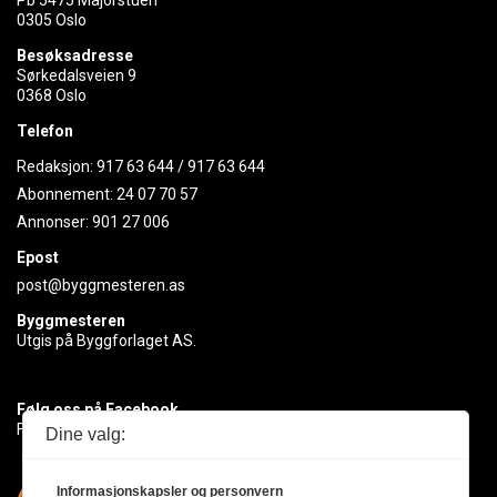
0305 Oslo
Besøksadresse
Sørkedalsveien 9
0368 Oslo
Telefon
Redaksjon:
917 63 644
/
917 63 644
Abonnement:
24 07 70 57
Annonser:
901 27 006
Epost
post@byggmesteren.as
Byggmesteren
Utgis på Byggforlaget AS.
Følg oss på Facebook
Få med deg det siste innen byggebransjen
Dine valg:
Informasjonskapsler og personvern