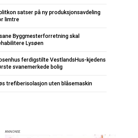
Optimera byg
plitkon satser på ny produksjonsavdeling
Drøbak
or limtre
Sjeldent ved
sane Byggmesterforretning skal
totalt forfall
ehabilitere Lysøen
Kommunene by
osenhus ferdigstilte VestlandsHus-kjedens
dyrt
ørste svanemerkede bolig
Fuktmåler m
øs trefiberisolasjon uten blåsemaskin
byggemateri
Listen består av 
de siste 3 måned