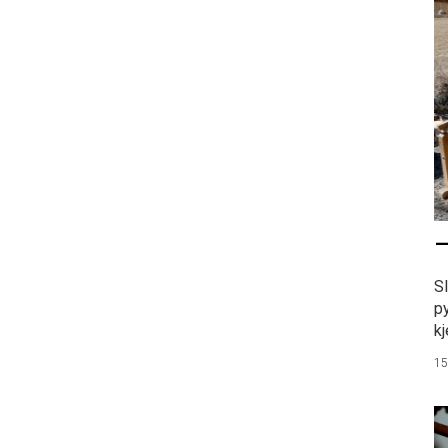
–
S
p
kj
15