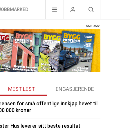
JOBBMARKED
MEST LEST
ENGASJERENDE
rensen for små offentlige innkjøp hevet til
Porsgrunn m
00 000 kroner
Signerte ny 
ster Hus leverer sitt beste resultat