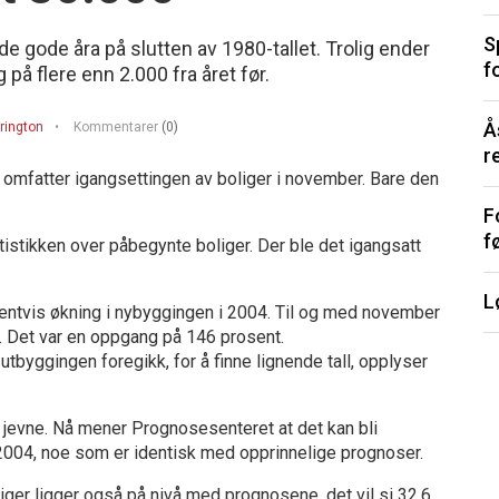
S
de gode åra på slutten av 1980-tallet. Trolig ender
f
på flere enn 2.000 fra året før.
Å
rington
Kommentarer
(0)
r
 omfatter igangsettingen av boliger i november. Bare den
F
f
istikken over påbegynte boliger. Der ble det igangsatt
L
osentvis økning i nybyggingen i 2004. Til og med november
n. Det var en oppgang på 146 prosent.
-utbyggingen foregikk, for å finne lignende tall, opplyser
t jevne. Nå mener Prognosesenteret at det kan bli
 2004, noe som er identisk med opprinnelige prognoser.
iger ligger også på nivå med prognosene, det vil si 32,6