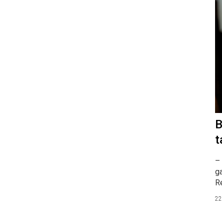
B
t
– 
ga
R
22