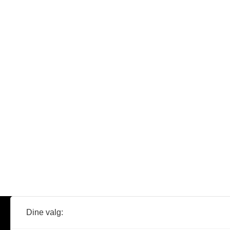
Dine valg:
Abonner
Nyheter