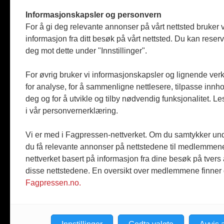
Tømreren
Informasjonskapsler og personvern
Reportasje
For å gi deg relevante annonser på vårt nettsted bruker v
Produkter
informasjon fra ditt besøk på vårt nettsted. Du kan reser
Kommenta
deg mot dette under "Innstillinger".
Magasiner
Jobbmark
For øvrig bruker vi informasjonskapsler og lignende ver
for analyse, for å sammenligne nettlesere, tilpasse innhol
deg og for å utvikle og tilby nødvendig funksjonalitet. L
i vår personvernerklæring.
Vi er med i Fagpressen-nettverket. Om du samtykker unde
du få relevante annonser på nettstedene til medlemmene
nettverket basert på informasjon fra dine besøk på tvers
disse nettstedene. En oversikt over medlemmene finner
Fagpressen.no.