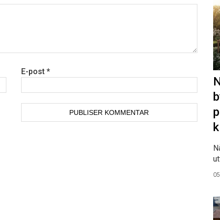
E-post
*
N
b
p
k
N
ut
05