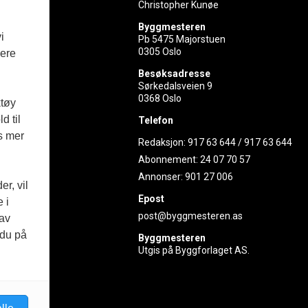
Christopher Kunøe
Byggmesteren
i
Pb 5475 Majorstuen
0305 Oslo
vere
rer
Besøksadresse
Sørkedalsveien 9
ed
0368 Oslo
ktøy
d til
Telefon
es mer
Redaksjon:
917 63 644
/
917 63 644
Abonnement:
24 07 70 57
Annonser:
901 27 006
r, vil
Epost
 i
post@byggmesteren.as
 av
 du på
Byggmesteren
Utgis på Byggforlaget AS.