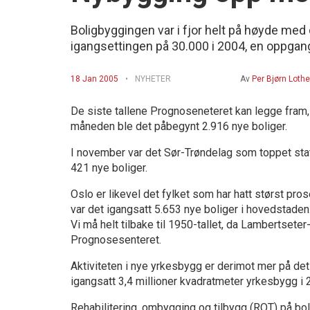
Boligbyggingen var i fjor helt på høyde med 
igangsettingen på 30.000 i 2004, en oppgang 
18 Jan 2005
NYHETER
Av
Per Bjørn Lothe
De siste tallene Prognoseneteret kan legge fram,
måneden ble det påbegynt 2.916 nye boliger.
I november var det Sør-Trøndelag som toppet stat
421 nye boliger.
Oslo er likevel det fylket som har hatt størst pr
var det igangsatt 5.653 nye boliger i hovedstade
Vi må helt tilbake til 1950-tallet, da Lambertseter
Prognosesenteret.
Aktiviteten i nye yrkesbygg er derimot mer på de
igangsatt 3,4 millioner kvadratmeter yrkesbygg i
Rehabilitering, ombygging og tilbygg (ROT) på bol