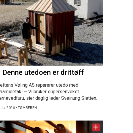
 Denne utedoen er drittøff
lettens Vøling AS reparerer utedo med
yramidetak! – Vi bruker supersenvokst
ernevedfuru, sier daglig leder Sveinung Sletten.
 Jul 2026
•
TØMREREN