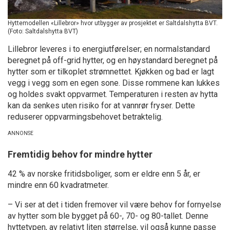
Hyttemodellen «Lillebror» hvor utbygger av prosjektet er Saltdalshytta BVT.
(Foto: Saltdalshytta BVT)
Lillebror leveres i to energiutførelser; en normalstandard
beregnet på off-grid hytter, og en høystandard beregnet på
hytter som er tilkoplet strømnettet. Kjøkken og bad er lagt
vegg i vegg som en egen sone. Disse rommene kan lukkes
og holdes svakt oppvarmet. Temperaturen i resten av hytta
kan da senkes uten risiko for at vannrør fryser. Dette
reduserer oppvarmingsbehovet betraktelig.
Fremtidig behov for mindre hytter
42 % av norske fritidsboliger, som er eldre enn 5 år, er
mindre enn 60 kvadratmeter.
– Vi ser at det i tiden fremover vil være behov for fornyelse
av hytter som ble bygget på 60-, 70- og 80-tallet. Denne
hyttetypen, av relativt liten størrelse, vil også kunne passe