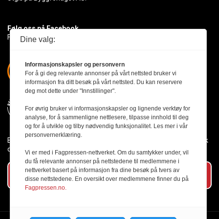
Følg oss på Facebook
Få med deg det siste innen byggebransjen
Dine valg:
Informasjonskapsler og personvern
For å gi deg relevante annonser på vårt nettsted bruker vi
informasjon fra ditt besøk på vårt nettsted. Du kan reservere
deg mot dette under "Innstillinger".
For øvrig bruker vi informasjonskapsler og lignende verktøy for
analyse, for å sammenligne nettlesere, tilpasse innhold til deg
og for å utvikle og tilby nødvendig funksjonalitet. Les mer i vår
personvernerklæring.
Byggmesteren følger Vær Varsom-plakaten og presseetikken slik
den er nedfelt i Redaktørplakaten.
Vi er med i Fagpressen-nettverket. Om du samtykker under, vil
du få relevante annonser på nettstedene til medlemmene i
nettverket basert på informasjon fra dine besøk på tvers av
Abonner på vårt nyhetsbrev
disse nettstedene. En oversikt over medlemmene finner du på
Fagpressen.no.