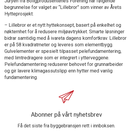
Juryen fra Boligprodusentenes Forening har følgende
begrunnelse for valget av “Lillebror” som vinner av Årets
Hytteprosjekt:
– Lillebror er et nytt hyttekonsept, basert på enkelhet og
nøkternhet for å redusere miljøavtrykket. Smarte løsninger
bidrar samtidig med å ivareta dagens komfortkrav. Lillebror
er på 58 kvadratmeter og leveres som elementbygg.
Gulvelementer er spesielt tilpasset pelefundamentering,
med limtredragere som er integrert i ytterveggene.
Pelefundamentering reduserer behovet for grunnarbeider
og gir lavere klimagassutslipp enn hytter med vanlig
fundamentering.
Abonner på vårt nyhetsbrev
Få det siste fra byggebransjen rett i innboksen.