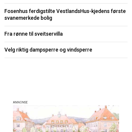
O
Fosenhus ferdigstilte VestlandsHus-kjedens første
svanemerkede bolig
S
fo
Fra rønne til sveitservilla
K
Velg riktig dampsperre og vindsperre
Li
må