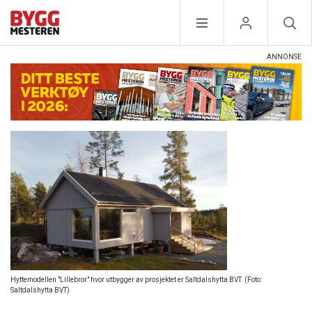
Hyttemodellen "Lillebror" hvor utbygger av prosjektet er Saltdalshytta BVT. (Foto:
Saltdalshytta BVT)