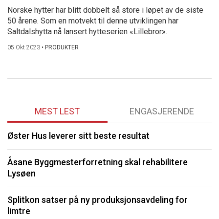
Norske hytter har blitt dobbelt så store i løpet av de siste
50 årene. Som en motvekt til denne utviklingen har
Saltdalshytta nå lansert hytteserien «Lillebror».
05 Okt 2023
•
PRODUKTER
MEST LEST
ENGASJERENDE
Øster Hus leverer sitt beste resultat
P
Åsane Byggmesterforretning skal rehabilitere
M
Lysøen
k
Splitkon satser på ny produksjonsavdeling for
S
limtre