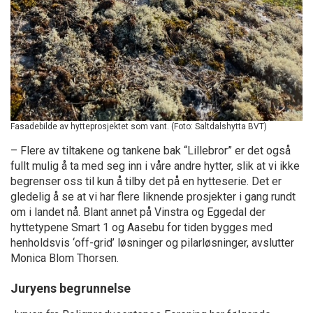
Fasadebilde av hytteprosjektet som vant. (Foto: Saltdalshytta BVT)
– Flere av tiltakene og tankene bak “Lillebror” er det også
fullt mulig å ta med seg inn i våre andre hytter, slik at vi ikke
begrenser oss til kun å tilby det på en hytteserie. Det er
gledelig å se at vi har flere liknende prosjekter i gang rundt
om i landet nå. Blant annet på Vinstra og Eggedal der
hyttetypene Smart 1 og Aasebu for tiden bygges med
henholdsvis ‘off-grid’ løsninger og pilarløsninger, avslutter
Monica Blom Thorsen.
Juryens begrunnelse