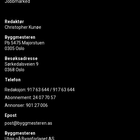
Jobbmarked
Redaktør
Christopher Kunøe
Byggmesteren
Pb 5475 Majorstuen
0305 Oslo
Besøksadresse
Sørkedalsveien 9
0368 Oslo
Telefon
Redaksjon:
917 63 644
/
917 63 644
Abonnement:
24 07 70 57
Annonser:
901 27 006
Epost
post@byggmesteren.as
Byggmesteren
Utgis på Byggforlaget AS.