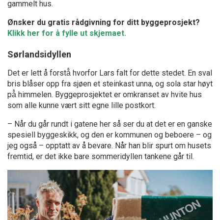
gammelt hus.
Ønsker du gratis rådgivning for ditt byggeprosjekt?
Klikk her for å fylle ut skjemaet.
Sørlandsidyllen
Det er lett å forstå̊ hvorfor Lars falt for dette stedet. En sval
bris blåser opp fra sjøen et steinkast unna, og sola star høyt
på̊ himmelen. Byggeprosjektet er omkranset av hvite hus
som alle kunne vært sitt egne lille postkort.
– Når du går rundt i gatene her så ser du at det er en ganske
spesiell byggeskikk, og den er kommunen og beboere – og
jeg også – opptatt av å bevare. Når han blir spurt om husets
fremtid, er det ikke bare sommeridyllen tankene går til.