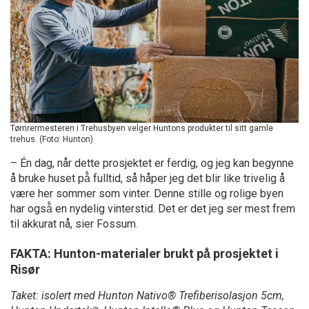
Tømrermesteren i Trehusbyen velger Huntons produkter til sitt gamle
trehus. (Foto: Hunton)
– Én dag, når dette prosjektet er ferdig, og jeg kan begynne
å bruke huset på̊ fulltid, så håper jeg det blir like trivelig å
være her sommer som vinter. Denne stille og rolige byen
har også̊ en nydelig vinterstid. Det er det jeg ser mest frem
til akkurat nå, sier Fossum.
FAKTA
:
Hunton-materialer brukt på̊ prosjektet i
Risør
Taket: isolert med Hunton Nativo® Trefiberisolasjon 5cm,