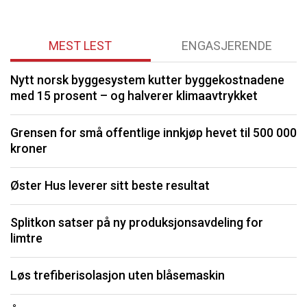
MEST LEST
ENGASJERENDE
Nytt norsk byggesystem kutter byggekostnadene
O
med 15 prosent – og halverer klimaavtrykket
K
Grensen for små offentlige innkjøp hevet til 500 000
kroner
I
Øster Hus leverer sitt beste resultat
S
Splitkon satser på ny produksjonsavdeling for
U
limtre
P
Løs trefiberisolasjon uten blåsemaskin
Li