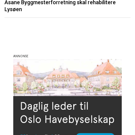
Åsane Byggmesterforretning skal rehabilitere
må
Lysøen