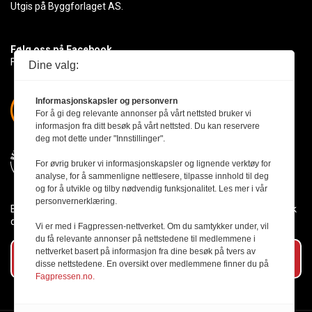
Utgis på Byggforlaget AS.
Følg oss på Facebook
Få med deg det siste innen byggebransjen
Dine valg:
Informasjonskapsler og personvern
For å gi deg relevante annonser på vårt nettsted bruker vi
informasjon fra ditt besøk på vårt nettsted. Du kan reservere
deg mot dette under "Innstillinger".
For øvrig bruker vi informasjonskapsler og lignende verktøy for
analyse, for å sammenligne nettlesere, tilpasse innhold til deg
og for å utvikle og tilby nødvendig funksjonalitet. Les mer i vår
personvernerklæring.
Byggmesteren følger Vær Varsom-plakaten og presseetikken slik
den er nedfelt i Redaktørplakaten.
Vi er med i Fagpressen-nettverket. Om du samtykker under, vil
du få relevante annonser på nettstedene til medlemmene i
nettverket basert på informasjon fra dine besøk på tvers av
Abonner på vårt nyhetsbrev
disse nettstedene. En oversikt over medlemmene finner du på
Fagpressen.no.