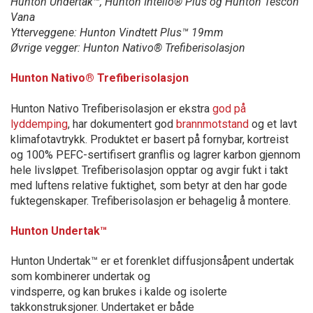
Hunton Undertak™, Hunton Intello® Plus og Hunton Tescon
Vana
Ytterveggene: Hunton Vindtett Plus™ 19mm
Øvrige vegger: Hunton Nativo® Trefiberisolasjon
Hunton Nativo® Trefiberisolasjon
Hunton Nativo Trefiberisolasjon er ekstra
god på
lyddemping
, har dokumentert god
brannmotstand
og et lavt
klimafotavtrykk. Produktet er basert på fornybar, kortreist
og 100% PEFC-sertifisert granflis og lagrer karbon gjennom
hele livsløpet. Trefiberisolasjon opptar og avgir fukt i takt
med luftens relative fuktighet, som betyr at den har gode
fuktegenskaper. Trefiberisolasjon er behagelig å montere.
Hunton Undertak™
Hunton Undertak™ er et forenklet diffusjonsåpent undertak
som kombinerer undertak og
vindsperre, og kan brukes i kalde og isolerte
takkonstruksjoner. Undertaket er både