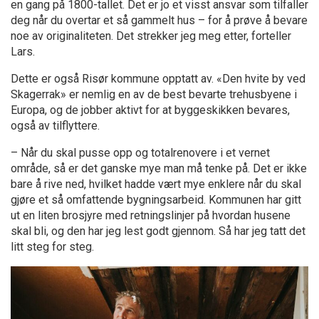
en gang på 1800-tallet. Det er jo et visst ansvar som tilfaller
deg når du overtar et så gammelt hus – for å prøve å bevare
noe av originaliteten. Det strekker jeg meg etter, forteller
Lars.
Dette er også Risør kommune opptatt av. «Den hvite by ved
Skagerrak» er nemlig en av de best bevarte trehusbyene i
Europa, og de jobber aktivt for at byggeskikken bevares,
også av tilflyttere.
– Når du skal pusse opp og totalrenovere i et vernet
område, så er det ganske mye man må tenke på. Det er ikke
bare å rive ned, hvilket hadde vært mye enklere når du skal
gjøre et så omfattende bygningsarbeid. Kommunen har gitt
ut en liten brosjyre med retningslinjer på hvordan husene
skal bli, og den har jeg lest godt gjennom. Så har jeg tatt det
litt steg for steg.