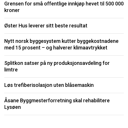
Grensen for små offentlige innkjøp hevet til 500 000
O
kroner
K
Øster Hus leverer sitt beste resultat
I
Nytt norsk byggesystem kutter byggekostnadene
med 15 prosent – og halverer klimaavtrykket
S
Splitkon satser på ny produksjonsavdeling for
U
limtre
P
Løs trefiberisolasjon uten blåsemaskin
Li
Åsane Byggmesterforretning skal rehabilitere
må
Lysøen