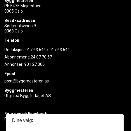
Byggmesteren
Pb 5475 Majorstuen
0305 Oslo
Besøksadresse
Sørkedalsveien 9
0368 Oslo
Telefon
Redaksjon:
917 63 644
/
917 63 644
Abonnement:
24 07 70 57
Annonser:
901 27 006
Epost
post@byggmesteren.as
Byggmesteren
Utgis på Byggforlaget AS.
Følg oss på Facebook
Få med deg det siste innen byggebransjen
Dine valg: