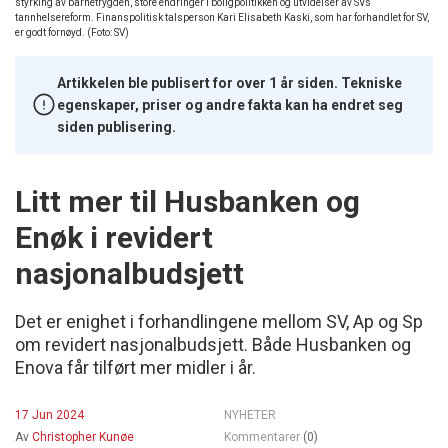
styrking av barnetrygden, store endringer i boligpolitikken og utvidelser av SVs
tannhelsereform. Finanspolitisk talsperson Kari Elisabeth Kaski, som har forhandlet for SV,
er godt fornøyd. (Foto: SV)
Artikkelen ble publisert for over 1 år siden. Tekniske
egenskaper, priser og andre fakta kan ha endret seg
siden publisering.
Litt mer til Husbanken og
Enøk i revidert
nasjonalbudsjett
Det er enighet i forhandlingene mellom SV, Ap og Sp
om revidert nasjonalbudsjett. Både Husbanken og
Enova får tilført mer midler i år.
17 Jun 2024
NYHETER
Av
Christopher Kunøe
Kommentarer
(0)