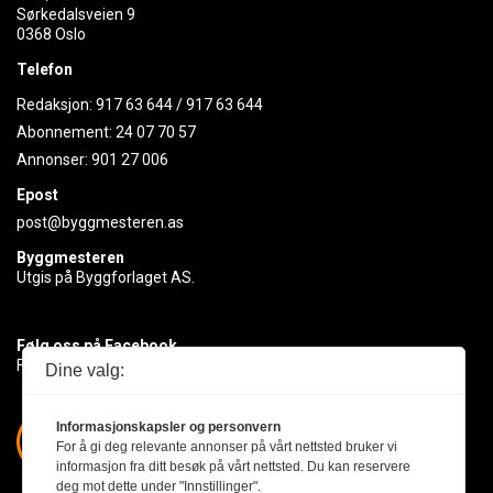
Sørkedalsveien 9
0368 Oslo
Telefon
Redaksjon:
917 63 644
/
917 63 644
Abonnement:
24 07 70 57
Annonser:
901 27 006
Epost
post@byggmesteren.as
Byggmesteren
Utgis på Byggforlaget AS.
Følg oss på Facebook
Få med deg det siste innen byggebransjen
Dine valg:
Informasjonskapsler og personvern
For å gi deg relevante annonser på vårt nettsted bruker vi
informasjon fra ditt besøk på vårt nettsted. Du kan reservere
deg mot dette under "Innstillinger".