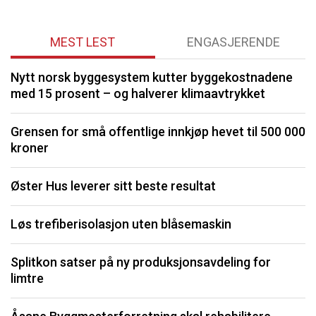
MEST LEST
ENGASJERENDE
Nytt norsk byggesystem kutter byggekostnadene
O
med 15 prosent – og halverer klimaavtrykket
K
Grensen for små offentlige innkjøp hevet til 500 000
kroner
I
Øster Hus leverer sitt beste resultat
S
Løs trefiberisolasjon uten blåsemaskin
U
Splitkon satser på ny produksjonsavdeling for
P
limtre
Li