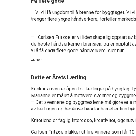
Få flere gode
– Vi vil få ungdom til å brenne for byggfaget. Vi vil
trenger flere yngre håndverkere, forteller marke
.
– I Carlsen Fritzøe er vi lidenskapelig opptatt av 
de beste håndverkerne i bransjen, og er opptatt 
vi å få enda flere gode håndverkere, sier hun.
Dette er Årets Lærling
Konkurransen er åpen for lærlinger på byggfag: T
Marianne er målet å motivere svenner og byggmest
– Det svennene og byggmesterne må gjøre er å me
av lærlingen og beskrive hvorfor han eller hun bør
Kriteriene er faglig interesse, kreativitet, egenutv
Carlsen Fritzøe plukker ut fire vinnere som får 10 0