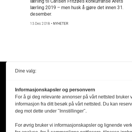
lærling til Carlsen Fritzøes konkurranse Årets
lærling 2019 – men husk å gjøre det innen 31.
desember.
13 Des 2018
•
NYHETER
Dine valg:
Abonner
Nyheter
Tømreren
Informasjonskapsler og personvern
Reportasje
For å gi deg relevante annonser på vårt nettsted bruker v
Produkter
informasjon fra ditt besøk på vårt nettsted. Du kan reser
Kommenta
deg mot dette under "Innstillinger".
Magasiner
Jobbmark
For øvrig bruker vi informasjonskapsler og lignende ver