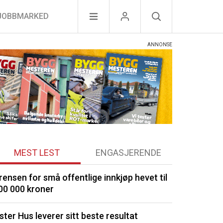
JOBBMARKED
MEST LEST
ENGASJERENDE
rensen for små offentlige innkjøp hevet til
Porsgrunn m
00 000 kroner
Signerte ny 
ster Hus leverer sitt beste resultat