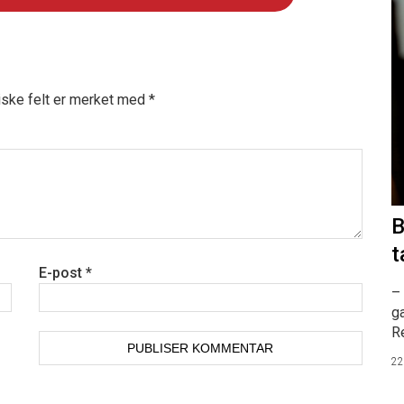
iske felt er merket med
*
B
t
E-post
*
– 
ga
R
22