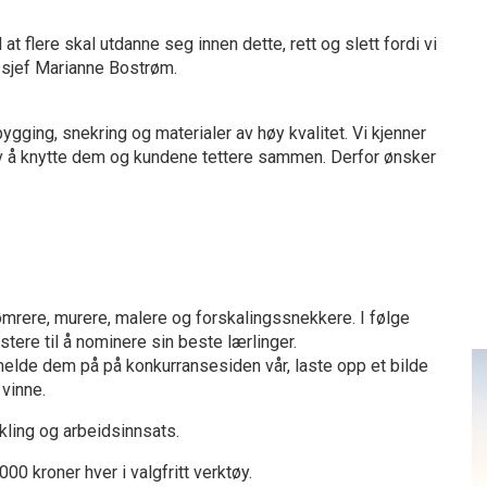
 at flere skal utdanne seg innen dette, rett og slett fordi vi
dssjef Marianne Bostrøm.
bygging, snekring og materialer av høy kvalitet. Vi kjenner
av å knytte dem og kundene tettere sammen. Derfor ønsker
ømrere, murere, malere og forskalingssnekkere. I følge
ere til å nominere sin beste lærlinger.
lde dem på på konkurransesiden vår, laste opp et bilde
 vinne.
ikling og arbeidsinnsats.
00 kroner hver i valgfritt verktøy.