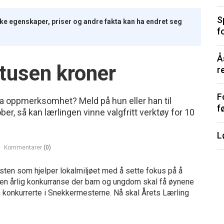
S
iske egenskaper, priser og andre fakta kan ha endret seg
f
Å
 tusen kroner
r
F
ra oppmerksomhet? Meld på hun eller han til
f
er, så kan lærlingen vinne valgfritt verktøy for 10
L
Kommentarer
(0)
ten som hjelper lokalmiljøet med å sette fokus på å
e en årlig konkurranse der barn og ungdom skal få øynene
m konkurrerte i Snekkermesterne. Nå skal Årets Lærling