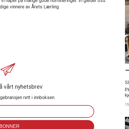
og vi håper på mange gode nomineringer. Vi gleder oss
verdige vinnere av Årets Lærling.
–
S
å vårt nyhetsbrev
p
kj
ggebransjen rett i innboksen.
15