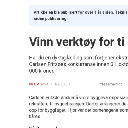
Artikkelen ble publisert for over 1 år siden. Tekn
siden publisering.
Vinn verktøy for ti
Har du en dyktig lærling som fortjener ekst
Carlsen Fritzøes konkurranse innen 31. oktob
000 kroner.
08 Okt 2014
NYHETER
Pressemelding
Carlsen Fritzøe ønsker å være byggevarespesialis
rekruttere til byggebransjen. Derfor arrangerer d
opp for byggfaget. I fjor var det barnehagene so
kåres.