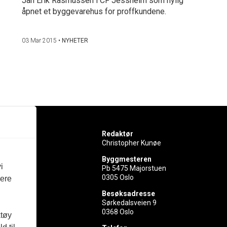
Jan Erik Rasmussen i CF Jessheim som nylig
åpnet et byggevarehus for proffkundene.
03 Mar 2015
•
NYHETER
Redaktør
Christopher Kunøe
Byggmesteren
i
Pb 5475 Majorstuen
0305 Oslo
vere
rer
Besøksadresse
Sørkedalsveien 9
ed
0368 Oslo
ktøy