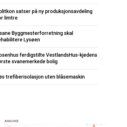
Optimera byg
plitkon satser på ny produksjonsavdeling
Drøbak
or limtre
Sjeldent ved
sane Byggmesterforretning skal
totalt forfall
ehabilitere Lysøen
Kommunene by
osenhus ferdigstilte VestlandsHus-kjedens
dyrt
ørste svanemerkede bolig
Fuktmåler m
øs trefiberisolasjon uten blåsemaskin
byggemateri
Listen består av 
de siste 3 måned