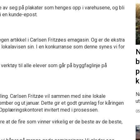
de av seg på plakater som henges opp i varehusene, og bli
i en kunde-epost.
egen artikkel i Carlsen Fritzøes emagasin. Og er de ekstra
 i lokalavisen sin. I en konkurranse som denne synes vi for
N
b
 verktøy til alle elever som går på byggfaglinje på
p
k
N
rling. Carlsen Fritzøe vil sammen med sine lokale
ut
mber og ut januar. Dette gir et godt grunnlag for kåringen
så Opplæringskontoret invitert med i prosessen.
05
re at de fire som vinner virkelig er de beste av de beste,