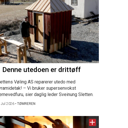
 Denne utedoen er drittøff
lettens Vøling AS reparerer utedo med
yramidetak! – Vi bruker supersenvokst
ernevedfuru, sier daglig leder Sveinung Sletten.
 Jul 2026
•
TØMREREN