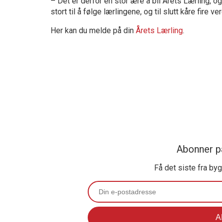
– Det er derfor en stor ære å bli Årets Lærling, 
stort til å følge lærlingene, og til slutt kåre fire 
Her kan du melde på din
Årets Lærling
.
Abonner p
Få det siste fra by