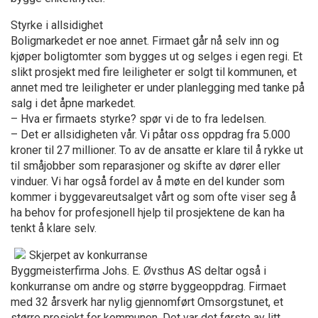
Styrke i allsidighet
Boligmarkedet er noe annet. Firmaet går nå selv inn og
kjøper boligtomter som bygges ut og selges i egen regi. Et
slikt prosjekt med fire leiligheter er solgt til kommunen, et
annet med tre leiligheter er under planlegging med tanke på
salg i det åpne markedet.
– Hva er firmaets styrke? spør vi de to fra ledelsen.
– Det er allsidigheten vår. Vi påtar oss oppdrag fra 5.000
kroner til 27 millioner. To av de ansatte er klare til å rykke ut
til småjobber som reparasjoner og skifte av dører eller
vinduer. Vi har også fordel av å møte en del kunder som
kommer i byggevareutsalget vårt og som ofte viser seg å
ha behov for profesjonell hjelp til prosjektene de kan ha
tenkt å klare selv.
Skjerpet av konkurranse
Byggmeisterfirma Johs. E. Øvsthus AS deltar også i
konkurranse om andre og større byggeoppdrag. Firmaet
med 32 årsverk har nylig gjennomført Omsorgstunet, et
større prosjekt for kommunen. Det var det første av litt