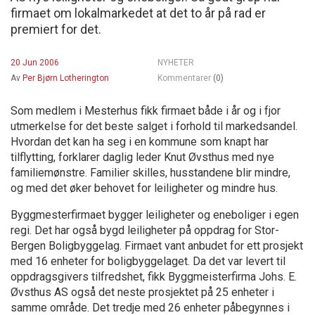
firmaet om lokalmarkedet at det to år på rad er
premiert for det.
20 Jun 2006
NYHETER
Av
Per Bjørn Lotherington
Kommentarer
(0)
Som medlem i Mesterhus fikk firmaet både i år og i fjor
utmerkelse for det beste salget i forhold til markedsandel.
Hvordan det kan ha seg i en kommune som knapt har
tilflytting, forklarer daglig leder Knut Øvsthus med nye
familiemønstre. Familier skilles, husstandene blir mindre,
og med det øker behovet for leiligheter og mindre hus.
Byggmesterfirmaet bygger leiligheter og eneboliger i egen
regi. Det har også bygd leiligheter på oppdrag for Stor-
Bergen Boligbyggelag. Firmaet vant anbudet for ett prosjekt
med 16 enheter for boligbyggelaget. Da det var levert til
oppdragsgivers tilfredshet, fikk Byggmeisterfirma Johs. E.
Øvsthus AS også det neste prosjektet på 25 enheter i
samme område. Det tredje med 26 enheter påbegynnes i