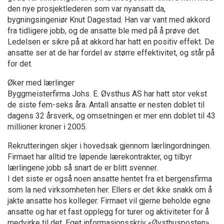
den nye prosjektlederen som var nyansatt da,
bygningsingeniør Knut Dagestad. Han var vant med akkord
fra tidligere jobb, og de ansatte ble med på å prøve det.
Ledelsen er sikre på at akkord har hatt en positiv effekt. De
ansatte ser at de har fordel av større effektivitet, og står på
for det.
Øker med lærlinger
Byggmeisterfirma Johs. E. Øvsthus AS har hatt stor vekst
de siste fem-seks åra. Antall ansatte er nesten doblet til
dagens 32 årsverk, og omsetningen er mer enn doblet til 43
millioner kroner i 2005.
Rekrutteringen skjer i hovedsak gjennom lærlingordningen.
Firmaet har alltid tre løpende lærekontrakter, og tilbyr
lærlingene jobb så snart de er blitt svenner.
I det siste er også noen ansatte hentet fra et bergensfirma
som la ned virksomheten her. Ellers er det ikke snakk om å
jakte ansatte hos kolleger. Firmaet vil gjerne beholde egne
ansatte og har et fast opplegg for turer og aktiviteter for å
medvirke til det. Eget informasjonsskriv «Øvsthusposten»