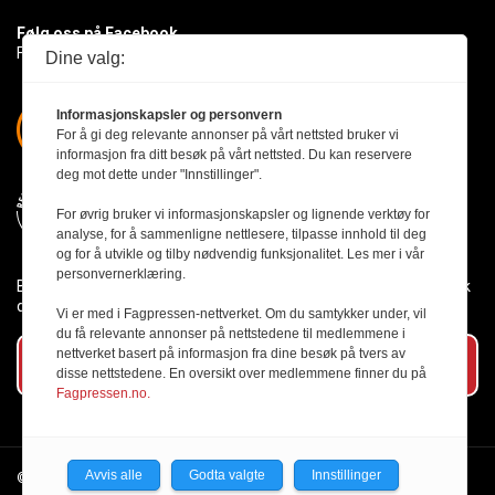
Følg oss på Facebook
Få med deg det siste innen byggebransjen
Dine valg:
Informasjonskapsler og personvern
For å gi deg relevante annonser på vårt nettsted bruker vi
informasjon fra ditt besøk på vårt nettsted. Du kan reservere
deg mot dette under "Innstillinger".
For øvrig bruker vi informasjonskapsler og lignende verktøy for
analyse, for å sammenligne nettlesere, tilpasse innhold til deg
og for å utvikle og tilby nødvendig funksjonalitet. Les mer i vår
personvernerklæring.
Byggmesteren følger Vær Varsom-plakaten og presseetikken slik
den er nedfelt i Redaktørplakaten.
Vi er med i Fagpressen-nettverket. Om du samtykker under, vil
du få relevante annonser på nettstedene til medlemmene i
nettverket basert på informasjon fra dine besøk på tvers av
Abonner på vårt nyhetsbrev
disse nettstedene. En oversikt over medlemmene finner du på
Fagpressen.no.
Avvis alle
Godta valgte
Innstillinger
© 2026 Byggmesteren.
Personvernerklæring.