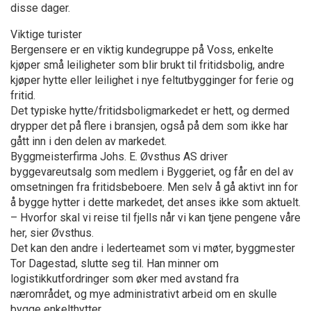
disse dager.
Viktige turister
Bergensere er en viktig kundegruppe på Voss, enkelte
kjøper små leiligheter som blir brukt til fritidsbolig, andre
kjøper hytte eller leilighet i nye feltutbygginger for ferie og
fritid.
Det typiske hytte/fritidsboligmarkedet er hett, og dermed
drypper det på flere i bransjen, også på dem som ikke har
gått inn i den delen av markedet.
Byggmeisterfirma Johs. E. Øvsthus AS driver
byggevareutsalg som medlem i Byggeriet, og får en del av
omsetningen fra fritidsbeboere. Men selv å gå aktivt inn for
å bygge hytter i dette markedet, det anses ikke som aktuelt.
– Hvorfor skal vi reise til fjells når vi kan tjene pengene våre
her, sier Øvsthus.
Det kan den andre i lederteamet som vi møter, byggmester
Tor Dagestad, slutte seg til. Han minner om
logistikkutfordringer som øker med avstand fra
nærområdet, og mye administrativt arbeid om en skulle
bygge enkelthytter.