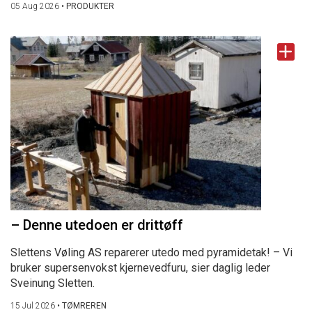
05 Aug 2026
•
PRODUKTER
– Denne utedoen er drittøff
Slettens Vøling AS reparerer utedo med pyramidetak! – Vi
bruker supersenvokst kjernevedfuru, sier daglig leder
Sveinung Sletten.
15 Jul 2026
•
TØMREREN