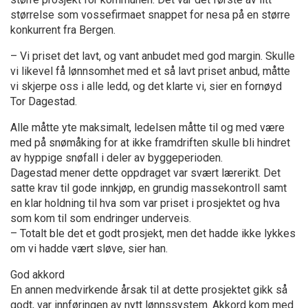
størrelse som vossefirmaet snappet for nesa på en større
konkurrent fra Bergen.
– Vi priset det lavt, og vant anbudet med god margin. Skulle
vi likevel få lønnsomhet med et så lavt priset anbud, måtte
vi skjerpe oss i alle ledd, og det klarte vi, sier en fornøyd
Tor Dagestad.
Alle måtte yte maksimalt, ledelsen måtte til og med være
med på snømåking for at ikke framdriften skulle bli hindret
av hyppige snøfall i deler av byggeperioden.
Dagestad mener dette oppdraget var svært lærerikt. Det
satte krav til gode innkjøp, en grundig massekontroll samt
en klar holdning til hva som var priset i prosjektet og hva
som kom til som endringer underveis.
– Totalt ble det et godt prosjekt, men det hadde ikke lykkes
om vi hadde vært sløve, sier han.
God akkord
En annen medvirkende årsak til at dette prosjektet gikk så
godt, var innføringen av nytt lønnssystem. Akkord kom med