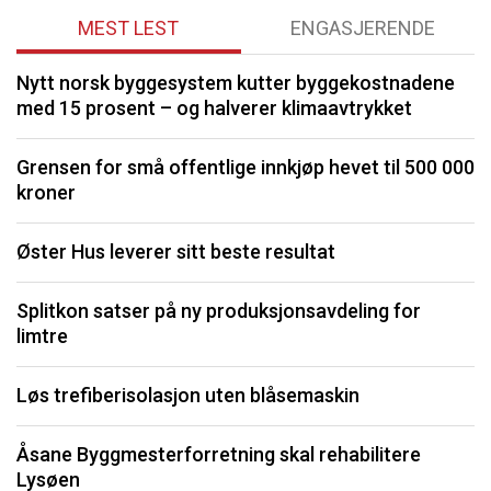
MEST LEST
ENGASJERENDE
Nytt norsk byggesystem kutter byggekostnadene
O
med 15 prosent – og halverer klimaavtrykket
K
Grensen for små offentlige innkjøp hevet til 500 000
kroner
I
Øster Hus leverer sitt beste resultat
S
Splitkon satser på ny produksjonsavdeling for
U
limtre
P
Løs trefiberisolasjon uten blåsemaskin
Li
Åsane Byggmesterforretning skal rehabilitere
må
Lysøen