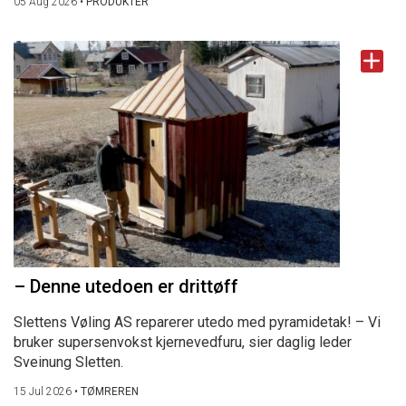
05 Aug 2026
•
PRODUKTER
– Denne utedoen er drittøff
Slettens Vøling AS reparerer utedo med pyramidetak! – Vi
bruker supersenvokst kjernevedfuru, sier daglig leder
Sveinung Sletten.
15 Jul 2026
•
TØMREREN