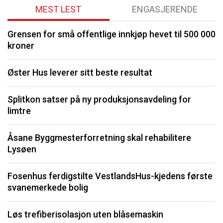
MEST LEST
ENGASJERENDE
Grensen for små offentlige innkjøp hevet til 500 000
P
kroner
M
Øster Hus leverer sitt beste resultat
k
Splitkon satser på ny produksjonsavdeling for
S
limtre
O
Åsane Byggmesterforretning skal rehabilitere
Lysøen
S
fo
Fosenhus ferdigstilte VestlandsHus-kjedens første
svanemerkede bolig
K
Løs trefiberisolasjon uten blåsemaskin
Li