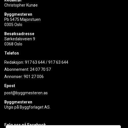
Redaktør
Christopher Kunøe
Byggmesteren
Pb 5475 Majorstuen
0305 Oslo
Besøksadresse
Sørkedalsveien 9
0368 Oslo
Telefon
Redaksjon:
917 63 644
/
917 63 644
Abonnement:
24 07 70 57
Annonser:
901 27 006
Epost
post@byggmesteren.as
Byggmesteren
Utgis på Byggforlaget AS.
Følg oss på Facebook