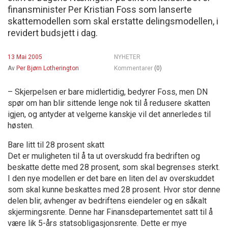
finansminister Per Kristian Foss som lanserte
skattemodellen som skal erstatte delingsmodellen, i
revidert budsjett i dag.
13 Mai 2005
NYHETER
Av
Per Bjørn Lotherington
Kommentarer
(0)
– Skjerpelsen er bare midlertidig, bedyrer Foss, men DN
spør om han blir sittende lenge nok til å redusere skatten
igjen, og antyder at velgerne kanskje vil det annerledes til
høsten.
Bare litt til 28 prosent skatt
Det er muligheten til å ta ut overskudd fra bedriften og
beskatte dette med 28 prosent, som skal begrenses sterkt.
I den nye modellen er det bare en liten del av overskuddet
som skal kunne beskattes med 28 prosent. Hvor stor denne
delen blir, avhenger av bedriftens eiendeler og en såkalt
skjermingsrente. Denne har Finansdepartementet satt til å
være lik 5-års statsobligasjonsrente. Dette er mye