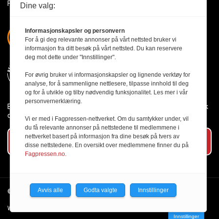
Få med deg det siste innen byggebransjen
Dine valg:
Informasjonskapsler og personvern
For å gi deg relevante annonser på vårt nettsted bruker vi
informasjon fra ditt besøk på vårt nettsted. Du kan reservere
deg mot dette under "Innstillinger".
For øvrig bruker vi informasjonskapsler og lignende verktøy for
analyse, for å sammenligne nettlesere, tilpasse innhold til deg
og for å utvikle og tilby nødvendig funksjonalitet. Les mer i vår
personvernerklæring.
Byggmesteren følger Vær Varsom-plakaten og presseetikken slik
den er nedfelt i Redaktørplakaten.
Vi er med i Fagpressen-nettverket. Om du samtykker under, vil
du få relevante annonser på nettstedene til medlemmene i
nettverket basert på informasjon fra dine besøk på tvers av
Abonner på vårt nyhetsbrev
disse nettstedene. En oversikt over medlemmene finner du på
Fagpressen.no.
Avvis alle
Godta valgte
Innstillinger
© 2026 Byggmesteren.
Personvernerklæring.
Webutvikling av Creatur
Innstillinger