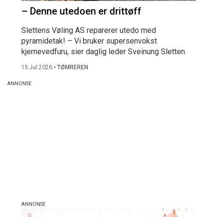
– Denne utedoen er drittøff
Slettens Vøling AS reparerer utedo med
pyramidetak! – Vi bruker supersenvokst
kjernevedfuru, sier daglig leder Sveinung Sletten.
15 Jul 2026
•
TØMREREN