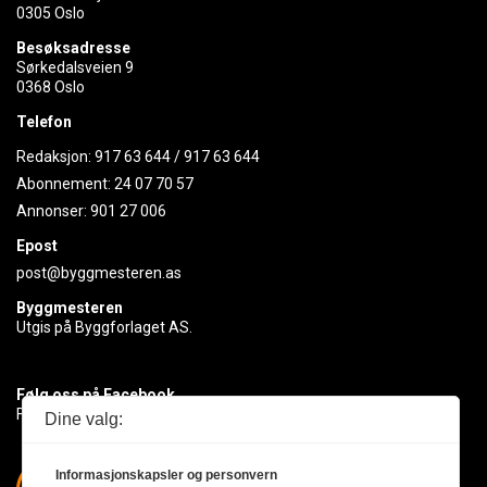
0305 Oslo
Besøksadresse
Sørkedalsveien 9
0368 Oslo
Telefon
Redaksjon:
917 63 644
/
917 63 644
Abonnement:
24 07 70 57
Annonser:
901 27 006
Epost
post@byggmesteren.as
Byggmesteren
Utgis på Byggforlaget AS.
Følg oss på Facebook
Få med deg det siste innen byggebransjen
Dine valg:
Informasjonskapsler og personvern