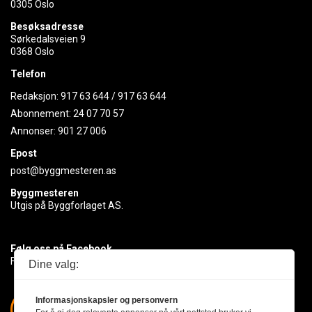
0305 Oslo
Besøksadresse
Sørkedalsveien 9
0368 Oslo
Telefon
Redaksjon:
917 63 644
/
917 63 644
Abonnement:
24 07 70 57
Annonser:
901 27 006
Epost
post@byggmesteren.as
Byggmesteren
Utgis på Byggforlaget AS.
Følg oss på Facebook
Få med deg det siste innen byggebransjen
Dine valg:
Informasjonskapsler og personvern