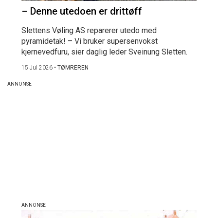
– Denne utedoen er drittøff
Slettens Vøling AS reparerer utedo med
pyramidetak! – Vi bruker supersenvokst
kjernevedfuru, sier daglig leder Sveinung Sletten.
15 Jul 2026
•
TØMREREN