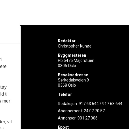
Redaktør
Christopher Kunøe
Byggmesteren
i
Pb 5475 Majorstuen
0305 Oslo
vere
rer
Besøksadresse
Sørkedalsveien 9
ed
0368 Oslo
ktøy
d til
Telefon
es mer
Redaksjon:
917 63 644
/
917 63 644
Abonnement:
24 07 70 57
Annonser:
901 27 006
r, vil
Epost
 i