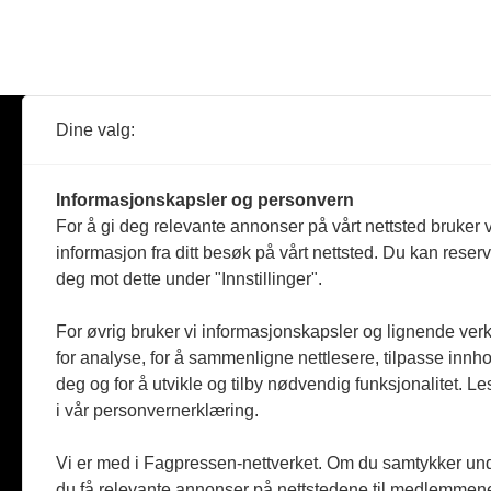
Dine valg:
Abonner
Nyheter
Tømreren
Informasjonskapsler og personvern
Reportasje
For å gi deg relevante annonser på vårt nettsted bruker v
Produkter
informasjon fra ditt besøk på vårt nettsted. Du kan reser
Kommenta
deg mot dette under "Innstillinger".
Magasiner
Jobbmark
For øvrig bruker vi informasjonskapsler og lignende ver
for analyse, for å sammenligne nettlesere, tilpasse innhol
deg og for å utvikle og tilby nødvendig funksjonalitet. L
i vår personvernerklæring.
Vi er med i Fagpressen-nettverket. Om du samtykker unde
du få relevante annonser på nettstedene til medlemmene