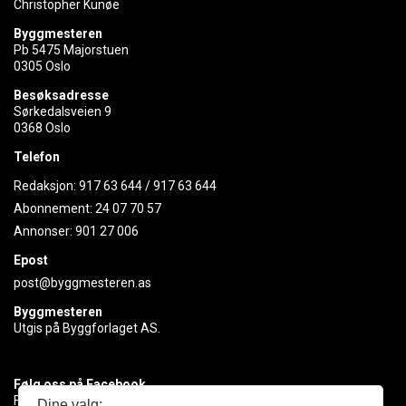
Christopher Kunøe
Byggmesteren
Pb 5475 Majorstuen
0305 Oslo
Besøksadresse
Sørkedalsveien 9
0368 Oslo
Telefon
Redaksjon:
917 63 644
/
917 63 644
Abonnement:
24 07 70 57
Annonser:
901 27 006
Epost
post@byggmesteren.as
Byggmesteren
Utgis på Byggforlaget AS.
Følg oss på Facebook
Få med deg det siste innen byggebransjen
Dine valg: