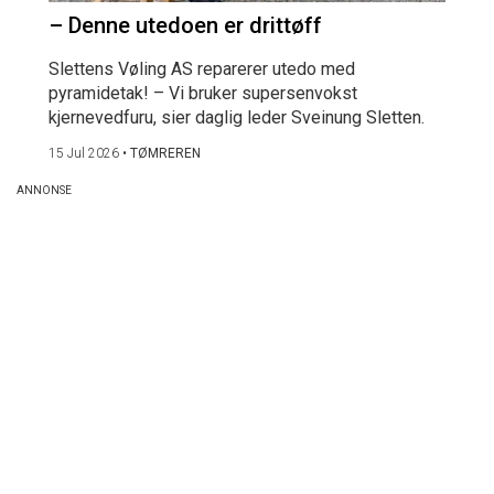
– Denne utedoen er drittøff
Slettens Vøling AS reparerer utedo med
pyramidetak! – Vi bruker supersenvokst
kjernevedfuru, sier daglig leder Sveinung Sletten.
15 Jul 2026
•
TØMREREN