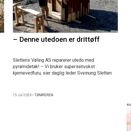
– Denne utedoen er drittøff
Slettens Vøling AS reparerer utedo med
pyramidetak! – Vi bruker supersenvokst
kjernevedfuru, sier daglig leder Sveinung Sletten.
15 Jul 2026
•
TØMREREN