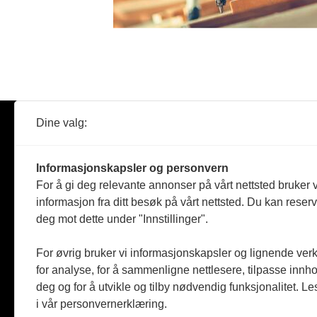
Dine valg:
Abonner
Nyheter
Tømreren
Informasjonskapsler og personvern
Reportasje
For å gi deg relevante annonser på vårt nettsted bruker v
Produkter
informasjon fra ditt besøk på vårt nettsted. Du kan reser
Kommenta
deg mot dette under "Innstillinger".
Magasiner
Jobbmark
For øvrig bruker vi informasjonskapsler og lignende ver
for analyse, for å sammenligne nettlesere, tilpasse innhol
deg og for å utvikle og tilby nødvendig funksjonalitet. L
i vår personvernerklæring.