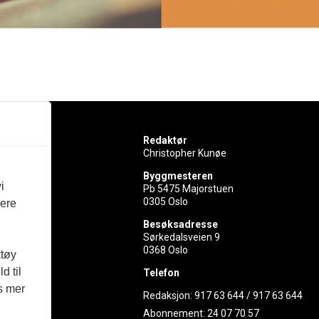
Redaktør
Christopher Kunøe
Byggmesteren
i
Pb 5475 Majorstuen
0305 Oslo
vere
rer
Besøksadresse
Sørkedalsveien 9
ed
0368 Oslo
ktøy
d til
Telefon
es mer
Redaksjon:
917 63 644
/
917 63 644
Abonnement:
24 07 70 57