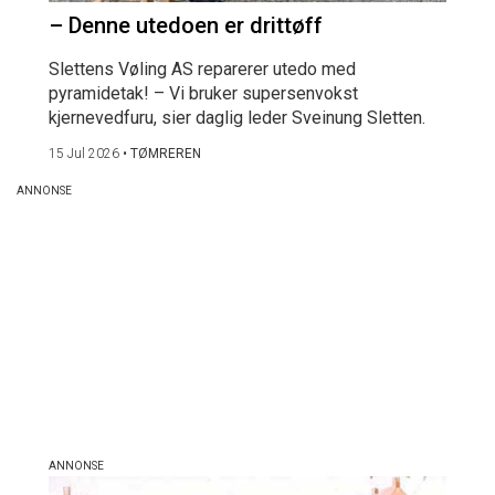
– Denne utedoen er drittøff
Slettens Vøling AS reparerer utedo med
pyramidetak! – Vi bruker supersenvokst
kjernevedfuru, sier daglig leder Sveinung Sletten.
15 Jul 2026
•
TØMREREN