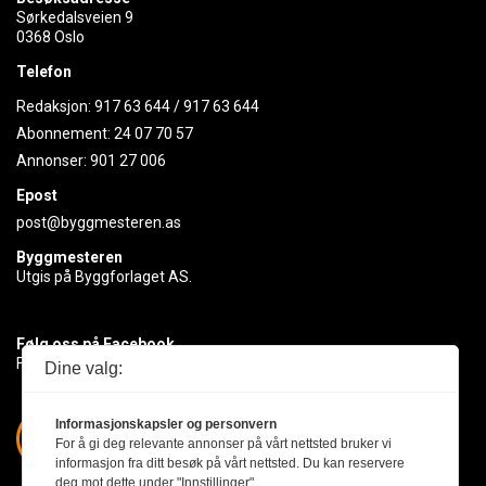
Sørkedalsveien 9
0368 Oslo
Telefon
Redaksjon:
917 63 644
/
917 63 644
Abonnement:
24 07 70 57
Annonser:
901 27 006
Epost
post@byggmesteren.as
Byggmesteren
Utgis på Byggforlaget AS.
Følg oss på Facebook
Få med deg det siste innen byggebransjen
Dine valg:
Informasjonskapsler og personvern
For å gi deg relevante annonser på vårt nettsted bruker vi
informasjon fra ditt besøk på vårt nettsted. Du kan reservere
deg mot dette under "Innstillinger".