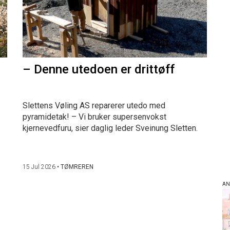
– Denne utedoen er drittøff
Slettens Vøling AS reparerer utedo med
pyramidetak! – Vi bruker supersenvokst
kjernevedfuru, sier daglig leder Sveinung Sletten.
15 Jul 2026
•
TØMREREN