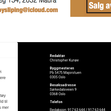
Redaktør
Christopher Kunøe
Byggmesteren
i
Pb 5475 Majorstuen
0305 Oslo
vere
rer
Besøksadresse
Sørkedalsveien 9
ed
0368 Oslo
ktøy
d til
Telefon
es mer
Redaksjon:
917 63 644
/
917 63 644