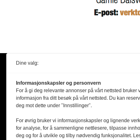
Dine valg:
Abonner
Nyheter
Tømreren
Informasjonskapsler og personvern
Reportasje
For å gi deg relevante annonser på vårt nettsted bruker v
Produkter
informasjon fra ditt besøk på vårt nettsted. Du kan reser
Kommenta
deg mot dette under "Innstillinger".
Magasiner
Jobbmark
For øvrig bruker vi informasjonskapsler og lignende ver
for analyse, for å sammenligne nettlesere, tilpasse innhol
deg og for å utvikle og tilby nødvendig funksjonalitet. L