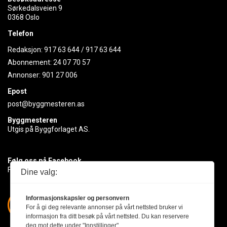
Sørkedalsveien 9
0368 Oslo
Telefon
Redaksjon:
917 63 644
/
917 63 644
Abonnement:
24 07 70 57
Annonser:
901 27 006
Epost
post@byggmesteren.as
Byggmesteren
Utgis på Byggforlaget AS.
Følg oss på Facebook
Få med deg det siste innen byggebransjen
Dine valg:
Informasjonskapsler og personvern
For å gi deg relevante annonser på vårt nettsted bruker vi
informasjon fra ditt besøk på vårt nettsted. Du kan reservere
deg mot dette under "Innstillinger".