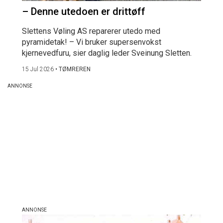
– Denne utedoen er drittøff
Slettens Vøling AS reparerer utedo med
pyramidetak! – Vi bruker supersenvokst
kjernevedfuru, sier daglig leder Sveinung Sletten.
15 Jul 2026
•
TØMREREN