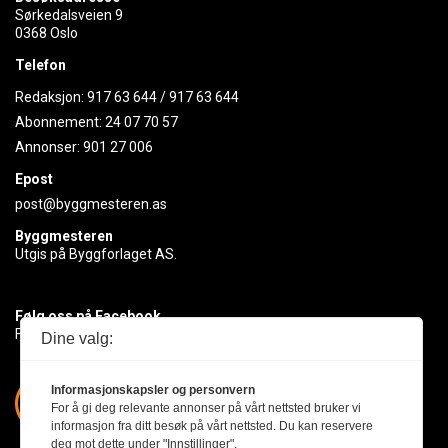
Sørkedalsveien 9
0368 Oslo
Telefon
Redaksjon:
917 63 644
/
917 63 644
Abonnement:
24 07 70 57
Annonser:
901 27 006
Epost
post@byggmesteren.as
Byggmesteren
Utgis på Byggforlaget AS.
Følg oss på Facebook
Få med deg det siste innen byggebransjen
Dine valg:
Informasjonskapsler og personvern
For å gi deg relevante annonser på vårt nettsted bruker vi
informasjon fra ditt besøk på vårt nettsted. Du kan reservere
deg mot dette under "Innstillinger".