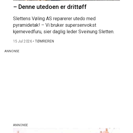
– Denne utedoen er drittøff
Slettens Vøling AS reparerer utedo med
pyramidetak! – Vi bruker supersenvokst
kjernevedfuru, sier daglig leder Sveinung Sletten.
15 Jul 2026
•
TØMREREN