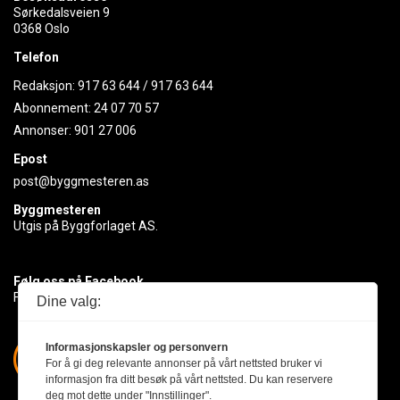
Sørkedalsveien 9
0368 Oslo
Telefon
Redaksjon:
917 63 644
/
917 63 644
Abonnement:
24 07 70 57
Annonser:
901 27 006
Epost
post@byggmesteren.as
Byggmesteren
Utgis på Byggforlaget AS.
Følg oss på Facebook
Få med deg det siste innen byggebransjen
Dine valg:
Informasjonskapsler og personvern
For å gi deg relevante annonser på vårt nettsted bruker vi
informasjon fra ditt besøk på vårt nettsted. Du kan reservere
deg mot dette under "Innstillinger".