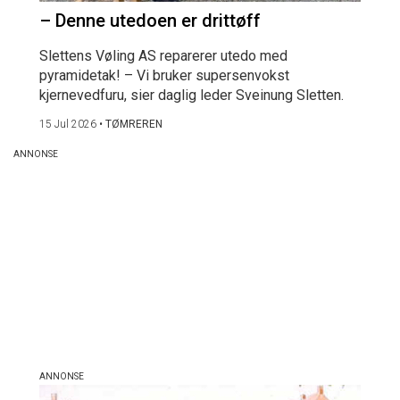
– Denne utedoen er drittøff
Slettens Vøling AS reparerer utedo med
pyramidetak! – Vi bruker supersenvokst
kjernevedfuru, sier daglig leder Sveinung Sletten.
15 Jul 2026
•
TØMREREN