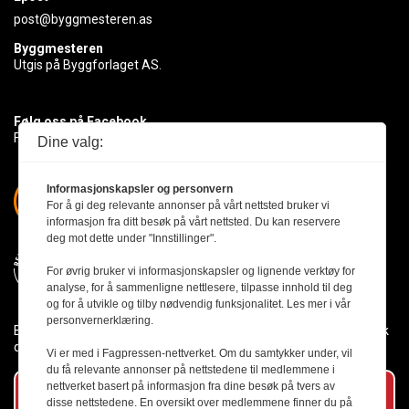
post@byggmesteren.as
Byggmesteren
Utgis på Byggforlaget AS.
Følg oss på Facebook
Få med deg det siste innen byggebransjen
Dine valg:
Informasjonskapsler og personvern
For å gi deg relevante annonser på vårt nettsted bruker vi
informasjon fra ditt besøk på vårt nettsted. Du kan reservere
deg mot dette under "Innstillinger".
For øvrig bruker vi informasjonskapsler og lignende verktøy for
analyse, for å sammenligne nettlesere, tilpasse innhold til deg
og for å utvikle og tilby nødvendig funksjonalitet. Les mer i vår
personvernerklæring.
Byggmesteren følger Vær Varsom-plakaten og presseetikken slik
den er nedfelt i Redaktørplakaten.
Vi er med i Fagpressen-nettverket. Om du samtykker under, vil
du få relevante annonser på nettstedene til medlemmene i
nettverket basert på informasjon fra dine besøk på tvers av
Abonner på vårt nyhetsbrev
disse nettstedene. En oversikt over medlemmene finner du på