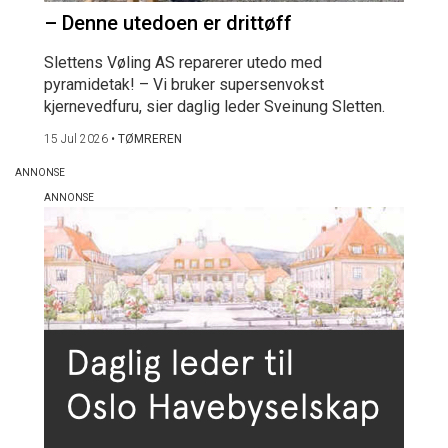
– Denne utedoen er drittøff
Slettens Vøling AS reparerer utedo med
pyramidetak! – Vi bruker supersenvokst
kjernevedfuru, sier daglig leder Sveinung Sletten.
15 Jul 2026
•
TØMREREN