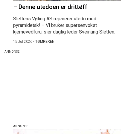
– Denne utedoen er drittøff
Slettens Vøling AS reparerer utedo med
pyramidetak! – Vi bruker supersenvokst
kjernevedfuru, sier daglig leder Sveinung Sletten.
15 Jul 2026
•
TØMREREN