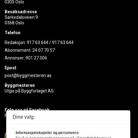
0305 Oslo
Besøksadresse
Sørkedalsveien 9
0368 Oslo
Telefon
Redaksjon:
917 63 644
/
917 63 644
Abonnement:
24 07 70 57
Annonser:
901 27 006
Epost
post@byggmesteren.as
Byggmesteren
Utgis på Byggforlaget AS.
Følg oss på Facebook
Få med deg det siste innen byggebransjen
Dine valg:
Informasjonskapsler og personvern