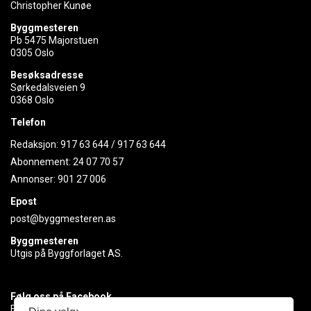
Christopher Kunøe
Byggmesteren
Pb 5475 Majorstuen
0305 Oslo
Besøksadresse
Sørkedalsveien 9
0368 Oslo
Telefon
Redaksjon:
917 63 644
/
917 63 644
Abonnement:
24 07 70 57
Annonser:
901 27 006
Epost
post@byggmesteren.as
Byggmesteren
Utgis på Byggforlaget AS.
Følg oss på Facebook
Få med deg det siste innen byggebransjen