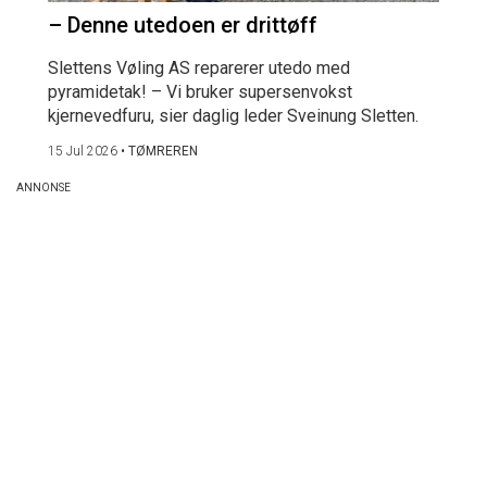
– Denne utedoen er drittøff
Slettens Vøling AS reparerer utedo med
pyramidetak! – Vi bruker supersenvokst
kjernevedfuru, sier daglig leder Sveinung Sletten.
15 Jul 2026
•
TØMREREN