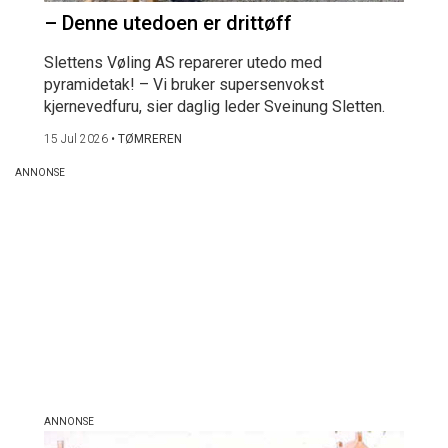
– Denne utedoen er drittøff
Slettens Vøling AS reparerer utedo med
pyramidetak! – Vi bruker supersenvokst
kjernevedfuru, sier daglig leder Sveinung Sletten.
15 Jul 2026
•
TØMREREN