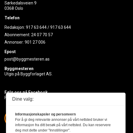
Sørkedalsveien 9
0368 Oslo
Telefon
Redaksjon:
917 63 644
/
917 63 644
Abonnement:
24 07 70 57
Annonser:
901 27 006
Epost
post@byggmesteren.as
Byggmesteren
Utgis på Byggforlaget AS.
Følg oss på Facebook
Få med deg det siste innen byggebransjen
Dine valg:
Informasjonskapsler og personvern
For å gi deg relevante annonser på vårt nettsted bruker vi
informasjon fra ditt besøk på vårt nettsted. Du kan reservere
deg mot dette under "Innstillinger".